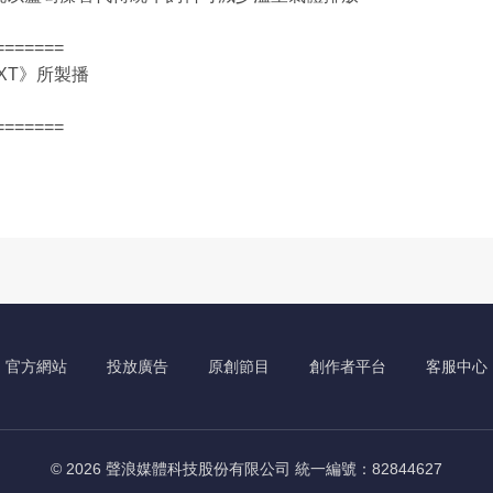
=======
XT》所製播
=======
官方網站
投放廣告
原創節目
創作者平台
客服中心
© 2026 聲浪媒體科技股份有限公司 統一編號：82844627