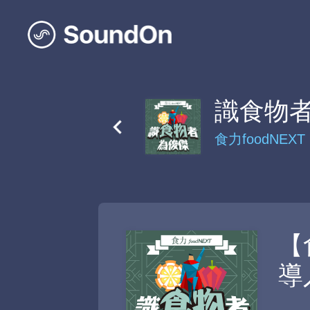
識食物
食力foodNEXT
【
導