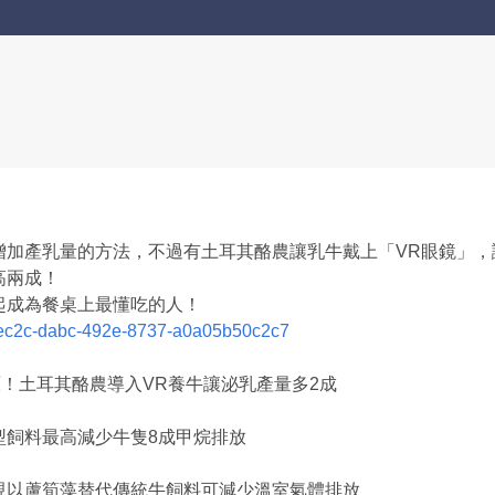
增加產乳量的方法，不過有土耳其酪農讓乳牛戴上「VR眼鏡」，
高兩成！
起成為餐桌上最懂吃的人！
dfec2c-dabc-492e-8737-a0a05b50c2c7
原！土耳其酪農導入VR養牛讓泌乳產量多2成
型飼料最高減少牛隻8成甲烷排放
現以蘆筍藻替代傳統牛飼料可減少溫室氣體排放