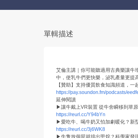
單輯描述
艾倫主講｜你可能聽過用古典樂讓牛
中，使乳牛們更快樂，泌乳產量更提
【贊助】支持優質飲食知識頻道，一
https://pay.soundon.fm/podcasts/ee
延伸閱讀
▶讓牛戴上VR裝置 從牛舍瞬移到草
https://reurl.cc/Y94bYn
▶愛吃牛、喝牛奶又怕加劇暖化？新
https://reurl.cc/3j6WK8
▶牛隻放個屁就排出甲烷？科學家發