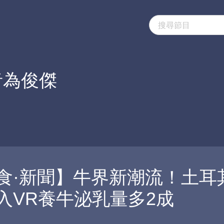
者為俊傑
食·新聞】牛界新潮流！土耳
入VR養牛泌乳量多2成