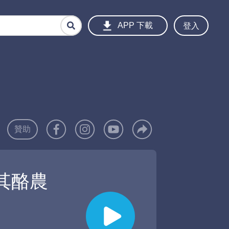
登入
APP 下載
贊助
其酪農