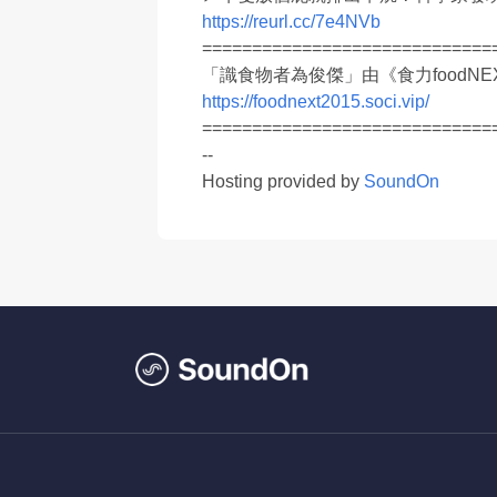
https://reurl.cc/7e4NVb
=============================
「識食物者為俊傑」由《食力foodNE
https://foodnext2015.soci.vip/
=============================
--
Hosting provided by
SoundOn