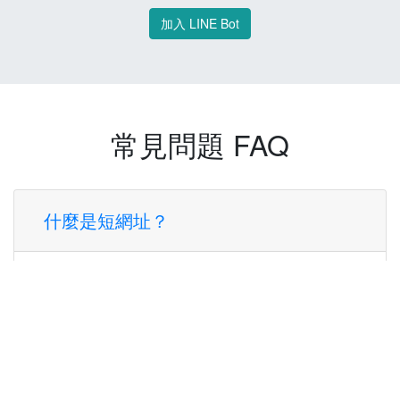
加入 LINE Bot
常見問題 FAQ
什麼是短網址？
短網址是一種將長網址轉換成簡短網址的服
務，讓您可以更方便地分享連結。
使用短網址有什麼好處？