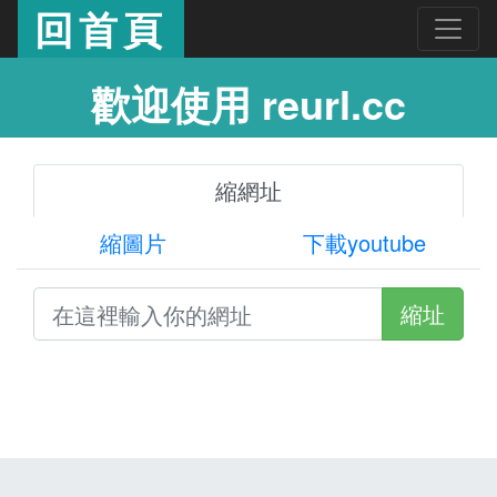
回首頁
歡迎使用 reurl.cc
縮網址
縮圖片
下載youtube
縮址