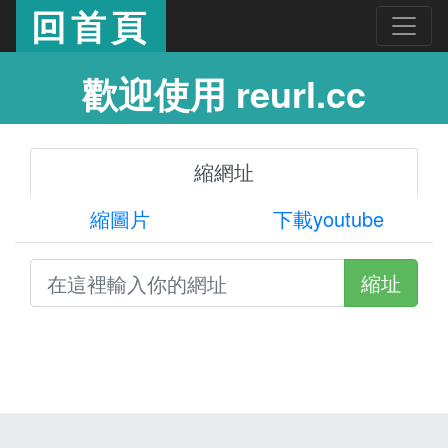
回首頁
歡迎使用 reurl.cc
縮網址
縮圖片
下載youtube
縮址