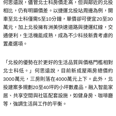
何思遠說，儘管北士科房價走高，但與鄰近的北投
相比，仍有明顯價差。以捷運北投站周邊為例，開
車至北士科僅需5至10分鐘，單價卻可便宜20至30
萬元，加上北投擁有洲美快速道路與捷運紅線，交
通便利，生活機能成熟，成為不少科技新貴考慮的
置產選項。
「北投的優勢在於更好的生活品質與價格門檻相對
北士科低。」何思遠說，目前新成屋兩房總價約
3000萬元，三房則落在4000萬元上下。此外，北
投建案多規劃20至40坪的小坪數產品，融入智能家
居、共享空間與社區配套設施，如健身房、咖啡廳
等，強調生活與工作的平衡。