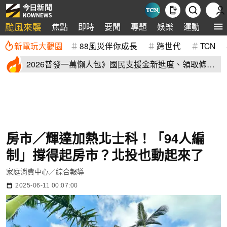
颱風來襲
焦點
即時
要聞
專題
娛樂
運動
全球
新電玩大觀園
88風災伴你成長
跨世代
TCN
2026普發一萬懶人包》國民支援金新進度、領取條
件、地方加碼速看
房市／輝達加熱北士科！「94人編
制」撐得起房市？北投也動起來了
家庭消費中心／綜合報導
2025-06-11 00:07:00