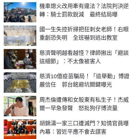
機車熄火改用牽有違法？法院判決逆
轉：騎士罰款銳減 最終結局曝
國一生失控折掃把狂刺女老師！右眼
重創恐失明 全班嚇到逃出教室
慈濟聲明越看越怪？律師揪出「避談
這細節」：不太像被害人
慈濟10億疫苗騙局！「這舉動」博證
嚴信任 郭台銘避坑關鍵曝光
周杰倫遭傳和女股東有私生子！杰威
爾一早急發聲 怒批狗仔博流量
胡錦濤一家三口遭滅門？知情官員曝
內幕：習近平應不會去謀害