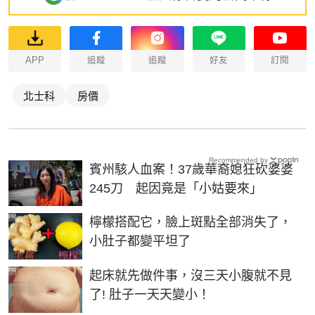
APP
追蹤
追蹤
好友
訂閱
北士科
房價
Recommended by
賓州駭人血案！37歲華裔媳狂砍婆婆
245刀 起因竟是「小姑要來」
PR
檸檬搭配它，臉上斑點全部消失了，
小肚子都變平坦了
PR
起床就先做件事，沒三天小腹就不見
了! 肚子一天天變小！