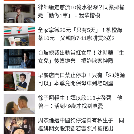
律師騙走慈濟10億水很深？同業揶揄
她「勤做1事」：我輩楷模
全家拿鐵20元「只有5天」！柳橙綠
茶10元 父親節7-11咖啡買2送2
台玻總裁出軌當紅女星！沈時華「生
女兒」後遭拋棄 捲詐欺案神隱
早餐店門口禁止停車！只有「SJ始源
可以」本尊竟開保母車到場朝聖
徐子翔輕生！譚以欣118字發聲 他
曾吐：活到49歲才找到真愛
周杰倫遭中國狗仔爆料有私生子！同
框緋聞女股東劉若雪照片被挖出