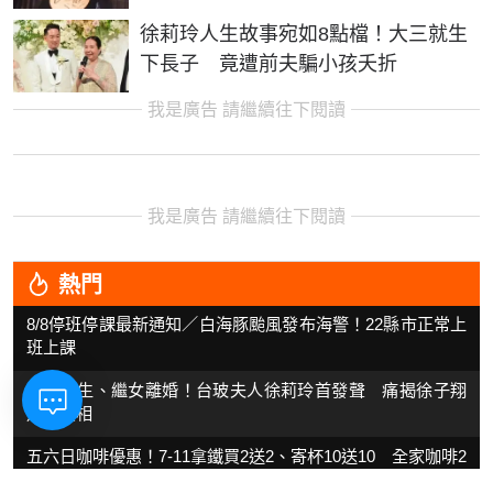
徐莉玲人生故事宛如8點檔！大三就生
下長子 竟遭前夫騙小孩夭折
我是廣告 請繼續往下閱讀
我是廣告 請繼續往下閱讀
熱門
8/8停班停課最新通知／白海豚颱風發布海警！22縣市正常上
班上課
長子輕生、繼女離婚！台玻夫人徐莉玲首發聲 痛揭徐子翔
逝世真相
五六日咖啡優惠！7-11拿鐵買2送2、寄杯10送10 全家咖啡2
杯88元