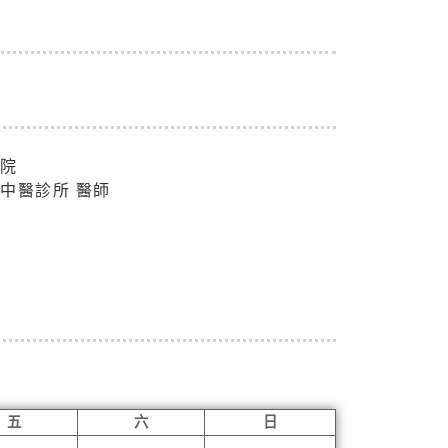
醫院
中醫診所 醫師
五
六
日