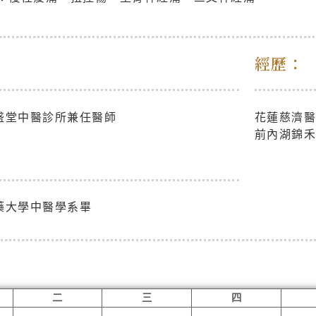
：
經歷：
盛堂中醫診所兼任醫師
花蓮慈濟
前內湖錦禾
：
藥大學中醫學系畢
二
三
四