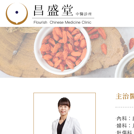
主治
·內科
·婦科
·針傷