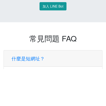
加入 LINE Bot
常見問題 FAQ
什麼是短網址？
短網址是一種將長網址轉換成簡短網址的服
務，讓您可以更方便地分享連結。
使用短網址有什麼好處？