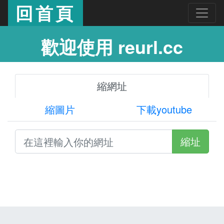
回首頁
歡迎使用 reurl.cc
縮網址
縮圖片
下載youtube
縮址