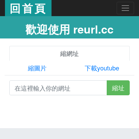
回首頁
歡迎使用 reurl.cc
縮網址
縮圖片
下載youtube
縮址