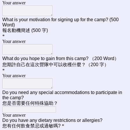
Your answer
What is your motivation for signing up for the camp? (500
Word)
報名動機簡述 (500 字)
*
Your answer
What do you hope to gain from this camp? （200 Word）
您期許自己在這次營隊中可以收穫什麼？（200 字）
*
Your answer
Do you need any special accommodations to participate in
the camp?
您是否需要任何特殊協助？
Your answer
Do you have any dietary restrictions or allergies?
您有任何飲食禁忌或過敏嗎?
*