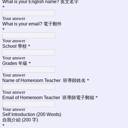
What is your English name? 英文名字
*
Your answer
What is your email? 電子郵件
*
Your answer
School 學校
*
Your answer
Grades 年級
*
Your answer
Name of Homeroom Teacher 班導師姓名
*
Your answer
Email of Homeroom Teacher 班導師電子郵箱
*
Your answer
Self Introduction (200 Words)
自我介紹 (200 字)
*