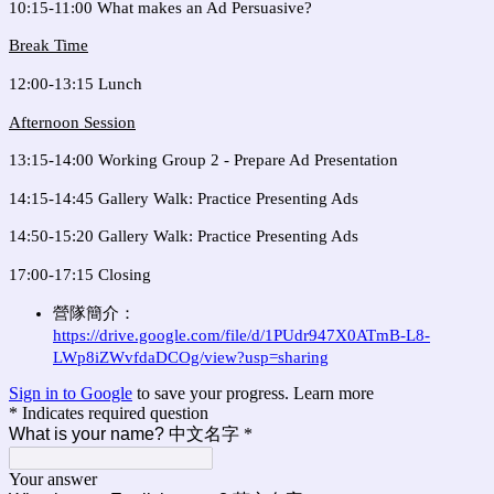
10:15-11:00 What makes an Ad Persuasive?
Break Time
12:00-13:15 Lunch
Afternoon Session
13:15-14:00 Working Group 2 - Prepare Ad Presentation
14:15-14:45 Gallery Walk: Practice Presenting Ads
14:50-15:20 Gallery Walk: Practice Presenting Ads
17:00-17:15 Closing
營隊簡介：
https://drive.google.com/file/d/1PUdr947X0ATmB-L8-
LWp8iZWvfdaDCOg/view?usp=sharing
Sign in to Google
to save your progress.
Learn more
* Indicates required question
What is your name? 中文名字
*
Your answer