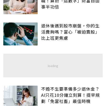
職！算對「這數字」財富自由
事半功倍
退休後遇到股市崩盤，你的生
活費夠嗎？當心「被迫賣股」
比上班更焦慮
不婚不生要準備多少退休金？
AI只花10分鐘立刻算！提早規
劃「免當社畜」最佳時機