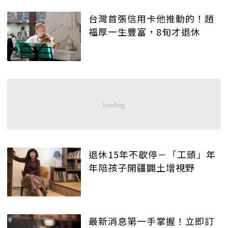
台灣首張信用卡他推動的！趙
福厚一生豐富，8旬才退休
退休15年不歇停－「工頭」年
年陪孩子開疆闢土增視野
最新消息第一手掌握！立即訂