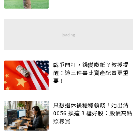
戰爭開打，錢變廢紙？教授提
醒：這三件事比資產配置更重
要！
只想退休後穩穩領錢！她出清
0056 換這 3 檔好股：股價高點
照樣買