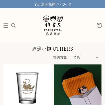
全店滿千免運 ੭ ˙ᗜ˙ )੭
周邊小物 OTHERS
排列方式 :