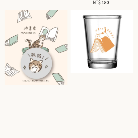
NT$ 180
Regular
price