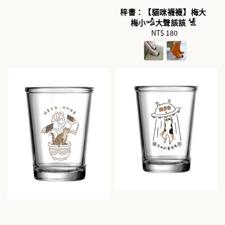
梓書：【貓咪襪襪】梅大
梅小𓁉大聲該該 𓀽
NT$ 180
Regular
price