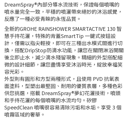
DreamSpray®內部分導水流技術，保證每個噴嘴的
噴水量完全一致，平穩的噴灑帶來絕妙的沐浴感覺，
反應了一種必受青睞的永恆品質。
全新的GROHE RAINSHOWER SMARTACTIVE 130 智
慧手持花灑，特殊的背蓋SmartTip 一鍵式按鈕設
計，僅需以指尖輕按，即可在三種出水模式間進行切
換，搭配DripStop防滴水功能，讓您在關閉淋浴開關
後立即止水，減少滴水殘留現象。精細的外型搭配細
微的設計細節，讓您盡情享受沐浴時光，綻放幸福笑
容光彩。
外型則有圓形和方型兩種形式，且使用 PVD 抗氧表
面塗料，型塑出最堅固、耐用的優質表層，多種色彩
供您挑選，搭載 DreamSpray®夢幻花灑技術，噴頭
和手持花灑的每個噴嘴的水流均勻。矽膠
SpeedClean 噴嘴很容易清除污垢和水垢。享受 3 個
噴霧區域的奢華。