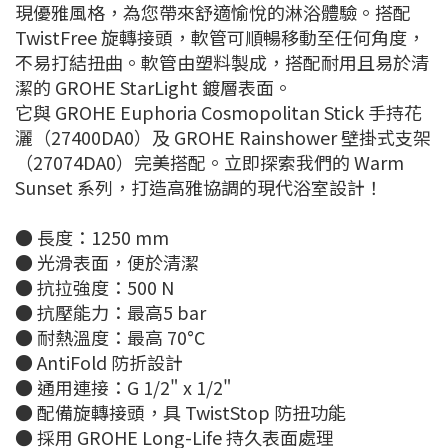
現優雅風格，為您帶來舒適愉悅的淋浴體驗。搭配
TwistFree 旋轉接頭，軟管可順暢移動至任何角度，
不易打結扭曲。軟管由塑料製成，搭配耐用且易於清
潔的 GROHE StarLight 鍍層表面。
它與 GROHE Euphoria Cosmopolitan Stick 手持花
灑（27400DA0）及 GROHE Rainshower 壁掛式支架
（27074DA0）完美搭配。立即探索我們的 Warm
Sunset 系列，打造高雅協調的現代浴室設計！
● 長度：1250 mm
● 光滑表面，便於清潔
● 抗拉強度：500 N
● 抗壓能力：最高5 bar
● 耐熱溫度：最高 70°C
● AntiFold 防折設計
● 通用連接：G 1/2" x 1/2"
● 配備旋轉接頭，具 TwistStop 防扭功能
● 採用 GROHE Long-Life 持久表面處理