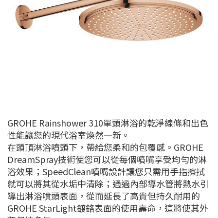
GROHE Rainshower 310單頭淋浴的乾淨線條和出色
性能讓您的現代浴室煥然一新。
在頭頂淋浴噴頭下，帶給您柔和的包覆感。GROHE
DreamSpray技術使您可以從每個噴嘴享受均勻的淋
浴效果；SpeedClean噴嘴設計讓您只需用手指擦拭
就可以將其從水垢中清除；通過內部導水管將熱水引
導出淋浴噴頭表面，從而延長了高貴但持久耐用的
GROHE StarLight鍍鉻表面的使用壽命，這將使其外