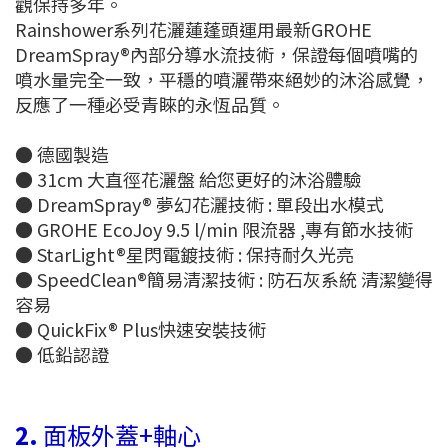
觀保持多年。
Rainshower系列花灑蓮蓬頭運用最新GROHE
DreamSpray®內部分導水流技術，保證每個噴嘴的
噴水量完全一致，平穩的噴灑帶來絕妙的沐浴感覺，
反應了一種必受青睞的永恆品質。
● 德國製造
● 31cm 大直徑花灑盤 給您更好的沐浴體驗
● DreamSpray® 夢幻花灑技術 : 單段出水模式
● GROHE EcoJoy 9.5 l/min 限流器 ,專有節水技術
● StarLight®星閃電鍍技術 : 保持耐久光亮
● SpeedClean®簡易清潔技術 : 防石灰系統 清潔變得
容易
● QuickFix® Plus快速安裝技術
● 低鉛認證
2.
面板外蓋+軸心