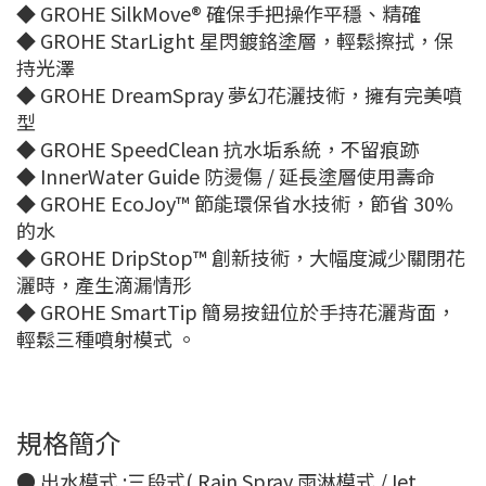
◆ GROHE SilkMove® 確保手把操作平穩、精確
◆ GROHE StarLight 星閃鍍鉻塗層，輕鬆擦拭，保
持光澤
◆ GROHE DreamSpray 夢幻花灑技術，擁有完美噴
型
◆ GROHE SpeedClean 抗水垢系統，不留痕跡
◆ InnerWater Guide 防燙傷 / 延長塗層使用壽命
◆ GROHE EcoJoy™ 節能環保省水技術，節省 30%
的水
◆ GROHE DripStop™ 創新技術，大幅度減少關閉花
灑時，產生滴漏情形
◆ GROHE SmartTip 簡易按鈕位於手持花灑背面，
輕鬆三種噴射模式 。
規格簡介
● 出水模式 :三段式( Rain Spray 雨淋模式 /Jet