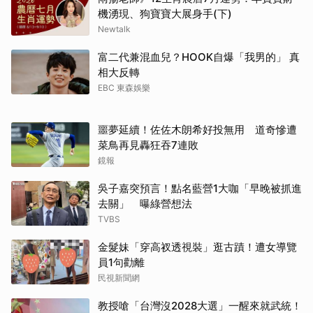
機湧現、狗寶寶大展身手(下)
Newtalk
富二代兼混血兒？HOOK自爆「我男的」 真
相大反轉
EBC 東森娛樂
噩夢延續！佐佐木朗希好投無用 道奇慘遭
菜鳥再見轟狂吞7連敗
鏡報
吳子嘉突預言！點名藍營1大咖「早晚被抓進
去關」 曝綠營想法
TVBS
金髮妹「穿高衩透視裝」逛古蹟！遭女導覽
員1句勸離
民視新聞網
教授嗆「台灣沒2028大選」一醒來就武統！