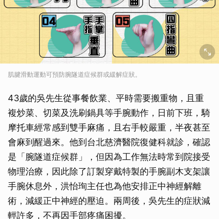
肌腱滑動運動可預防腕隧道症候群或緩解症狀。
43歲的吳先生從事餐飲業、平時需要搬重物，且重
複炒菜、切菜及洗刷鍋具等手腕動作，日前下班，騎
摩托車經常感到雙手麻痛，且右手較嚴重，半夜甚至
會麻到醒過來。他到台北慈濟醫院復健科就診，確認
是「腕隧道症候群」，但因為工作無法時常到院接受
物理治療，因此除了訂製穿戴特製的手腕副木支架讓
手腕休息外，洪怡珣主任也為他安排正中神經解離
術，減緩正中神經的壓迫。兩周後，吳先生的症狀減
輕許多，不再因手部疼痛困擾。