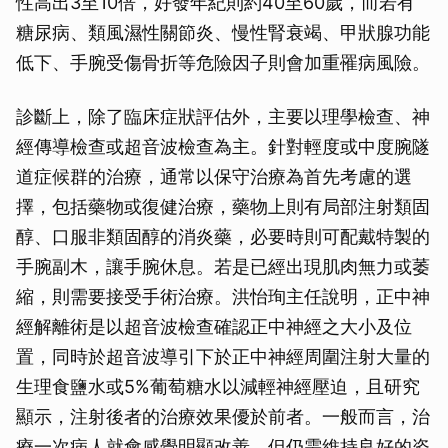
性高出3至10倍，好發年紀則約40至60歲，而若有
糖尿病、類風濕性關節炎、慢性腎衰竭、甲狀腺功能
低下、手腕受傷骨折等危險因子則會加重罹病風險。
診斷上，除了臨床症狀評估外，主要以理學檢查、神
經傳導檢查或超音波檢查為主。針對輕度或中度腕隧
道症候群的治療，通常以保守治療為首先考慮的選
擇，包括藥物或復健治療，藥物上則有局部注射類固
醇、口服非類固醇的消炎藥，必要時則可配戴特製的
手腕副木，讓手腕休息。若是已經出現肌肉無力或萎
縮，則需要接受手術治療。洪怡珣主任說明，正中神
經解離術是以超音波檢查確認正中神經之大小及位
置，同時於超音波導引下於正中神經周圍注射大量的
生理食鹽水或5%葡萄糖水以減輕神經壓迫，且研究
顯示，注射後者的治療效果優於前者。一般而言，治
療一次病人就會感覺明顯改善，但仍需維持良好的姿