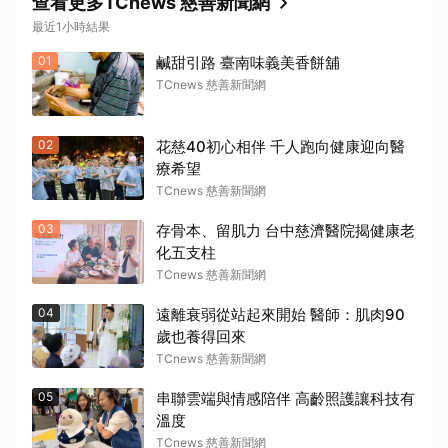
查看更多TCnews 慈善新聞網
最近1小時結果
01
鹹甜引路 臺南味義美香餅舖
TCnews 慈善新聞網
02
花慈40初心相伴 千人跑向健康迎向醫
療希望
TCnews 慈善新聞網
03
存骨本、留肌力 台中慈濟醫院揭健康老
化五支柱
TCnews 慈善新聞網
04
遠離衰弱從站起來開始 醫師：肌肉90
歲也養得回來
TCnews 慈善新聞網
05
串聯雲端與情感陪伴 高齡照護讓科技有
溫度
TCnews 慈善新聞網