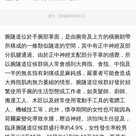
廣告（請繼續閱讀本文）
腕隧道位於手腕部掌面，是由腕骨及上方的橫腕韌帶
所構成的一條類似隧道的空間，其中有正中神經及部
分肌腱通過。由於正中神經支配部分手掌的感覺，所
以腕隧道症候群病人常會感到大拇指、食指、中指及
一半的無名指有刺痛或是麻鈍感，嚴重者可能會造成
大拇指肌肉無力萎縮的情形。腕隧道症候群好發於頻
繁使用手腕的生活型態或工作者，如美髮師、廚師、
搬運工人、木匠以及經常使用電動手工具的電鑽工
人、機械技工等，此外，懷孕期間的女性也可能因為
荷爾蒙變化導致水腫，壓迫神經。洪怡珣主任提及，
臨床腕隧道症候群盛行率約4.9%，女性發生率較男