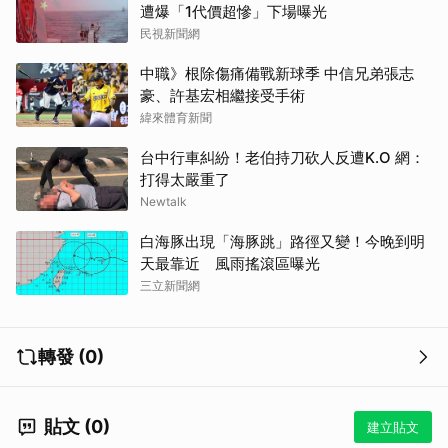
遭爆「1代價超慘」下場曝光
民視新聞網
中職》根除傷痛備戰新球季 中信兄弟張志
豪、許基宏相繼接受手術
緯來體育新聞
台中行車糾紛！老伯持刀砍人反遭K.O 網：
打得太嚴重了
Newtalk
白海豚出現「海豚跳」路徑又變！今晚到明
天最靠近 風雨搖滾區曝光
三立新聞網
轉發 (0)
貼文 (0)
建立貼文