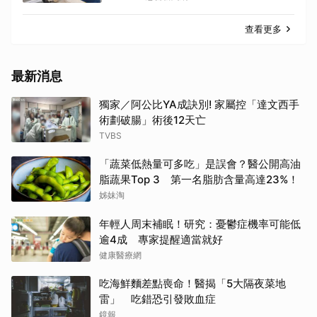
查看更多
最新消息
獨家／阿公比YA成訣別! 家屬控「達文西手
術劃破腸」術後12天亡
TVBS
「蔬菜低熱量可多吃」是誤會？醫公開高油
脂蔬果Top 3 第一名脂肪含量高達23%！
姊妹淘
年輕人周末補眠！研究：憂鬱症機率可能低
逾4成 專家提醒適當就好
健康醫療網
吃海鮮麵差點喪命！醫揭「5大隔夜菜地
雷」 吃錯恐引發敗血症
鏡報