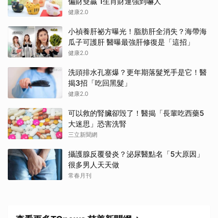
偏財雙贏 1生肖財運強到嚇人
健康2.0
小禎養肝祕方曝光！脂肪肝全消失？海帶海
瓜子可護肝 醫曝最強肝修復是「這招」
健康2.0
洗頭排水孔塞爆？更年期落髮兇手是它！醫
揭3招「吃回黑髮」
健康2.0
可以救的腎臟卻毁了！醫揭「長輩吃西藥5
大迷思」恐害洗腎
三立新聞網
攝護腺反覆發炎？泌尿醫點名「5大原因」
很多男人天天做
常春月刊