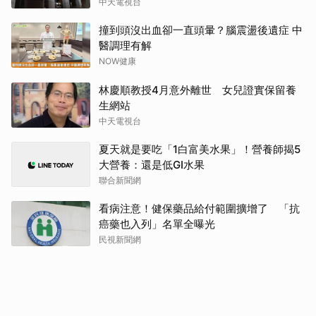
中天電視台
撞到頭沒出血卻一直頭暈？腦震盪後遺症 中
醫調理有解
NOW健康
林慶順教授4月意外離世 女兒證實保留養
生網站
中天電視台
夏天就是要吃「1白富美水果」！營養師揭5
大營養：還是低GI水果
聯合新聞網
看病注意！健保藥品給付範圍擴增了 「抗
癌藥也入列」名單全曝光
民視新聞網