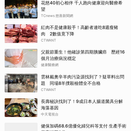
花慈40初心相伴 千人跑向健康迎向醫療希
望
TCnews 慈善新聞網
紅肉不是健康殺手！高齡者連吃8週瘦豬
肉 2數值竟下降
CTWANT
父親節重生！他確診第四期胰臟癌 歷經16
個月治療病況穩定
健康醫療網
雲林戴奧辛羊肉污染源找到了？疑草料出問
題 同場8羊撲殺檢體全不合格
CTWANT
長壽秘訣找到了！9成日本人腸道菌具分解
海藻基因
中天電視台
健保加碼68.6億優化婦兒科等支付 生產手術