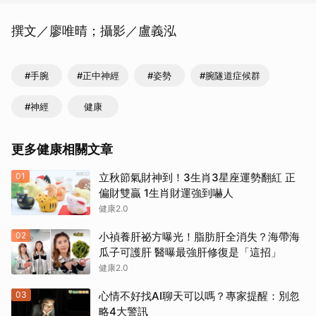
撰文／廖唯晴；攝影／盧義泓
#手腕
#正中神經
#姿勢
#腕隧道症候群
#神經
健康
更多健康相關文章
01
立秋節氣財神到！3生肖3星座運勢翻紅 正
偏財雙贏 1生肖財運強到嚇人
健康2.0
02
小禎養肝祕方曝光！脂肪肝全消失？海帶海
瓜子可護肝 醫曝最強肝修復是「這招」
健康2.0
03
心情不好找AI聊天可以嗎？專家提醒：別忽
略4大警訊