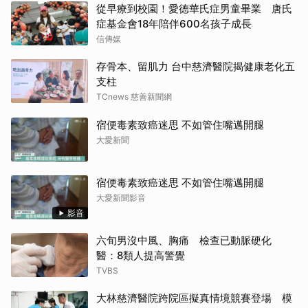
從早療到校園！愛德華氏症男童畢業 唐氏
症基金會18年陪伴600名孩子成長
信傳媒
存骨本、留肌力 台中慈濟醫院揭健康老化五
支柱
TCnews 慈善新聞網
宿便毒素致癌迷思 不如管住嘴邁開腿
大愛新聞
宿便毒素致癌迷思 不如管住嘴邁開腿
大愛新聞影音
影音
六旬男沒中風、胸痛 檢查已動脈硬化
醫：8類人提高警覺
TVBS
大林慈濟醫院跨院區擬真情境競賽登場 模