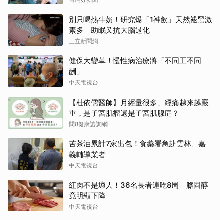
別只喝熱牛奶！研究爆「1神飲」天然褪黑激
素多 助眠又抗大腦退化
三立新聞網
健保大變革！慢性病治療將「不同工不同
酬」
中天電視台
【杜依儒醫師】月經量很多、經痛越來越嚴
重，是子宮肌瘤還是子宮肌腺症？
問8健康諮詢網
苦茶油累計7家出包！食藥署急赴雲林、嘉
義輔導業者
中天電視台
紅肉不是壞人！36名長者連吃8周 膽固醇
竟明顯下降
中天電視台