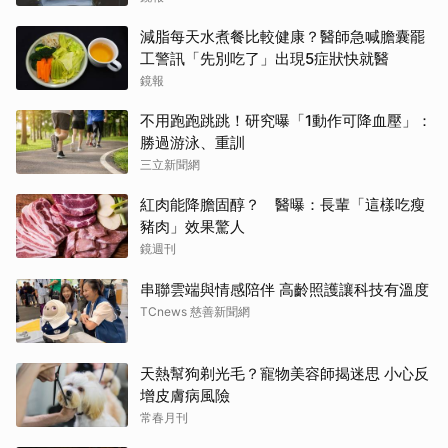
減脂每天水煮餐比較健康？醫師急喊膽囊罷
工警訊「先別吃了」出現5症狀快就醫
鏡報
不用跑跑跳跳！研究曝「1動作可降血壓」：
勝過游泳、重訓
三立新聞網
紅肉能降膽固醇？ 醫曝：長輩「這樣吃瘦
豬肉」效果驚人
鏡週刊
串聯雲端與情感陪伴 高齡照護讓科技有溫度
TCnews 慈善新聞網
天熱幫狗剃光毛？寵物美容師揭迷思 小心反
增皮膚病風險
常春月刊