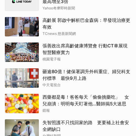
最高增至3倍
Yahoo奇摩即時新聞
高齡展 郭啟中解析巴金森病：早發現治療更
有效
TCnews 慈善新聞網
張善政出席高齡健康博覽會 行動CT車展現
智慧醫療實力
桃園電子報
砸逾80億！健保署調升外科重症、婦兒科支
付標準 最快9月上路
中天電視台
西藥都是毒！爸爸每天「偷偷挑藥吃」 女
兒崩潰：明明每天盯著他…醫師揭5大迷思
鏡報
失智照護不只找回家的路 更要補上社會安
全網缺口
台灣好新聞