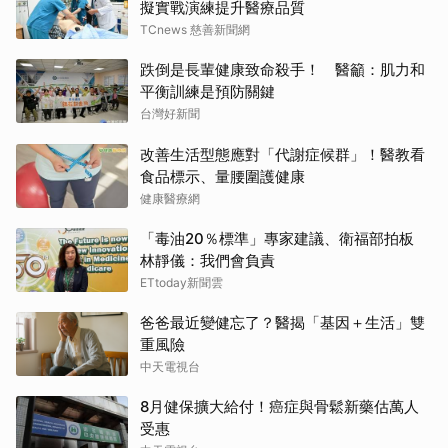
擬實戰演練提升醫療品質
TCnews 慈善新聞網
跌倒是長輩健康致命殺手！ 醫籲：肌力和
平衡訓練是預防關鍵
台灣好新聞
改善生活型態應對「代謝症候群」！醫教看
食品標示、量腰圍護健康
健康醫療網
「毒油20％標準」專家建議、衛福部拍板
林靜儀：我們會負責
ETtoday新聞雲
爸爸最近變健忘了？醫揭「基因＋生活」雙
重風險
中天電視台
8月健保擴大給付！癌症與骨鬆新藥估萬人
受惠