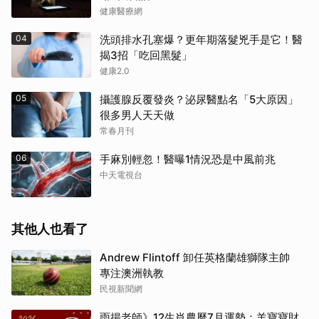
健康醫療網
04
洗頭排水孔塞爆？更年期落髮兇手是它！醫
揭3招「吃回黑髮」
健康2.0
05
攝護腺反覆發炎？泌尿醫點名「5大原因」
很多男人天天做
常春月刊
06
手麻別輕忽！醫曝1情況恐是中風前兆
中天電視台
其他人也看了
Andrew Flintoff 卸任英格蘭雄獅隊主帥
專注澳洲執教
民視新聞網
雨揚老師》12生肖農曆7月運勢：羊寶寶財