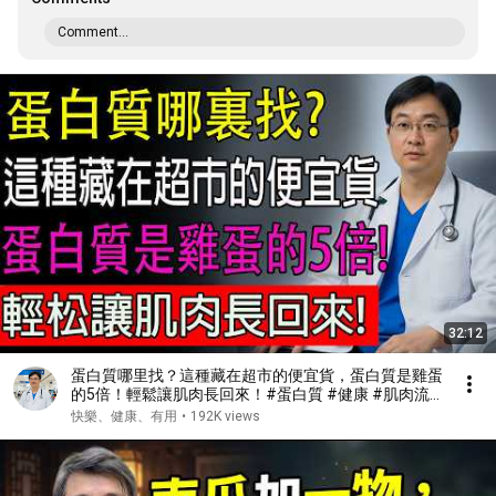
Comment...
32:12
蛋白質哪里找？這種藏在超市的便宜貨，蛋白質是雞蛋
的5倍！輕鬆讓肌肉長回來！#蛋白質 #健康 #肌肉流
失 #肌少症
快樂、健康、有用
•
192K views