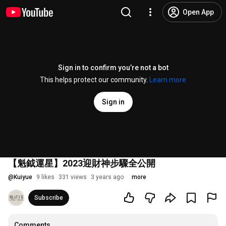
Open App
Sign in to confirm you’re not a bot
This helps protect our community.
Learn more
Sign in
【魁鉞運星】2023迎財神步驟全公開
@
Kuiyue
9 likes
331 views
3 years ago
more
Subscribe
Comments