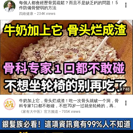
每個人都會經歷骨質疏鬆？而且不是缺乏鈣的問題！ 5
件防備骨變弱的方法
四維健康
•
234K views
47:40
牛奶加上它，骨头烂成渣！吃一次骨头就破一个洞，骨
科专家1口都不敢碰，不想70岁一过就坐轮椅的，再喜
欢都要忌口！【家庭大医生】
《家有大中医》官方频道
•
705K views