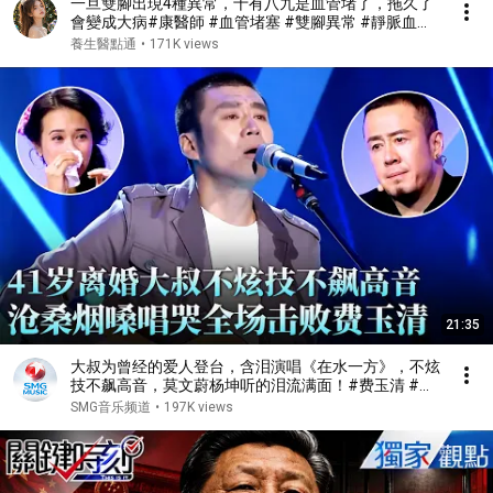
一旦雙腳出現4種異常，十有八九是血管堵了，拖久了
會變成大病#康醫師 #血管堵塞 #雙腳異常 #靜脈血栓
#肺栓塞 #銀髮族養生 #猝死預防 #血液循環 #健康誤
養生醫點通
•
171K views
區 #早知早受益
21:35
大叔为曾经的爱人登台，含泪演唱《在水一方》，不炫
技不飙高音，莫文蔚杨坤听的泪流满面！#费玉清 #任
柏儒 #天籁之战1 精华版 clip
SMG音乐频道
•
197K views