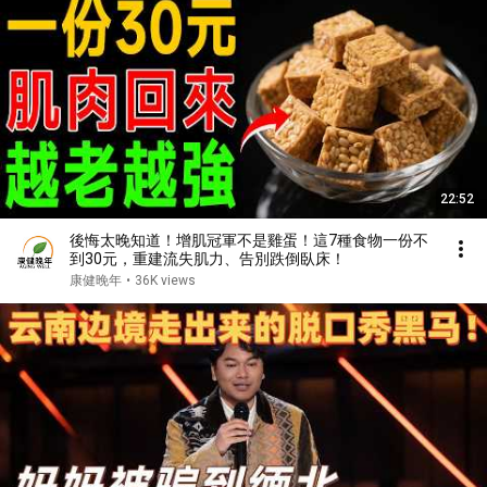
22:52
後悔太晚知道！增肌冠軍不是雞蛋！這7種食物一份不
到30元，重建流失肌力、告別跌倒臥床！
康健晚年
•
36K views