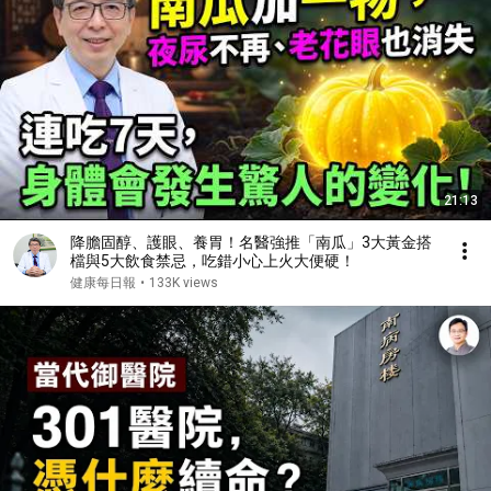
21:13
降膽固醇、護眼、養胃！名醫強推「南瓜」3大黃金搭
檔與5大飲食禁忌，吃錯小心上火大便硬！
健康每日報
•
133K views