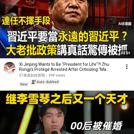
50:56
Xi Jinping Wants to Be "President for Life"?! Zhu
Rongji's Protégé Arrested After Criticizing "Ma...
57東森財經新聞
•
39K views
Auto-dubbed
New