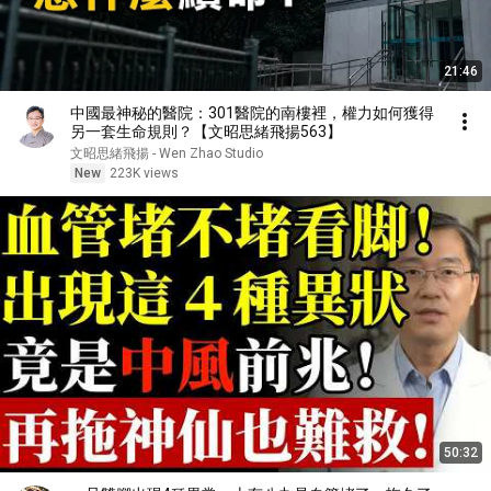
21:46
中國最神秘的醫院：301醫院的南樓裡，權力如何獲得
另一套生命規則？【文昭思緒飛揚563】
文昭思緒飛揚 - Wen Zhao Studio
New
223K views
50:32