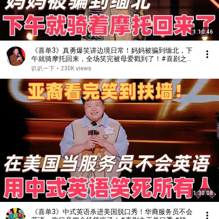
1:10:46
《喜单3》真勇爆笑讲边境日常！妈妈被骗到缅北，下
午就骑摩托回来，全场笑完被母爱戳到了！#喜剧之王
单口季 #脱口秀 #搞笑 #喜剧 #funny #综艺
叭叭一下
•
230K views
1:30:08
《喜单3》中式英语杀进美国脱口秀！华裔服务员不会