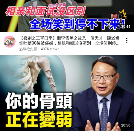
1:30:44
【喜劇之王單口季】繼李雪琴之後又一個天才！陳述爆
笑吐槽00後被催婚，相親和麵試沒區別，全場笑到停
不下來！#喜剧 #搞笑 #standupcomedy #脱口秀
热综抢先看
•
407K views
20:50