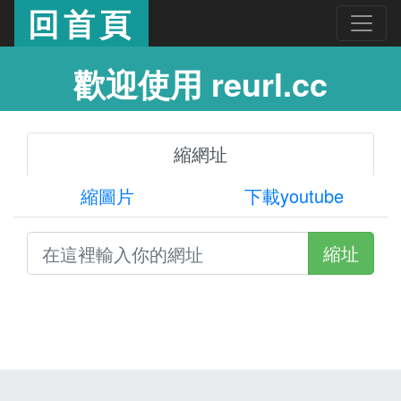
回首頁
歡迎使用 reurl.cc
縮網址
縮圖片
下載youtube
縮址