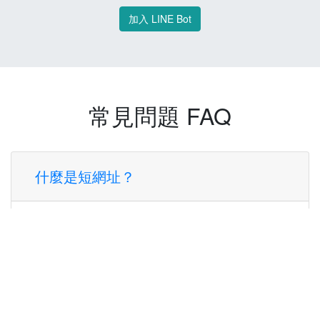
加入 LINE Bot
常見問題 FAQ
什麼是短網址？
短網址是一種將長網址轉換成簡短網址的服
務，讓您可以更方便地分享連結。
使用短網址有什麼好處？