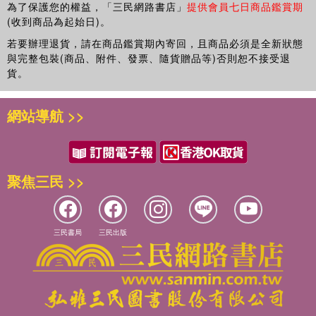
損教育者必須重新省思傳統的聽損教育和教養觀念需要改變。而這
經歷：財團法人婦聯聽障文教基金會附設台北市私立至德聽語中心
為了保護您的權益，「三民網路書店」
提供會員七日商品鑑賞期
樣的省思在二十多年前，婦聯聽障文教基金會就從聽損孩子的身上
(收到商品為起始日)。
聽語教師
已覺察出，有些孩子語言能力很好，但回歸主流時仍有許多適應的
若要辦理退貨，請在商品鑑賞期內寄回，且商品必須是全新狀態
問題：也許是學習能力所限，使得孩子來不及消化吸收爆炸的資
廖秀紋
與完整包裝(商品、附件、發票、隨貨贈品等)否則恕不接受退
訊；也許是社會、情緒調節能力未培育，面對複雜的內在感受，不
學歷：國立台灣師範大學人類發展與家庭學系幼教組碩士
貨。
知如何調適和表達；也許是過去的學習未發展出解決問題的能力，
經歷：財團法人婦聯聽障文教基金會附設台中市私立至德聽語中心
使得處理身邊發生的問題時，缺乏敏銳的覺知和處理的方法，或過
教學管理長
網站導航 >>
度敏銳而反應不當。我們因而深知發展是遺傳和環境多領域、多層
財團法人婦聯聽障文教基金會附設台中市私立至德聽語中心聽語教
次相互影響的結果，聽損問題不能簡單地只處理聽覺輸入和語言發
師
展的問題，而是應該從身心靈全人發展的觀點來解決和預防聽損衍
生的問題。
聚焦三民 >>
台灣新生兒聽力篩檢已於2012年全面施行，面對國家未來的主人
翁，在生命初始便參與影響他一生的療育工作者，是需要如履薄冰
地謹慎，因為凡走過必留下痕跡，發展無法重新來過。我們既然已
三民書局
三民出版
經知道影響學習和成長的關鍵，是嬰幼兒身邊的環境（人、事、
物），激發學習的隱形力量，是嬰幼兒從出生後與環境互動中所培
養的安全感、獨立自主、情緒調節、品格力等素養，我們怎能置若
罔聞而毫無行動？二十多年來基金會全心投入聽損早期療育的變
革，雖然沒有可以模仿的樣板，但多了可自由探索的靈活度。我們