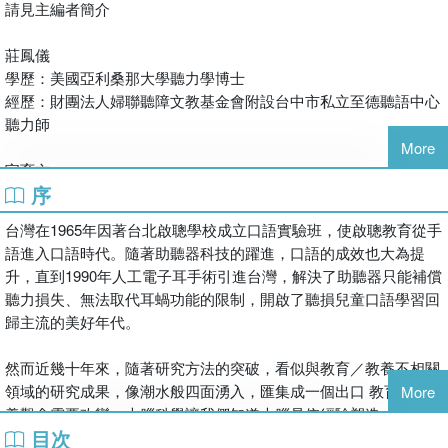
請見主編者簡介
動？
莊鳳儀
坊間有許多聽損、早療、大腦科學、生物學等諸多領域的專業書，
學歷：美國亞利桑那大學聽力學博士
但缺少一本將各領域新知整合並融合在聽損早療實務工作中的參考
經歷：財團法人婦聯聽障文教基金會附設台中市私立至德聽語中心
書。本書作者基於實際的需求，將理論和實務經驗結合，用淺顯易
聽力師
懂的方式呈現，幫助父母或早療團隊調整觀念，踏出正確的第一步
More
以縮短摸索的時間。
官育文
序
學歷：國立高雄師範大學特殊教育研究所碩士
現任：財團法人婦聯聽障文教基金會附設高雄市私立至德聽語中心
台灣在1965年因著台北啟聰學校成立口語實驗班，使啟聰教育從手
主任
語進入口語時代。隨著助聽器科技的躍進，口語的成效也大為提
經歷：高雄市立高雄啟智學校教師
升，直到1990年人工電子耳手術引進台灣，解決了助聽器只能補償
高雄市立高雄啟智學校語言訓練專業教師
聽力損失、無法取代耳蝸功能的限制，開啟了聽損兒童口語學習回
高雄榮民總醫院耳鼻喉科語言治療師
歸主流的美好年代。
台北榮民總醫院耳鼻喉部語言治療師
然而近幾十年來，隨著研究方法的突破，看似與教育／教養不相關
邱文貞
領域的研究成果，像潮水般四面湧入，匯集成一個出口 教育／教
More
學歷：澳洲麥覺理大學臨床聽力學碩士
養觀念需要改變。大腦科學讓我們知道大腦是依經驗塑造，嬰幼兒
現任：財團法人婦聯聽障文教基金會教研組組長
目次
大腦有先天設定的超強學習機制和有效學習運作法則，教育／教養
經歷：財團法人婦聯聽障文教基金會附設台北市私立至德聽語中心