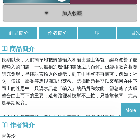
加入收藏
商品簡介
作者簡介
序
目
商品簡介
長期以來，人們簡單地把聽覺輸入和輸出畫上等號，認為改善了聽
覺輸入的問題，一切聽損次發性問題便迎刃而解。但聽損教育相關
研究發現，早期語言輸入的優勢，到了中學就不再顯著，例如：社
交、情緒、學業等表現顯現出落後。聽損問題長期以來都困在由下
而上的迷思中，只講求訊息「輸入」的品質和效能，卻忽略了大腦
整合由上而下的重要；這條路徑科技幫不上忙，只能靠教育，尤其
是早期療育。
More
凡走過必留下痕跡，發展無法重新來過。我們既然已經知道影響學
作者簡介
習和成長的關鍵，是嬰幼兒身邊的環境（人、事、物），而激發學
習的隱形力量，是嬰幼兒從出生後與環境互動中所培養的安全感、
管美玲
獨立自主、情緒調節、品格力等素養，我們怎能置若罔聞而沒有行