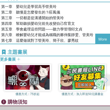
如不與其配合，是很難駕馭它的。基因科學對聽損醫療有很大的影
聽力組長
第一章 嬰幼兒是學習高手∕管美玲
響，先天性聽損超過50%都是來自基因的問題，不同的基因所引發
財團法人婦聯聽障文教基金會附設台北市私立至德聽語中心聽力師
第二章 聽懂是怎麼發生的？∕莊鳳儀
的聽損問題也不同，及早確診可以及早做出適當的醫療和療育決
財團法人婦聯聽障文教基金會附設台北市私立至德聽語中心聽語教
第三章 一切都是從溝通開始的∕管美玲
定。基因科學的另一貢獻是扭轉了人們對「宿命」的消極看法，因
師
第四章 幫助聽損嬰幼兒前先改變自己∕官育文
為研究發現基因的「開關」受到環境影響，父母所提供的環境會影
第五章 學會處理這些問題――聽力學管理∕邱文貞
響天賦、潛能的展現。新生物學、分子生物學等領域的興起，把對
葉靜雯
第六章 瞭解嬰幼兒才能成為稱職的夥伴∕葉靜雯、管美玲
「人」的瞭解推向一個新的境界，以往以腦為尊、身體各系統各自
學歷：輔仁大學中文系
More
第七章 這麼做就對了∕管美玲、簡子欣、廖秀紋
為政的知識，無法看到生命的整體性，遇見問題也就容易落入「見
輔仁大學應用心理學系（輔系）
樹不見林」的狀態而不自知。從細胞的研究，發現身體裡大至各個
現任：財團法人婦聯聽障文教基金會附設台北市私立至德聽語中心
主題書展
系統、器官間，小至各個細胞間，都是雙向溝通形成網路，身心合
主任
更多書展
一的實際操作也受環境影響；難怪知名的細胞生物學家Lipton揶揄
經歷：財團法人婦聯聽障文教基金會附設台北市私立至德聽語中心
地說：「是環境，笨蛋！」他同時認為父母是孩子的基因工程師，
教學組長
要善盡父母之職，就是要運用這些新的科學知識來改變自己的教育
財團法人婦聯聽障文教基金會附設台北市私立至德聽語中心聽語教
／教養行為。
師
長期以來，人們簡單地把聽覺輸入和輸出畫上等號，認為改善了聽
簡子欣
覺輸入的問題，一切聽損次發性問題便迎刃而解了。但聽損教育相
優惠方式：
75折起
優惠方式：
加入即送50元購書金
學歷：台北市立教育大學身心障礙教育研究所碩士
關研究卻發現，早期語言輸入的優勢，到了中學就不再顯著，如：
購物須知
現任：財團法人婦聯聽障文教基金會附設台北市私立至德聽語中心
社交情緒、學業表現等；科學新知識帶來全球教育改革的風潮，聽
教學管理長