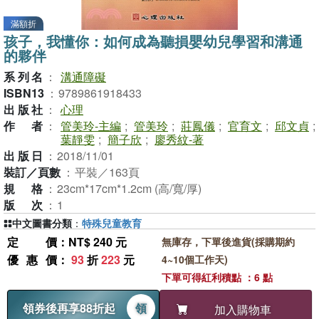
滿額折
孩子，我懂你：如何成為聽損嬰幼兒學習和溝通
的夥伴
系列名
：
溝通障礙
ISBN13
：
9789861918433
出版社
：
心理
作者
：
管美玲-主編
;
管美玲
;
莊鳳儀
;
官育文
;
邱文貞
;
葉靜雯
;
簡子欣
;
廖秀紋-著
出版日
：
2018/11/01
裝訂／頁數
：
平裝／163頁
規格
：
23cm*17cm*1.2cm (高/寬/厚)
版次
：
1
中文圖書分類
：
特殊兒童教育
定價
：NT$ 240 元
無庫存，下單後進貨(採購期約
優惠價
：
93
折
223
元
4~10個工作天)
下單可得紅利積點 ：6 點
領券後再享88折起
領
加入購物車