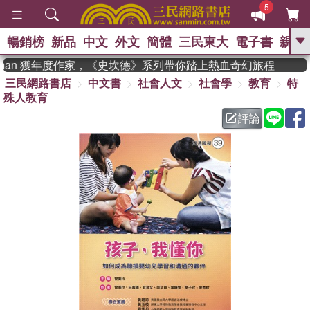
5
暢銷榜
新品
中文
外文
簡體
三民東大
電子書
親子
GO
dman 獲年度作家，《史坎德》系列帶你踏上熱血奇幻旅程
三民網路書店
中文書
社會人文
社會學
教育
特
、
熱搜：
東野圭吾
高希均教授回憶錄
殊人教育
、
、
、
The Odyssey
父親節
花開錦
、
、
、
繡
暑期推薦
方念華
台灣的
評論
、
李登輝時代
數學女孩：黎曼猜想
、
、
偉大的迷走神經
如果歷史是一
、
群喵
臺灣漫遊錄