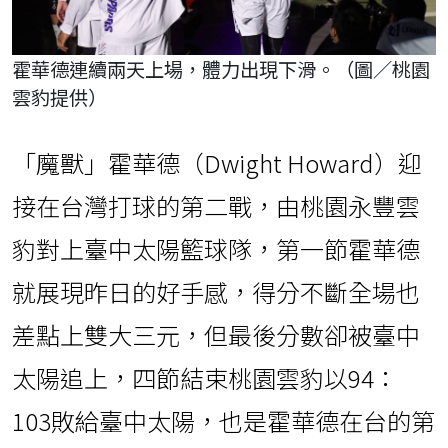
霍華德連續兩天上場，體力出現下滑。（圖／桃園
雲豹提供）
「魔獸」霍華德（Dwight Howard）迎
接在台灣打球的第二戰，由桃園永豐雲
豹對上臺中太陽籃球隊，第一節霍華德
就展現昨日的好手感，得分不斷全場也
差點上雙大三元，但最後分數卻被臺中
太陽追上，四節結束桃園雲豹以94：
103敗給臺中太陽，也是霍華德在台的第