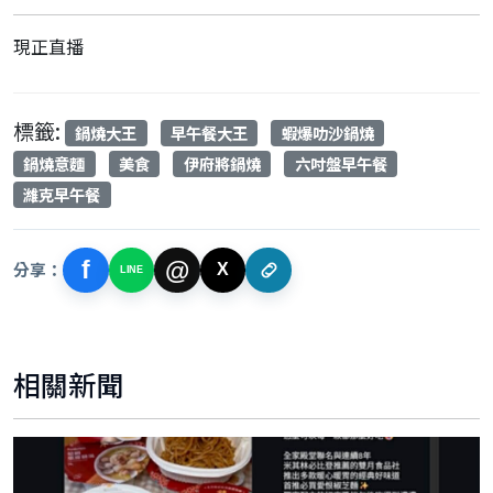
現正直播
標籤:
鍋燒大王
早午餐大王
蝦爆叻沙鍋燒
鍋燒意麵
美食
伊府將鍋燒
六吋盤早午餐
濰克早午餐
f
@
分享：
X
LINE
相關新聞