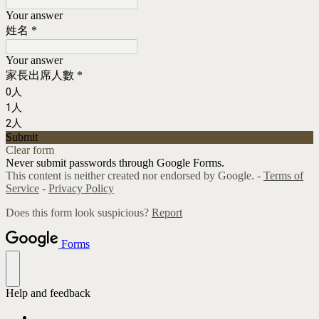
Your answer
姓名
*
Your answer
家長出席人數
*
0人
1人
2人
Submit
Clear form
Never submit passwords through Google Forms.
This content is neither created nor endorsed by Google. -
Terms of
Service
-
Privacy Policy
Does this form look suspicious?
Report
Forms
Help and feedback