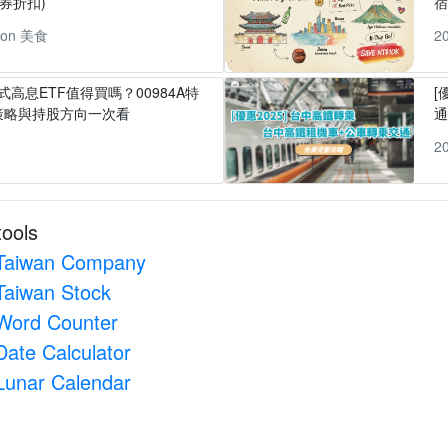
券折扣)
pon 美食
2
式高息ETF值得買嗎？00984A特
[
策略與持股方向一次看
1
2
tools
Taiwan Company
Taiwan Stock
Word Counter
Date Calculator
Lunar Calendar