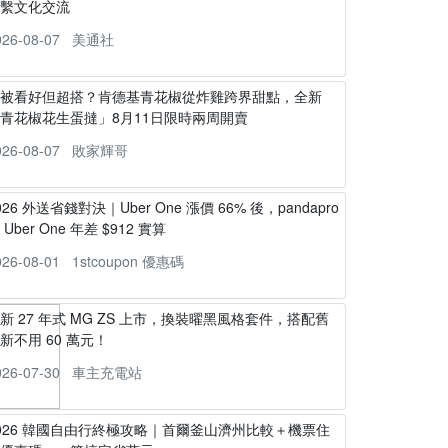
連繫文化交流
026-08-07
美通社
不被看好但超搭？肯德基青花椒從炸雞跨界甜點，全新
青花椒花生蛋撻」8月11日限時兩周開賣
026-08-07
敗家輝哥
026 外送省錢對決｜Uber One 漲價 66% 後，pandapro
s Uber One 年差 $912 實算
026-08-01
1stcoupon 優惠碼
新 27 年式 MG ZS 上市，換裝曜黑風格套件，搭配舊
新不用 60 萬元！
026-07-30
車主充電站
026 韓國自由行終極攻略｜首爾釜山濟州比較＋機票住