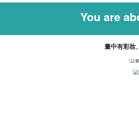
You are ab
畫中有彩妝
〔記者