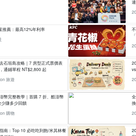
2
方案推薦：最高12%年利率
「
社
2
丸去石垣島攻略｜7 房型正式票價表
2
通鋪單程 NT$2,800 起
v
pon 旅遊
2
酷澎幣完整教學｜首購 7 折、酷澎幣
全
會少賺多少回饋
換
pon 購物
2
指南：Top 10 必吃吃到飽/米其林餐
2