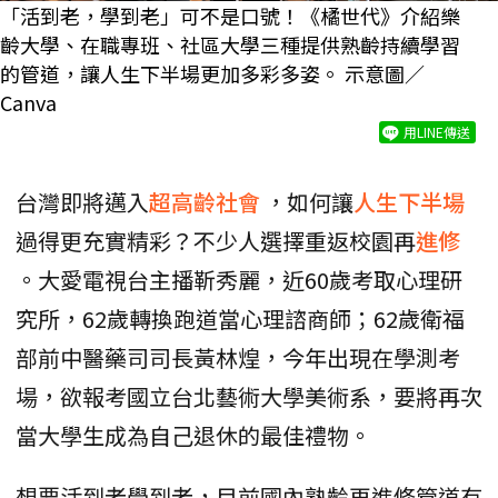
「活到老，學到老」可不是口號！《橘世代》介紹樂
齡大學、在職專班、社區大學三種提供熟齡持續學習
的管道，讓人生下半場更加多彩多姿。 示意圖／
Canva
用LINE傳送
台灣即將邁入
超高齡社會
，如何讓
人生下半場
過得更充實精彩？不少人選擇重返校園再
進修
。大愛電視台主播靳秀麗，近60歲考取心理研
究所，62歲轉換跑道當心理諮商師；62歲衛福
部前中醫藥司司長黃林煌，今年出現在學測考
場，欲報考國立台北藝術大學美術系，要將再次
當大學生成為自己退休的最佳禮物。
想要活到老學到老，目前國內熟齡再進修管道有