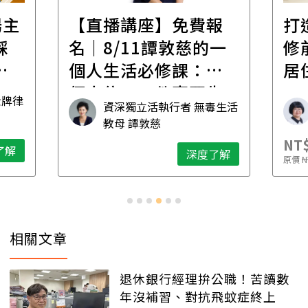
場主
【直播講座】免費報
打
踩
名｜8/11譚敦慈的一
修
職
個人生活必修課：一
居
個人住，五件事要先
金牌律
資深獨立活執行者 無毒生活
想清楚！
教母 譚敦慈
NT$
了解
深度了解
原價
N
相關文章
退休銀行經理拚公職！苦讀數
年沒補習、對抗飛蚊症終上