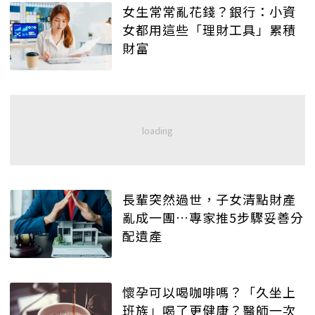
女生常常亂花錢？銀行：小資
女都用這些「理財工具」累積
財富
長輩突然過世，子女清點財產
亂成一團…專家推5步驟妥善分
配遺產
懷孕可以喝咖啡嗎？「久坐上
班族」喝了更健康？醫師一次