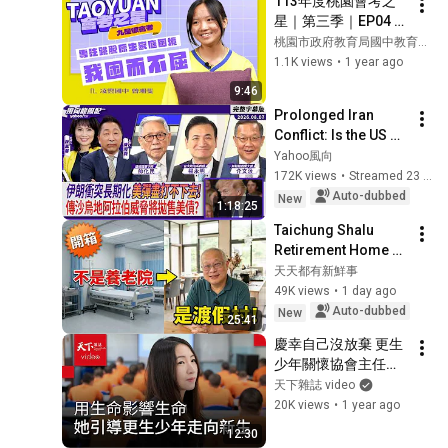
113年度桃園會考之
玟學 最接地氣候選人 
星｜第三季｜EP04 ｜
EP1502【全民星攻
凌雲國中
桃園市政府教育局國中教育科官方帳號
略】
1.1K views
•
1 year ago
9:46
Prolonged Iran 
Conflict: Is the US 
Running Out of 
Yahoo風向
Options? Rumors of 
172K views
•
Streamed 23 hours ago
Saudi Arabia 
Auto-dubbed
New
1:18:25
Threatening to ...
Taichung Shalu 
Retirement Home 
Unboxing: A New 
天天都有新鮮事
Alternative Beyond 
49K views
•
1 day ago
Chang Gung Health 
Auto-dubbed
New
25:41
Village_Featu...
慶幸自己沒放棄 更生
少年關懷協會主任陳
彥君：在六道門後，
天下雜誌 video
聽他們說話｜新職人
20K views
•
1 year ago
精神・幫台灣升級的
12:30
人【天下44週年特別