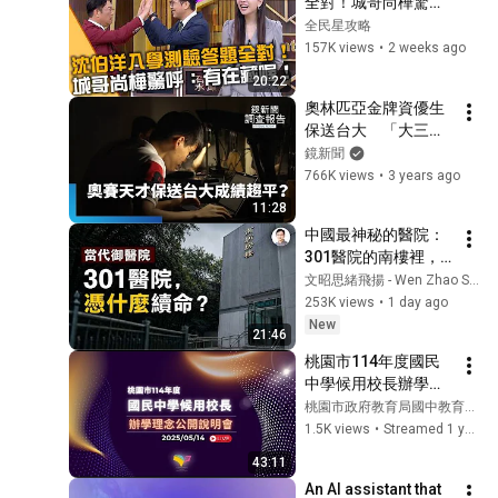
全對！城哥尚樺驚
曾仕強 #易經 #正能
呼：有在藏喔！
全民星攻略
量
20260720 曾國城 曾
157K views
•
2 weeks ago
玟學 陳玉珍 Part1 
20:22
EP1502【全民星攻
奧林匹亞金牌資優生
略】
保送台大　「大三後
成績趨平」？直擊天
鏡新聞
才集訓營高壓路｜資
766K views
•
3 years ago
優金牌去哪了｜鏡新
11:28
聞調查報告 #鏡新聞
中國最神秘的醫院：
301醫院的南樓裡，
權力如何獲得另一套
文昭思緒飛揚 - Wen Zhao Studio
生命規則？【文昭思
253K views
•
1 day ago
緒飛揚563】
New
21:46
桃園市114年度國民
中學候用校長辦學理
念公開說明會
桃園市政府教育局國中教育科官方帳號
1.5K views
•
Streamed 1 year ago
43:11
An AI assistant that 