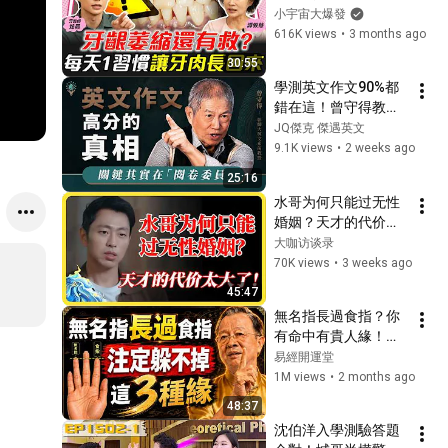
ft. 炫晨 譚敦慈【 小宇
小宇宙大爆發
宙大爆發 】
616K views
•
3 months ago
30:55
學測英文作文90%都
錯在這！曾守得教授
揭密：別再狂背單
JQ傑克 傑遇英文
字、亂抄閱讀
9.1K views
•
2 weeks ago
25:16
水哥为何只能过无性
婚姻？天才的代价太
大！#圆桌派 #窦文
大咖访谈录
涛 #马未都 #梁文道 
70K views
•
3 weeks ago
#马家辉 #圆桌派第
45:47
八季
無名指長過食指？你
有命中有貴人緣！今
生注定躲不掉這「3段
易經開運堂
緣」#人生智慧 #命
1M views
•
2 months ago
理 #哲學 #曾仕強 #
48:37
易經 #正能量#人生
沈伯洋入學測驗答題
智慧 #命理 #哲學 #