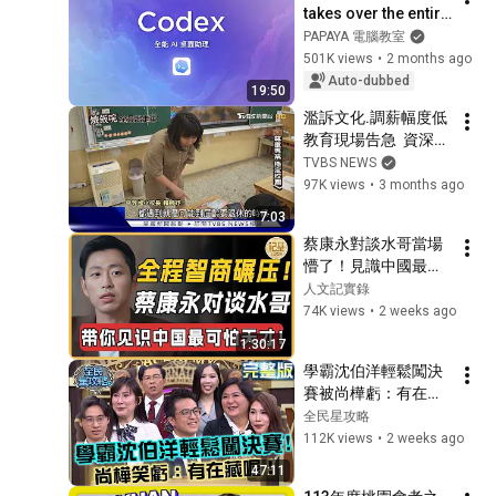
takes over the entire 
Office suite! The 
PAPAYA 電腦教室
powerful Codex 
501K views
•
2 months ago
handles everything 
Auto-dubbed
19:50
fr...
濫訴文化.調薪幅度低 
教育現場告急  資深師
嘆:引人入罪程序讓人
TVBS NEWS
心寒｜鐵飯碗全員出
97K views
•
3 months ago
走中｜TVBS新聞 
7:03
@TVBSNEWS01
蔡康永對談水哥當場
懵了！見識中國最可
怕的天才，這跟超能
人文記實錄
力有啥不同？根本不
74K views
•
2 weeks ago
是人類的大腦！#窦
1:30:17
文涛#周轶君#马未都
學霸沈伯洋輕鬆闖決
#许子东#尹烨#圆桌
賽被尚樺虧：有在藏
派#圆桌派第八季 #
喔！陳玉珍曝酒量不
全民星攻略
文明之旅  #人文紀實
好謙虛喊「大概半
112K views
•
2 weeks ago
錄
瓶」全場傻眼！
47:11
20260720 曾國城 曾