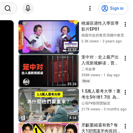
Sign in
桃連區適性入學宣導
影片EP01
桃園市政府教育局國中教育科官方帳號
5.3K views
•
3 years ago
25:50
笼中对：史上最严出
入境新规解读，普通
人还有出国的机会
二爷故事
吗？
358K views
•
1 day ago
New
35:26
1.5萬人重考大學！重
考生5年增1.7倍  為什
麼他們選擇重來？ ｜
公視P#新聞實驗室
公視P# 新聞實驗室
217K views
•
3 months ago
6:54
牙齦萎縮還有救? 每
天1習慣讓牙肉長回來 