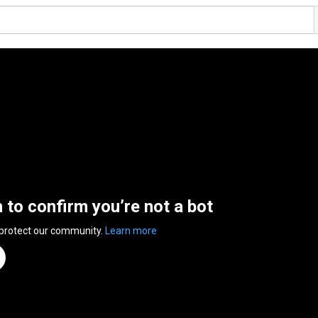
n to confirm you’re not a bot
 protect our community.
Learn more