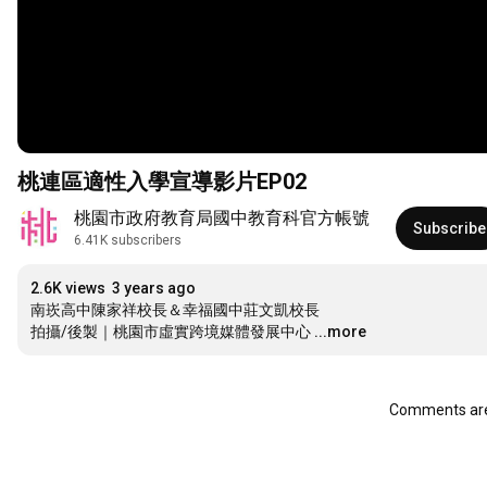
桃連區適性入學宣導影片EP02
桃園市政府教育局國中教育科官方帳號
Subscribe
6.41K subscribers
2.6K views
3 years ago
南崁高中陳家祥校長＆幸福國中莊文凱校長

拍攝/後製｜桃園市虛實跨境媒體發展中心
...more
Comments are 