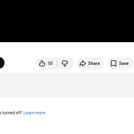
10
Share
Save
turned off. 
Learn more