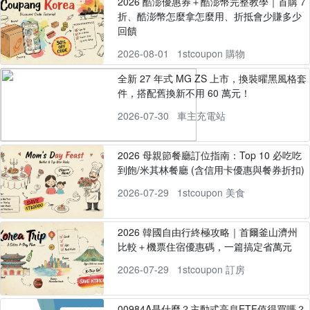
2026 酷澎優惠券＋酷澎幣完整教學｜首購 7
折、酷澎幣怎麼拿怎麼用、折抵會少賺多少
回饋
2026-08-01
1stcoupon 購物
全新 27 年式 MG ZS 上市，換裝曜黑風格套
件，搭配舊換新不用 60 萬元！
2026-07-30
車主充電站
2026 母親節餐廳訂位指南：Top 10 必吃吃
到飽/米其林餐廳 (含信用卡優惠與餐券折扣)
2026-07-29
1stcoupon 美食
2026 韓國自由行終極攻略｜首爾釜山濟州
比較＋機票住宿優惠碼，一篇搞定省萬元
2026-07-29
1stcoupon 訂房
00984A是什麼？主動式高息ETF值得買嗎？