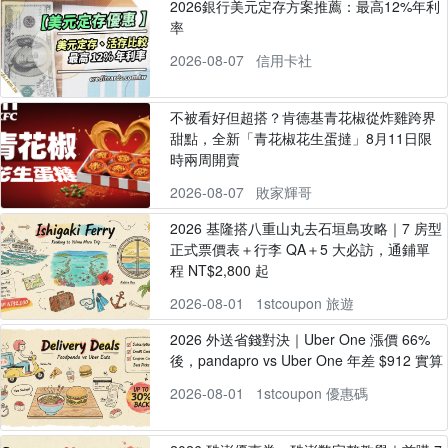
2026銀行美元定存方案推薦：最高12%年利
率
2026-08-07
信用卡社
不被看好但超搭？肯德基青花椒從炸雞跨界
甜點，全新「青花椒花生蛋撻」8月11日限
時兩周開賣
2026-08-07
敗家輝哥
2026 基隆搭八重山丸去石垣島攻略｜7 房型
正式票價表＋行李 QA＋5 大必訪，通鋪單
程 NT$2,800 起
2026-08-01
1stcoupon 旅遊
2026 外送省錢對決｜Uber One 漲價 66%
後，pandapro vs Uber One 年差 $912 實算
2026-08-01
1stcoupon 優惠碼