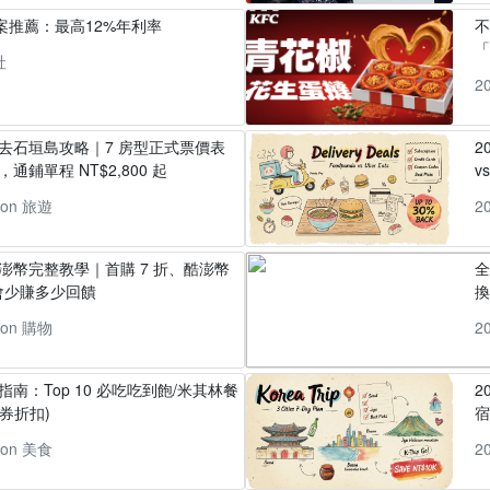
方案推薦：最高12%年利率
「
社
2
丸去石垣島攻略｜7 房型正式票價表
2
通鋪單程 NT$2,800 起
v
pon 旅遊
2
酷澎幣完整教學｜首購 7 折、酷澎幣
全
會少賺多少回饋
換
pon 購物
2
指南：Top 10 必吃吃到飽/米其林餐
2
券折扣)
pon 美食
2