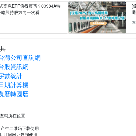
式高息ETF值得買嗎？00984A特
[
策略與持股方向一次看
1
2
具
台灣公司查詢網
台股資訊網
字數統計
日期計算機
農曆轉國曆
P查询所在位置
速产生二维码下载使用
生UTM网址复制使用