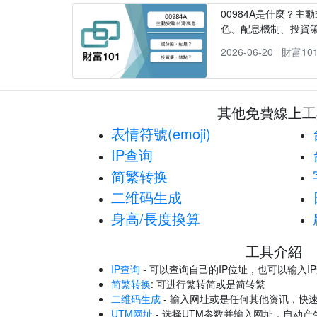
00984A是什麼？主動
色、配息機制、投資
2026-06-20
財富10
其他免費線上工
表情符號(emoji)
IP查询
简繁转换
二维码生成
身高/長度換算
工具介紹
IP查询
- 可以查询自己的IP位址，也可以输入I
简繁转换
: 可进行繁转简或是简转繁
二维码生成
- 输入网址或是任何其他资讯，快
UTM网址
- 选择UTM参数并输入网址，自动产