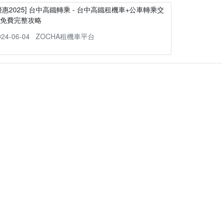
優惠2025] 台中高鐵轉乘 - 台中高鐵租機車+公車轉乘交
通免費完整攻略
024-06-04
ZOCHA租機車平台