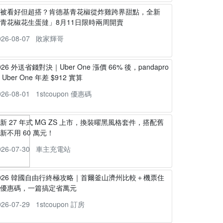
不被看好但超搭？肯德基青花椒從炸雞跨界甜點，全新
青花椒花生蛋撻」8月11日限時兩周開賣
026-08-07
敗家輝哥
026 外送省錢對決｜Uber One 漲價 66% 後，pandapro
s Uber One 年差 $912 實算
026-08-01
1stcoupon 優惠碼
新 27 年式 MG ZS 上市，換裝曜黑風格套件，搭配舊
新不用 60 萬元！
026-07-30
車主充電站
026 韓國自由行終極攻略｜首爾釜山濟州比較＋機票住
宿優惠碼，一篇搞定省萬元
026-07-29
1stcoupon 訂房