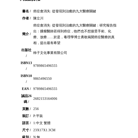
書名 /
癌症會消失: 從發現到治癒的九大醫療關鍵
作者 /
陳立川
癌症會消失: 從發現到治癒的九大醫療關鍵：研究報告指
出：腫瘤醫師若得到癌症，他們也不想接受手術、化
簡介 /
療、放療……於是，毒理學博士勇敢揭開癌症醫療的真
相，提出最有希望
出版社
柿子文化事業有限公司
/
ISBN13
9789865496555
/
ISBN10
9865496550
/
EAN /
9789865496555
誠品26
2682153164006
碼 /
頁數 /
256
裝訂 /
P:平裝
語言 /
1:中文 繁體
尺寸 /
23X17X1.3CM
級別 /
N:無