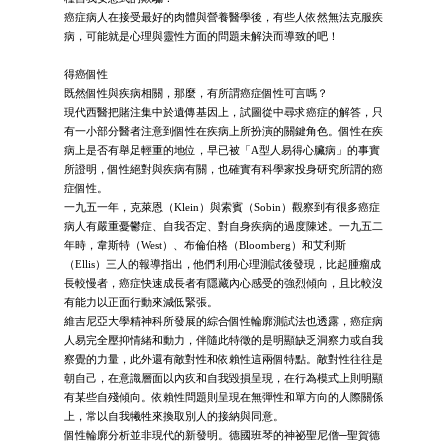
癌症病人在接受最好的肉體與營養醫學後，有些人依然無法克服疾
病，可能就是心理與靈性方面的問題未解決而導致的吧！
得癌個性
既然個性與疾病相關，那麼，有所謂癌症個性可言嗎？
現代西醫把賭注集中於遺傳基因上，試圖從中尋求癌症的解答，只
有一小部分醫者注意到個性在疾病上所扮演的關鍵角色。個性在疾
病上是否有舉足輕重的地位，早已被「A型人易得心臟病」的事實
所證明，個性絕對與疾病有關，也確實有科學家投身研究所謂的癌
症個性。
一九五一年，克萊恩（Klein）與索賓（Sobin）觀察到有很多癌症
病人有嚴重憂鬱症、自我否定、對自身疾病的過度陳述。一九五二
年時，韋斯特（West）、布倫伯格（Bloomberg）和艾利斯
（Ellis）三人的報導指出，他們利用心理測試後發現，比起腫瘤成
長較慢者，癌症快速成長者有隱藏內心感受的強烈傾向，且比較沒
有能力以正面行動來減低緊張。
維吉尼亞大學精神科所發展的綜合個性輪廓測試法也透露，癌症病
人易完全壓抑情緒和動力，伴隨此特徵的是明顯缺乏洞察力或自我
察覺的力量，此外還有敵對性和依賴性這兩個特點。敵對性往往是
朝自己，在意識層面以內疚和自我毀損呈現，在行為模式上則明顯
有某些自殘傾向。依賴性問題則呈現在無彈性和單方向的人際關係
上，常以自我犧牲來換取別人的接納與同意。
個性輪廓分析並非現代的新發明。德國班琴的神祕聖尼僧─聖賀德