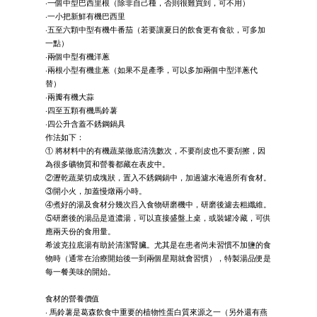
‧一個中型巴西里根（除非自己種，否則很難買到，可不用）
‧一小把新鮮有機巴西里
‧五至六顆中型有機牛番茄（若要讓夏日的飲食更有食欲，可多加
一點）
‧兩個中型有機洋蔥
‧兩根小型有機韭蔥（如果不是產季，可以多加兩個中型洋蔥代
替）
‧兩瓣有機大蒜
‧四至五顆有機馬鈴薯
‧四公升含蓋不銹鋼鍋具
作法如下：
① 將材料中的有機蔬菜徹底清洗數次，不要削皮也不要刮擦，因
為很多礦物質和營養都藏在表皮中。
②瀝乾蔬菜切成塊狀，置入不銹鋼鍋中，加過濾水淹過所有食材。
③開小火，加蓋慢燉兩小時。
④煮好的湯及食材分幾次舀入食物研磨機中，研磨後濾去粗纖維。
⑤研磨後的湯品是道濃湯，可以直接盛盤上桌，或裝罐冷藏，可供
應兩天份的食用量。
希波克拉底湯有助於清潔腎臟。尤其是在患者尚未習慣不加鹽的食
物時（通常在治療開始後一到兩個星期就會習慣），特製湯品便是
每一餐美味的開始。
食材的營養價值
‧ 馬鈴薯是葛森飲食中重要的植物性蛋白質來源之一（另外還有燕