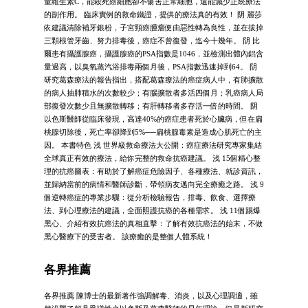
量維生素C，能殺死癌細胞卻不傷害正常細胞，還能減少正統療法
的副作用。 臨床實例的救命鐵證，提供的療法真的有效！ 阴 麗莎
依建議清除補牙銀粉，子宮頸癌腫瘤便由惡性轉為良性，並在拔掉
三顆根管牙齒、努力排毒後，癌症不曾復發，迄今十幾年。 阴 比
爾患有攝護腺癌，攝護腺癌的PSA指數是1046，並檢測出體內鋁含
量過高，以臭氧蒸汽浴排毒兩個月後，PSA指數迅速掉到64。 阴
研究葛森療法的報告指出，搭配葛森療法的癌症病人中，有肺擴散
的病人抽肺積水的次數較少；有腦擴散者多活四個月；乳癌病人局
部復發次數少且無擴散轉移；有肝轉移者多存活一倍的時間。 阴
以色斯醫師從臨床發現，高達40%的癌症患者死於心臟病，但在扁
桃腺切除後，死亡率卻降到5%──扁桃腺毒素是造成心肌死亡的主
因。 本書特色 浅 世界級救命療法大公開：癌症療法研究專家集結
全球真正有效的療法，給你完整的救命抗癌建議。 浅 15個精心整
理的抗癌圖表：有助於了解癌症危險因子、各種療法、就診資訊，
並歸納當前的病情和醫師診斷，帶領病友邁向完全療癒之路。 浅 9
個逆轉癌症的專業步驟：從分析檢驗報告，排毒、飲食、選擇療
法、到心理療法的建議，全面照護抗癌的各種需求。 浅 11個踢爆
黑心、介紹有效抗癌法的真相直擊：了解有效抗癌法的始末，不做
黑心醫療下的受害者。 該療癒的是整個人體系統！
各界推薦
各界推薦 陳博士的最新著作強調解毒、消炎，以及心理調適，雖