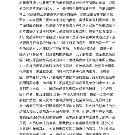
的醫療選擇，也將更完整的療癒新思維介紹給所有關心健康，或深
受亞健康所苦的現代人。 ─—臺灣整合醫學協會理事，許庭源醫學
博士 閱讀陳博士的書讓我有很深的感觸，以癌症整合醫學的角度
而言，本書提供了罹癌病患很好的參考。當被醫師宣判罹癌時，除
了面對傳統醫療，你應靜心下來思考是否生活方式出了什麼問題？
而本書提供了參考的方向：是致癌物如殺蟲劑、農藥？飲食如塑化
劑、食品添加物？電磁波？輻射線？是否有內在毒素或感染源？生
活習慣是否有需檢討的地方？除了目前的居所，還要溯及十至二十
年的居處史，才能找到可能的來源。 在整合治療方面，陳博士也
提供了很多參考，如身體功能的檢測，以了解毒素、重金屬及感染
源；解決牙齒病灶為健康的根本；實踐葛森療法加強排毒與自癒能
力；良好的腸道復健以加強免疫系統；有效地排毒─包括重金屬與
化學毒素；消滅感染源；同時別忘了解決心理的毒素。 面對癌
症，你準備好了嗎？只要遵循本書的章節與重點，好好找出生活中
的問題與毒素、加以處理，不論是預防癌症還是整合治療癌症，本
書都值得推薦。 ─—國際自然療法學院自然療法醫師、《拒絕癌
症》作者，鄭煒達醫師 這是一本令人驚嘆的書，猶如一位文學家
的創作歷程。個人認為本書可謂陳博士截至目前為止最巔峰之作，
書中處處可見博士對醫學廣泛且深刻之體認，對各種另類療法的介
紹深入淺出，堪稱為一本融合醫學、科學、心靈，甚至歷史的書。
在我所讀過的相似類型書籍中，這本絕對是其中之翹楚，如果一生
只買一本另類療法的書籍，那我會把本書當做最終選擇─至少在中
文書籍中無出其右。如果醫學院有開另類療法的課程，我也會將本
書推薦為必選之作。 ─—高雄三一診所院長，陳智良醫師 癌症，