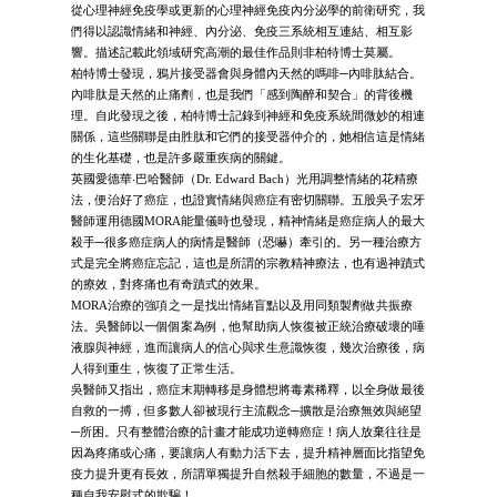
從心理神經免疫學或更新的心理神經免疫內分泌學的前衛研究，我
們得以認識情緒和神經、內分泌、免疫三系統相互連結、相互影
響。描述記載此領域研究高潮的最佳作品則非柏特博士莫屬。
柏特博士發現，鴉片接受器會與身體內天然的嗎啡─內啡肽結合。
內啡肽是天然的止痛劑，也是我們「感到陶醉和契合」的背後機
理。自此發現之後，柏特博士記錄到神經和免疫系統間微妙的相連
關係，這些關聯是由胜肽和它們的接受器仲介的，她相信這是情緒
的生化基礎，也是許多嚴重疾病的關鍵。
英國愛德華‧巴哈醫師（Dr. Edward Bach）光用調整情緒的花精療
法，便治好了癌症，也證實情緒與癌症有密切關聯。五股吳子宏牙
醫師運用德國MORA能量儀時也發現，精神情緒是癌症病人的最大
殺手─很多癌症病人的病情是醫師（恐嚇）牽引的。另一種治療方
式是完全將癌症忘記，這也是所謂的宗教精神療法，也有過神蹟式
的療效，對疼痛也有奇蹟式的效果。
MORA治療的強項之一是找出情緒盲點以及用同類製劑做共振療
法。吳醫師以一個個案為例，他幫助病人恢復被正統治療破壞的唾
液腺與神經，進而讓病人的信心與求生意識恢復，幾次治療後，病
人得到重生，恢復了正常生活。
吳醫師又指出，癌症末期轉移是身體想將毒素稀釋，以全身做最後
自救的一搏，但多數人卻被現行主流觀念─擴散是治療無效與絕望
─所困。只有整體治療的計畫才能成功逆轉癌症！病人放棄往往是
因為疼痛或心痛，要讓病人有動力活下去，提升精神層面比指望免
疫力提升更有長效，所謂單獨提升自然殺手細胞的數量，不過是一
種自我安慰式的欺騙！