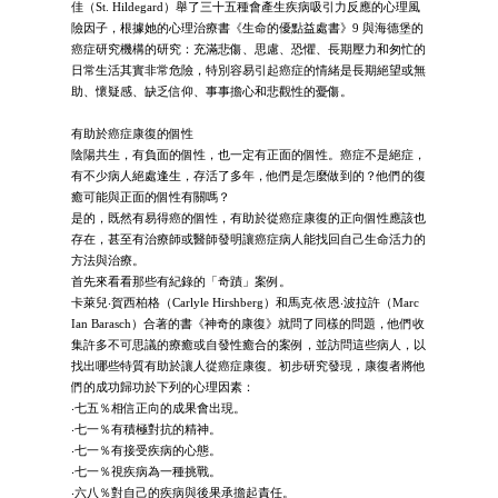
佳（St. Hildegard）舉了三十五種會產生疾病吸引力反應的心理風
險因子，根據她的心理治療書《生命的優點益處書》9 與海德堡的
癌症研究機構的研究：充滿悲傷、思慮、恐懼、長期壓力和匆忙的
日常生活其實非常危險，特別容易引起癌症的情緒是長期絕望或無
助、懷疑感、缺乏信仰、事事擔心和悲觀性的憂傷。
有助於癌症康復的個性
陰陽共生，有負面的個性，也一定有正面的個性。癌症不是絕症，
有不少病人絕處逢生，存活了多年，他們是怎麼做到的？他們的復
癒可能與正面的個性有關嗎？
是的，既然有易得癌的個性，有助於從癌症康復的正向個性應該也
存在，甚至有治療師或醫師發明讓癌症病人能找回自己生命活力的
方法與治療。
首先來看看那些有紀錄的「奇蹟」案例。
卡萊兒‧賀西柏格（Carlyle Hirshberg）和馬克‧依恩‧波拉許（Marc
Ian Barasch）合著的書《神奇的康復》就問了同樣的問題，他們收
集許多不可思議的療癒或自發性癒合的案例，並訪問這些病人，以
找出哪些特質有助於讓人從癌症康復。初步研究發現，康復者將他
們的成功歸功於下列的心理因素：
‧七五％相信正向的成果會出現。
‧七一％有積極對抗的精神。
‧七一％有接受疾病的心態。
‧七一％視疾病為一種挑戰。
‧六八％對自己的疾病與後果承擔起責任。