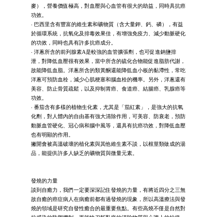
麥），營養價值極高，對血壓與心血管有很大的助益，同時具抗癌
功效。
‧ 巴西里含有豐富的維生素和礦物質（含大量鉀、鈣、磷），有益
於循環系統，抗氧化及排毒效果佳，有增強免疫力、減少動脈硬化
的功效，同時也具有許多抗癌成分。
‧ 洋蔥所含的前列腺素A是較強的血管擴張劑，也可促進鈉鹽排
泄，對降低血壓很有效果，當中所含的硫化合物能促進脂肪代謝，
故能降低血脂。洋蔥所含的類黃酮還能降低血小板的黏滯性，常吃
洋蔥可預防血栓，減少心肌梗塞和腦血栓的機率。另外，洋蔥還有
美容、防止骨質疏鬆，以及抑制胃癌、食道癌、結腸癌、乳腺癌等
功效。
‧ 番茄含有多樣的植物生化素，尤其是「茄紅素」，是強大的抗氧
化劑，對人體內的自由基有強大清除作用，可美容、防衰老，預防
動脈血管硬化、冠心病和腦中風等，還具有抗癌功效，對降低血壓
也有明顯的作用。
撇開會被高溫破壞的植化素與其他維生素不談，以根莖類做成的湯
品，能提供許多人缺乏的礦物質與微量元素。
發燒的力量
談到自癒力，我們一定要深深記住發燒的力量，有將近四分之三無
故自癒的癌症病人在病癒前都有過發燒的現象，所以高溫療法與發
燒的領域是研究自發性癒合的最重要焦點。有些高燒不僅是自然對