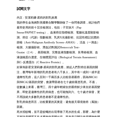
試閱文字
內文 : 安潔莉娜‧裘莉的割乳效應
我的學生金海姆對美國整合醫學醫師做了一份問卷調查，統計他們
最常使用的前十五項檢測法，包括：子宮抹片（Pap
Smear/PAPNET testing）、血液癌症指標檢測、電腦化溫度顯影檢
測、癌症（代謝）指數檢測、乳房X光攝影術、抗惡性標記抗體的
篩檢（Anti-Malignan Antibody Screen–AMAS）、活血（一滴血）
檢測、大腸攝影術、潛血試劑測試Hemoccult Test–
Guaiac（2.4）、基因檢測、完整血液指數檢測、良導絡檢測、血
液儲鐵蛋白濃度、生物體質評估（Biological Terrain Assessment）
與C–反應蛋白（C Reactive Protein）。
好萊塢影星安潔莉娜‧裘莉的割乳效應，掀起人們對癌症基因的關
注，臺灣每年新增的乳癌患者有八千多人，其中有一成到一成半是
遺傳性乳癌，這八百到一千兩百多人比較容易罹癌，因為BRCA1
與BRCA2基因的突變，會讓帶因者在七十歲前罹患乳癌。不過，
從數據上來看，臺灣三、四十歲年輕婦女的罹癌鮮少來自於基因變
異，即使是遺傳性的乳癌病患，也可能拖到六、七十歲才病發，更
不用說絕大多數乳癌患者都不是遺傳性的。
對乳癌病患而言，比較重要的其實是：避免後天環境致癌（風險）
因素。
死水招蚊蠅，並不是蚊蠅的出現導致了死水的生成，那麼，為什麼
不能說是體質不良才導致病原體出現，而老是只關注病原體致使體