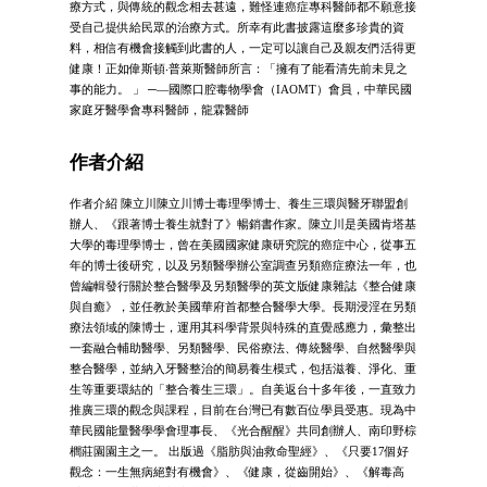
療方式，與傳統的觀念相去甚遠，難怪連癌症專科醫師都不願意接
受自己提供給民眾的治療方式。所幸有此書披露這麼多珍貴的資
料，相信有機會接觸到此書的人，一定可以讓自己及親友們活得更
健康！正如偉斯頓‧普萊斯醫師所言：「擁有了能看清先前未見之
事的能力。 」 ─—國際口腔毒物學會（IAOMT）會員，中華民國
家庭牙醫學會專科醫師，龍霖醫師
作者介紹
作者介紹 陳立川陳立川博士毒理學博士、養生三環與醫牙聯盟創
辦人、《跟著博士養生就對了》暢銷書作家。陳立川是美國肯塔基
大學的毒理學博士，曾在美國國家健康研究院的癌症中心，從事五
年的博士後研究，以及另類醫學辦公室調查另類癌症療法一年，也
曾編輯發行關於整合醫學及另類醫學的英文版健康雜誌《整合健康
與自癒》，並任教於美國華府首都整合醫學大學。長期浸淫在另類
療法領域的陳博士，運用其科學背景與特殊的直覺感應力，彙整出
一套融合輔助醫學、另類醫學、民俗療法、傳統醫學、自然醫學與
整合醫學，並納入牙醫整治的簡易養生模式，包括滋養、淨化、重
生等重要環結的「整合養生三環」。自美返台十多年後，一直致力
推廣三環的觀念與課程，目前在台灣已有數百位學員受惠。現為中
華民國能量醫學學會理事長、《光合醒醒》共同創辦人、南印野棕
櫚莊園園主之一。 出版過《脂肪與油救命聖經》、《只要17個好
觀念：一生無病絕對有機會》、《健康，從齒開始》、《解毒高