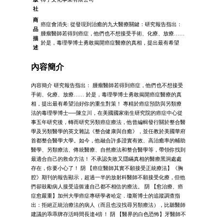
社
商
癌症會消失: 從發現到治癒的九大醫療關鍵：研究報告指出：
品
腫瘤醫師若得到癌症，他們也不想接受手術、化療、放療……
描
於是，毒理學博士勇敢揭開癌症醫療的真相，提出最有希望
述
內容簡介
內容簡介 研究報告指出： 腫瘤醫師若得到癌症，他們也不想接受
手術、化療、放療…… 於是，毒理學博士勇敢揭開癌症醫療的真
相，提出最有希望治好你的重生對策！ 專精於癌症預防與另類療
法的毒理學博士──陳立川，在美國國家衛生研究院的癌症中心從
事五年研究後，轉而研究另類癌症療法，他曾編輯發行關於整合醫
學及另類醫學的英文雜誌《整合健康與自癒》，並任教於美國華府
首都整合醫學大學。如今，他融合許多證實有效、高治癒率的輔助
醫學、另類療法、傳統醫療、自然療法和整合醫學等，帶領你找到
最適合自己的救命方法！ 不承認失敗又隱瞞真相的醫療黑洞處處
存在，你要小心了！ 阴 【癌症醫師其實不願接受正統療法】《胸
腔》期刊的報告顯示，超過一半的放射科醫師不願接受化療，但他
們卻鼓勵病人接受這個連自己都不相信的療法。 阴 【愈治療、癌
症愈嚴重】加州大學癌症專研學者哈定．瓊斯博士的追蹤調查指
出：拒絕正統治療法的病人（而且也沒找尋另類療法），比聽醫師
建議的乖乖牌存活時間長達4倍！ 阴 【醫界的白色恐怖】牙醫師不