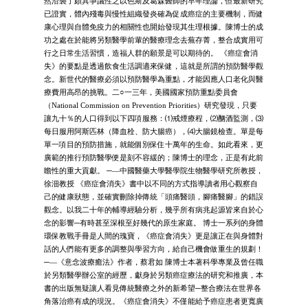
然沿襲了頗具爭議性之以色斯及葛森醫師的早年理論，但最新研究
已證實，體內殘毒與慢性組織發炎確為促成癌症的主要機制，而健
康心理與自體免疫力的相關性也開始發現其生理根據。陳博士的成
功之處在於能將另類醫學前輩的醫療理念去蕪存菁，整合成實用可
行之日常生活習慣，造福人群的願景是可以期待的。 《癌症會消
失》的要點是透過飲食生活調適來保健，這就是所謂的預防醫學觀
念。新世代的醫療必須以預防醫學為重點，才能因應人口老化與醫
療費用高昂的挑戰。二○一三年，美國國家預防重點委員會
（National Commission on Prevention Priorities）研究發現，只要
讓九十％的人口得到以下四項服務：⑴戒煙療程，⑵酗酒監測，⑶
每日服用阿斯匹林（降血栓、防大腸癌），⑷大腸鏡檢查。單是每
單一項目的預防措施，就能個別保住十萬年的生命。如此看來，更
廣範的推行預防醫學便是刻不容緩的；陳博士的理念，正是有此前
瞻性的重大貢獻。 ─—中國醫藥大學醫學院生物醫學研究所教授，
徐沺教授 《癌症會消失》書中以不同的方式指導讀者用心觀察自
己的健康狀態，並確實刪除掉傳統「頭痛醫頭，腳痛醫腳」的錯誤
觀念。以我二十年的輔導經驗分析，幾乎所有病兆起源皆來自於心
念的影響─有時甚至深根至好幾代的原生家庭。 博士一系列的身體
環保教戰手冊是人間的瑰寶，《癌症會消失》更是讓正在與身體對
話的人們能有更多的調整與學習方向，給自己機會做重生的規劃！
─—《意念波療癒法》作者，蔡君如 陳博士本著科學專業及曾任職
於另類醫學辦公室的經歷，獻身於另類癌症療法的研究和推廣，本
書的出版無疑讓人看見傳統醫療之外的新希望─整合療法在世界各
角落治癌有成的現況。《癌症會消失》不僅能給予癌症患者更寬廣