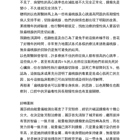
不見了、病變性的高心跳率也在減低後不久完全正常化，腫瘤先是
變小，不久後就完全消失了。
聰明的以色斯醫師馬上為一些有扁桃腺及心跳過高問題的長期慢性
病人安排手術，切除扁桃腺，他們的病情也都出現了明顯的改善。
累積幾年的經驗後，他行醫時都規定，找他治療的慢性病人要簽切
除扁桃腺的同意切結書。
我聽他演講時，也聽他提及自己為了避免手術這個終極手段，曾花
了好幾年的時間，非常努力地嘗試各式各樣的療法來拯救扁桃腺，
無奈扁桃腺的切除仍是無可避免的結局。
以色斯醫師曾發現，許多療效不佳的癌症病人都有很高的心跳率，
這些病人中，甚至有高達四○％的人在癌症沒殺死他們前就先死於
心臟病，但在強制性執行扁桃腺切除後，該死亡率卻降到五％。他
認為，這個臨床成果充分證明了扁桃腺的毒素是造成心肌死亡的主
因，如今這個臨床觀察已可由深頸部感染得到合理解釋。
再順著「扁桃腺發炎可以影響全身疾病」的思路，以色斯醫生也觀
察到，口腔中的牙齒毒性與長期慢性病也有直接關聯。
好轉案例
麗莎經由能量儀檢測出罹患了子宮頸癌，經切片確認腫瘤有十幾公
分大。在決定做另類治療後，麗莎首先清除了補牙銀粉，繼而拔掉
有害的智齒；一個月後，能量檢測的腫瘤便由惡性轉為良性，而在
努力排毒一個月後，能量儀已測不到腫瘤，只是重金屬汙染仍然非
常高，於是她持續排重金屬，兩年後身體始終保持健康，無復發跡
象，於是她決定拔掉殘存的三顆根管牙齒，以一勞永逸，結果拔除