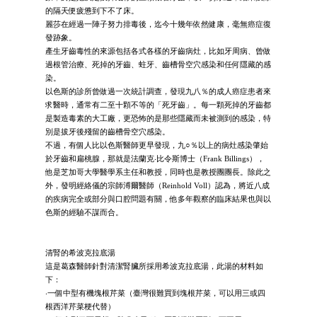
的隔天便疲憊到下不了床。
麗莎在經過一陣子努力排毒後，迄今十幾年依然健康，毫無癌症復
發跡象。
產生牙齒毒性的來源包括各式各樣的牙齒病灶，比如牙周病、曾做
過根管治療、死掉的牙齒、蛀牙、齒槽骨空穴感染和任何隱藏的感
染。
以色斯的診所曾做過一次統計調查，發現九八％的成人癌症患者來
求醫時，通常有二至十顆不等的「死牙齒」。每一顆死掉的牙齒都
是製造毒素的大工廠，更恐怖的是那些隱藏而未被測到的感染，特
別是拔牙後殘留的齒槽骨空穴感染。
不過，有個人比以色斯醫師更早發現，九○％以上的病灶感染肇始
於牙齒和扁桃腺，那就是法蘭克‧比令斯博士（Frank Billings），
他是芝加哥大學醫學系主任和教授，同時也是教授團團長。除此之
外，發明經絡儀的宗師溥爾醫師（Reinhold Voll）認為，將近八成
的疾病完全或部分與口腔問題有關，他多年觀察的臨床結果也與以
色斯的經驗不謀而合。
清腎的希波克拉底湯
這是葛森醫師針對清潔腎臟所採用希波克拉底湯，此湯的材料如
下：
‧一個中型有機塊根芹菜（臺灣很難買到塊根芹菜，可以用三或四
根西洋芹菜梗代替）