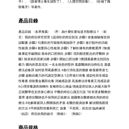
手》、《跟著博士養生就對了》、《人體空間排毒》、《你補了幾
顆毒牙》等著作。
產品目錄
產品目錄 〈各界推薦〉 〈序〉為什麼你要知道另類療法？ 〈前
言〉我的癌症研究背景 1認清你的癌症狀況 步驟1 收集檢驗報告與
診斷書 步驟2 勾選你的可能致癌風險因子 步驟3 進行額外的功能
性檢測 步驟4 能量與心性檢測 步驟5 了解你擁有的療癒選擇 2恢復
健康從牙齒開始 致命的口腔病灶 步驟1 找到願意配合的牙醫師 步
驟2 除汞前的居家治療 步驟3 開始口腔治療 3實踐葛森療法找回自
癒力 國內的普及現況 一名女病患的堅持 葛森醫師的治癌信念 葛森
療法必修課 如何使用葛森療法 4進行消化道的復健 修復腸胃道七
步驟 啟動自癒力的代謝定型療法 5立即進行排毒 感染性與非感染
性毒素 排除重金屬與化毒 消滅感染源 高溫療法排毒素又清感染源
6心理排毒讓疾病轉向 各種癌症心身論 情緒是癌症病人的最大殺手
正統醫學也支持身心療法 中醫的癌症心識五行說 7你有更多醫療的
選擇 連癌症醫師也不採用的正統療法 德國整合醫療都在用的癌症
療法 8化解家庭與人際關係的矛盾 名醫的親身故事 解決關係困境
的方法 9平靜面對痊癒和死亡 放棄「不想死」的念頭 臨終練習
〈結語〉癌症給我的啟示 〈附錄1〉 〈附錄2〉
商品規格