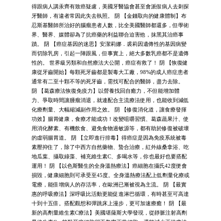
得跟病人講汞齊有致癌疑慮，美國牙醫協會甚至會派假病人去刺探
牙醫師，有違者常因此失去執照。 阴 【金錢取向的健康體制】布
忍斯基醫師所治好的腦瘤患者人數，比全美國醫師都還多，但學術
界、醫界、媒體卻為了抗癌藥的利益聯合迫害他，抹黑其治癌事
蹟。 阴 【癌症基因的迷思】安潔莉娜．裘莉因遺傳性的基因病變
而切除乳房，引起一陣跟風，但事實上，絕大多數乳癌都不是遺傳
性的。 世界級另類和自然療法大公開，癌症有救了！ 阴 【恢復健
康從牙齒開始】每顆死牙齒都是製毒大工廠，98%的成人癌症患者
通常有二至十顆不等的死牙齒，需找可配合的醫師，盡力去除。
阴 【葛森療法恢復免疫力】以營養找回自癒力，不但能增加體
力、爭取時間讓腫瘤消退，就連配合主流療法使用，也能收到減低
化療劑量、大幅縮減副作用之效。 阴 【修復消化道，讓食療發揮
功效】腸胃健康，食療才能成功！改變咀嚼習慣、葛森蔬果汁、使
用消化酵素、有機飲食、避免食物過敏源等，都有助於修復被破壞
的虛弱腸胃道。 阴 【立即進行排毒】得癌症是因為免疫系統被毒
素壓抑住了，除了中西方自然藥物、蟄合治療，紅外線桑拿浴、吃
地瓜葉、攝取綠藻、補充維生素C、多喝水等，你也最好也要搭配
運用！ 阴 【以色斯醫生的全身溫熱療法】癌細胞在攝氏42度便會
損毀，健康細胞則可承受至45度。全身溫熱療法配上低劑量化療或
電療，能倍增病人的存活率，在歐洲已漸被視為主流。 阴 【最實
惠的呼吸療法】深呼吸比活動更能促進淋巴循環，有時甚至可高達
十到十五倍。搭配觀想和彈跳床上漫步，更可加速療癒！ 阴 【最
新的高劑量維生素C療法】美國堪薩斯大學發現，從靜脈注射高劑