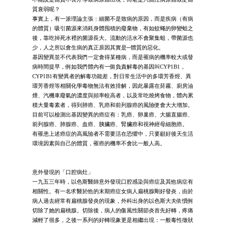
質衰弱呢？
事實上，有一派理論主張：細菌不是致病的原因，而是疾病（有病
的體質）吸引菌源來消耗身體囤積的廢棄物，有如蚊蠅的卵變蛆之
後，靠吃掉死水裡的菌源長大。流動的活水不會聚集蛆，帶菌源也
少，人之所以會生病的真正原因其實是─體質的惡化。
基因變異並不代表我們一定會得某種病，而是罹病的機率較大或發
病時間提早，例如我們體內有一個負責解毒的基因叫CYP1B1，
CYP1B1有變異者的解毒功能差，對日常生活中的多環芳香烴、異
環芳香烴等相關化學毒物無法有效排解，因此暴露在菸霧、廚房油
煙、汽機車廢氣的濃度與頻率較高者，以及常吃燒烤食物，體內累
積大量毒素者，得到肺癌、乳癌和前列腺癌的風險便會大大增加。
目前可以檢測出基因變異的癌症有：乳癌、卵巢癌、大腸直腸癌、
前列腺癌、肺腺癌、血癌、胰臟癌、腎臟癌和視神經母細胞癌。
有罹患上述癌症的高風險者不需要活在恐懼中，只要顧好後天生活
環境因素與自己的體質，罹癌的機率不會比一般人高。
意外發現的「口腔病灶」
一九五三年時，以色斯醫師意外發現口腔感染與癌症及其他病症有
相關性。有一名求醫於他的末期癌症女病人扁桃腺剛好發炎，由於
病人過去經常有扁桃腺發炎的現象，外科出身的以色斯大夫依慣例
切除了她的扁桃腺。切除後，病人的傷風性關節炎首先好轉，疼痛
減輕了很多，之後一系列的好轉現象更是相繼出現：一般毒性徵狀