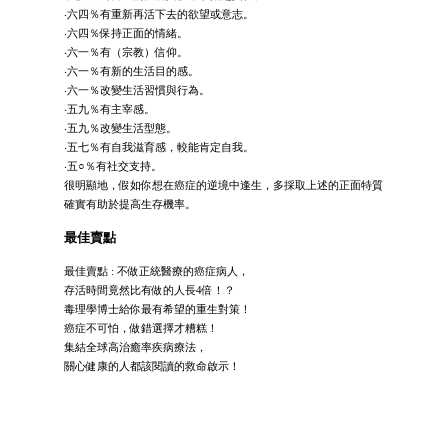
‧六四％有重新再活下去的欲望或意志。
‧六四％保持正面的情緒。
‧六一％有（宗教）信仰。
‧六一％有新的生活目的感。
‧六一％改變生活習慣與行為。
‧五九％有主宰感。
‧五九％改變生活型態。
‧五七％有自我滋育感，較能肯定自我。
‧五○％有社交支持。
很明顯地，假如你想在癌症的逆境中逢生，多採取上述的正面特質
確實有助於提高生存機率。
最佳賣點
最佳賣點 : 不做正統醫療的癌症病人，
存活時間竟然比有做的人長4倍！？
毒理學博士給你最有希望的重生對策！
癌症不可怕，做錯選擇才糟糕！
集結全球高治癒率疾病療法，
關心健康的人都該閱讀的救命啟示！