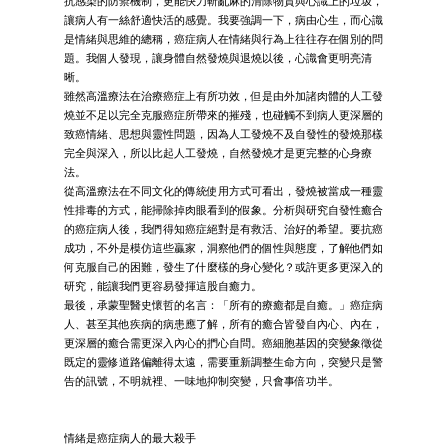
抗感染的防禦機制，更能快刀斬亂麻的清除物質與心識上的垃圾，
讓病人有一絲舒適快活的感覺。我要強調一下，病由心生，而心識
是情緒與思維的總稱，癌症病人在情緒與行為上往往存在個別的問
題。我個人發現，讓身體自然發燒與退燒以後，心識會更明亮清
晰。
雖然高溫療法在治療癌症上有所功效，但是由外加諸肉體的人工發
燒並不足以完全克服癌症所帶來的摧殘，也碰觸不到病人更深層的
致癌情緒、思想與靈性問題，因為人工發燒不及自發性的發燒那樣
完全與深入，所以比起人工發燒，自然發燒才是更完整的心身療
法。
從高溫療法在不同文化的傳統使用方式可看出，發燒被當成一種靈
性排毒的方式，能掃除掉肉眼看到的假象。分析與研究自發性癒合
的癌症病人後，我們得知癌症絕對是有救活、治好的希望。要抗癌
成功，不外是模仿這些贏家，洞察他們的個性與態度，了解他們如
何克服自己的困難，發生了什麼樣的身心變化？或許更多更深入的
研究，能讓我們更容易發揮這股自癒力。
最後，承蒙聖醫史懷哲的名言：「所有的療癒都是自癒。」癌症病
人、甚至其他疾病的病患應了解，所有的癒合皆發自內心、內在，
更深層的癒合需更深入內心的捫心自問。癌細胞基因的突變象徵從
既定的靈修道路偏離得太遠，需要重新調整生命方向，突變只是警
告的訊號，不明就裡、一味地抑制突變，只會事倍功半。
情緒是癌症病人的最大殺手