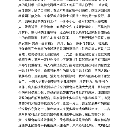
真的是醫學上的無解之題嗎？喔不！答案正握在你手中。 筆者是
位牙醫師，除了口腔癌，在原本所受的醫學訓練裡，癌症與我的業
務範圍並無交集，有幸受教於陳博士並開啟了我的另一個視野。原
來，我每日從事的牙科工作，一個不小心，便可能從救人變成害
人，汞齊補牙、根管治療、齒槽骨空穴（拔牙後遺症）、不當的假
牙材料、氟化物的使用等等，這些每日習以為常的治療對身體所產
生的負面影響，都可在本書找到答案。 ─—巨樺牙醫診所院長，蔡
鎮安醫師 要讓一位有補牙、鑲牙、植牙、做假牙的病人，徹底執
行並達到完全無毒的身體狀態是困難重重的；對癌症病人更是尤其
困難，在患者極度低潮的情緒下，光是一個重金屬螯合治療就需要
解釋半天，還不一定能夠接受，何況還得對其解釋治療所有問題牙
與毒牙的重要性。病人有辦法接受牙齒可能就是自己得癌的原因之
一嗎？能夠接受、負擔可能產生的龐大費用嗎？然而，當病人因此
戰勝癌症，生氣盎然、活力充沛的回診時，我所有的擔心當下都消
失了。 一個人走整合醫學絕對是孤掌難鳴，群策群力、醫牙同心
合作，病人的接受度與成功治療的機會自然能大大提升，目前的整
合病例雖仍屬少數，但好的開始帶來了許多歡喜與感恩。謝謝龍霖
牙醫師無私的互相配合，願在陳博士多年的努力推廣教學下，有更
多醫師與牙醫師搭檔通力合作，走出一片天，甚至變成基本的癌症
治療操作守則之一，讓癌症病人有更多機會成功戰勝癌症。 ─—吉
康耳鼻喉科診所暨自然醫學健康照護中心院長，羅仕寬醫師 其
實，有機會能寫這段推薦文，受惠最多者還是我自己，我在粗略讀
過陳博士的部分手稿後感到大開眼界，原來癌症的原因、成功的治