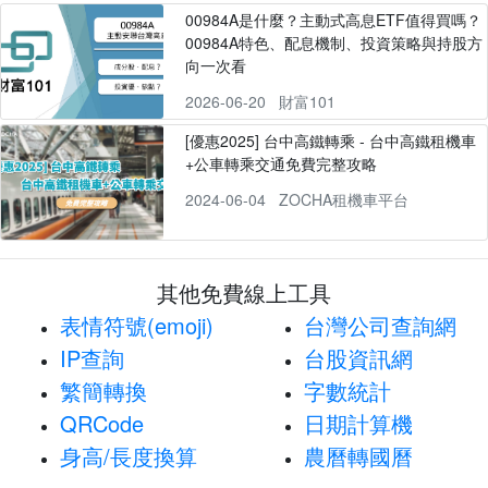
00984A是什麼？主動式高息ETF值得買嗎？
00984A特色、配息機制、投資策略與持股方
向一次看
2026-06-20
財富101
[優惠2025] 台中高鐵轉乘 - 台中高鐵租機車
+公車轉乘交通免費完整攻略
2024-06-04
ZOCHA租機車平台
其他免費線上工具
表情符號(emoji)
台灣公司查詢網
IP查詢
台股資訊網
繁簡轉換
字數統計
QRCode
日期計算機
身高/長度換算
農曆轉國曆