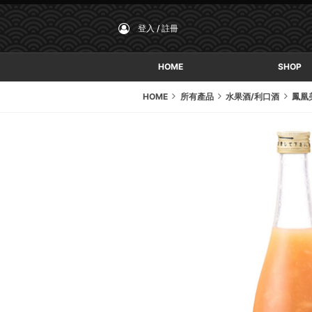
登入 / 註冊
HOME
SHOP
HOME
所有產品
水果酒/利口酒
鳳凰