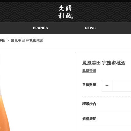
BRANDS
NEWS
美田
鳳凰美田 完熟蜜桃酒
鳳凰美田 完熟蜜桃酒
鳳凰美田
選擇數量
精米步合
酒精濃度