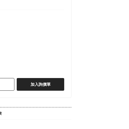
加入詢價單
費