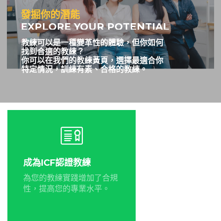
發掘你的潛能
成為ＩＣＦ教練
EXPLORE YOUR POTENTIAL
國際教練聯盟 (ICF) 是全球領先的教練和教練組織。
AND LEARN FROM EXPERTS
ICF 持續為教練從業人員提供全球認可度最高的獨立
教練可以是一種變革性的體驗，但你如何
認證計劃。通過ICF獲得證書意味著教練致力於誠
信、理解和掌握教練技能，以及對客戶的奉獻精神。
找到合適的教練？
你可以在我們的教練黃頁，選擇最適合你
特定情況，訓練有素、合格的教練。
成為ICF認證教練
為您的教練實踐增加了合規
性，提高您的專業水平。