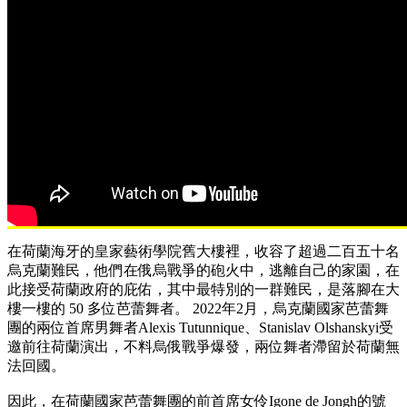
在荷蘭海牙的皇家藝術學院舊大樓裡，收容了超過二百五十名
烏克蘭難民，他們在俄烏戰爭的砲火中，逃離自己的家園，在
此接受荷蘭政府的庇佑，其中最特別的一群難民，是落腳在大
樓一樓的 50 多位芭蕾舞者。
2022年2月，烏克蘭國家芭蕾舞
團的兩位首席男舞者Alexis Tutunnique、Stanislav Olshanskyi受
邀前往荷蘭演出，不料烏俄戰爭爆發，兩位舞者滯留於荷蘭無
法回國。
因此，在荷蘭國家芭蕾舞團的前首席女伶Igone de Jongh的號