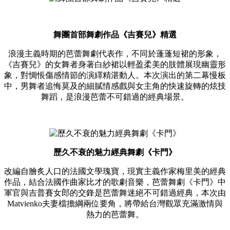
舞團首部舞劇作品《吉賽兒》精選
浪漫主義時期的芭蕾舞劇代表作，不同於蓬蓬短裙的形象，
《吉賽兒》的女舞者身著白紗裙以輕盈柔美的肢體展現幽靈形
象，對惆悵傷感情節的演繹精湛動人。本次演出的第二幕慢板
中，男舞者追悔莫及的細膩情感戲與女主角的快速旋轉的炫技
舞蹈，是浪漫芭蕾不可錯過的經典場景。
歷久不衰的魅力經典舞劇《卡門》
改編自膾炙人口的法國文學瑰寶，現實主義作家梅里美的經典
作品，結合法國作曲家比才的歌劇音樂，芭蕾舞劇《卡門》中
軍官與吉普賽女郎的交鋒是芭蕾舞迷絕不可錯過經典，本次由
Matvienko夫妻檔擔綱兩位要角，將帶給台灣觀眾充滿激情與
熱力的芭蕾舞。