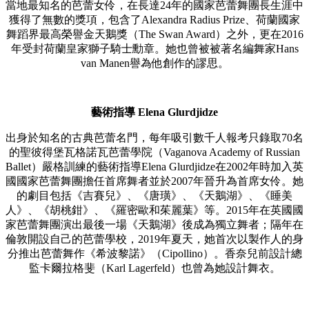
當地最知名的芭蕾女伶，在長達24年的國家芭蕾舞團長生涯中
獲得了無數的獎項，包含了Alexandra Radius Prize、荷蘭國家
舞蹈界最高榮譽金天鵝獎（The Swan Award）之外，更在2016
年受封荷蘭皇家獅子騎士勳章。她也曾被被著名編舞家Hans
van Manen譽為他創作的謬思。
藝術指導 Elena Glurdjidze
出身於知名的古典芭蕾名門，每年吸引數千人報考只錄取70名
的聖彼得堡瓦格諾瓦芭蕾學院（Vaganova Academy of Russian
Ballet）嚴格訓練的藝術指導Elena Glurdjidze在2002年時加入英
國國家芭蕾舞團擔任首席舞者並於2007年晉升為首席女伶。她
的劇目包括《吉賽兒》、《唐璜》、《天鵝湖》、《睡美
人》、《胡桃鉗》、《羅密歐和茱麗葉》等。2015年在英國國
家芭蕾舞團演出最後一場《天鵝湖》後成為獨立舞者；隔年在
倫敦開設自己的芭蕾學校，2019年夏天，她首次以製作人的身
分推出芭蕾舞作《希波黎諾》（Cipollino）。香奈兒前設計總
監卡爾拉格斐（Karl Lagerfeld）也曾為她設計舞衣。