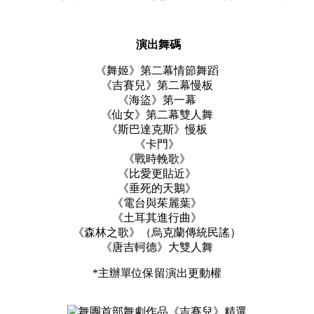
演出舞碼
《舞姬》第二幕情節舞蹈
《吉賽兒》第二幕慢板
《海盜》第一幕
《仙女》第二幕雙人舞
《斯巴達克斯》慢板
《卡門》
《戰時輓歌》
《比愛更貼近》
《垂死的天鵝》
《電台與茱麗葉》
《土耳其進行曲》
《森林之歌》
（烏克蘭傳統民謠）
《唐吉軻德》大雙人舞
*主辦單位保留演出更動權