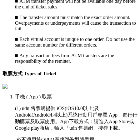
■ ATM transfer payment will not be available one day before
the end of ticket sales
■
The transfer amount must match the exact order amount.
Overpayments or underpayments will cause the transaction to
fail.
■
Each virtual account is unique to one order. Do not use the
same account number for different orders.
■
Any transaction fees from ATM transfers are the
responsibility of the remitter.
取票方式 Types of Ticket
手機 ( App ) 取票
(1) udn 售票網提供 iOS(iOS10.0以上)及
Android(Android4.4以上)系統行動用戶專屬 App，進行行
動購票及取票使用。App下載方式：請進入App Store或
Google play商店，輸入「udn 售票網」搜尋下載。
※不適用於OPPO廠牌部份型號手機。