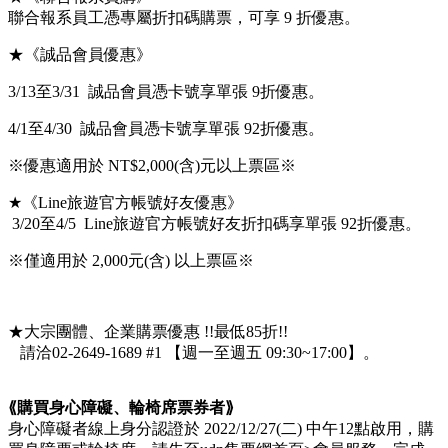
聯合報系員工憑專屬折扣碼購票，可享 9 折優惠。
★《誠品會員優惠》
3/13至3/31 誠品會員憑卡號享單張 9折優惠
。
4/1至4/30 誠品會員憑卡號享單張 92折優惠
。
※優惠適用於 NT$2,000(含)元以上票區※
★《Line旅遊官方帳號好友優惠》
3/20至4/5 Line旅遊官方帳號好友折扣碼享單張 92折優惠
。
※
僅適用於 2,000元(含) 以上票區
※
★大宗團體、企業購票優惠 !!最低85折!!
請洽02-2649-1689 #1 【週一至週五 09:30~17:00】。
⟪購買身心障礙、輪椅席票券者⟫
身心障礙者線上身分認證於 2022/12/27(二) 中午12點啟用，
購