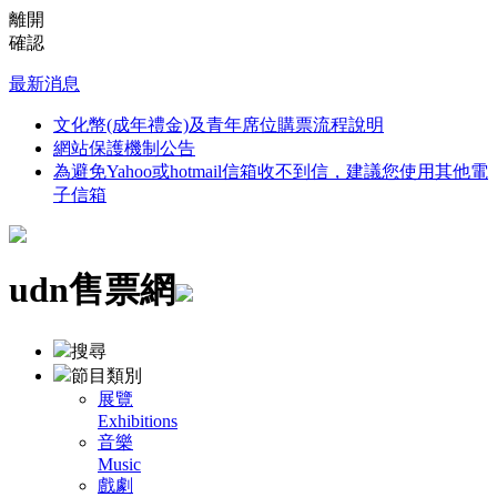
離開
確認
最新消息
文化幣(成年禮金)及青年席位購票流程說明
網站保護機制公告
為避免Yahoo或hotmail信箱收不到信，建議您使用其他電
子信箱
udn售票網
搜尋
節目類別
展覽
Exhibitions
音樂
Music
戲劇