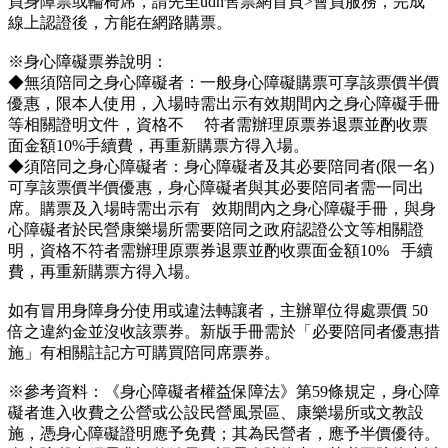
買身障票或輪椅席，請先至udn售票網首頁>會員服務，完成
線上認證後，方能在網路購票。
※身心障礙票券說明：
◆無須陪同之身心障礙者：一般身心障礙購票可享該票價半價
優惠，限本人使用，入場時需出示有效期間內之身心障礙手冊
等相關證明文件，資格不
符者需辦理原票券退票並酌收票
面金額10%手續費，再重新購票方得入場。
◆須陪同之身心障礙者：身心障礙者及其必要陪同者(限一名)
可享該票價半價優惠，身心障礙者與其必要陪同者需一同出
席。購票及入場時需出示有
效期間內之身心障礙手冊，與身
心障礙者於民營康樂場所需要陪同之政府認證公文等相關證
明，資格不符者需辦理原票券退票並酌收票面金額10%
手續
費，再重新購票方得入場。
如有冒用身障身分使用或違法轉讓者，主辦單位得處票價 50
倍之違約金並沒收該票券。新版手冊需於「必要陪同者優惠措
施」有相關註記方可購買陪同席票券。
※參考資料：
《身心障礙者權益保障法》第59條規定，身心障
礙者進入收費之公營或公設民營風景區、康樂場所或文教設
施，憑身心障礙證明應予免費；其為民營者，應予半價優待。