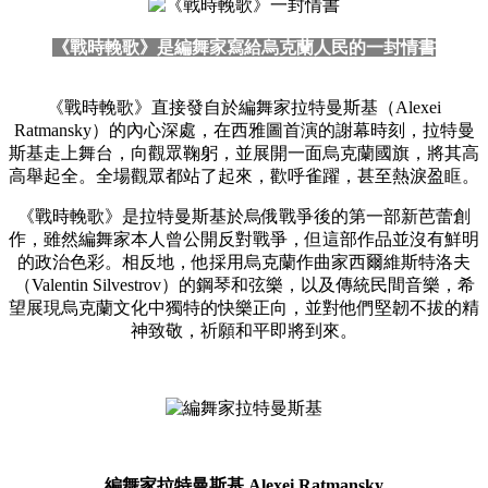
《戰時輓歌》是編舞家寫給烏克蘭人民的一封情書
《戰時輓歌》直接發自於編舞家拉特曼斯基（Alexei
Ratmansky）的內心深處，在西雅圖首演的謝幕時刻，拉特曼
斯基走上舞台，向觀眾鞠躬，並展開一面烏克蘭國旗，將其高
高舉起全。全場觀眾都站了起來，歡呼雀躍，甚至熱淚盈眶。
《戰時輓歌》是拉特曼斯基於烏俄戰爭後的第一部新芭蕾創
作，雖然編舞家本人曾公開反對戰爭，但這部作品並沒有鮮明
的政治色彩。相反地，他採用烏克蘭作曲家西爾維斯特洛夫
（Valentin Silvestrov）的鋼琴和弦樂，以及傳統民間音樂，希
望展現烏克蘭文化中獨特的快樂正向，並對他們堅韌不拔的精
神致敬，祈願和平即將到來。
編舞家拉特曼斯基 Alexei Ratmansky