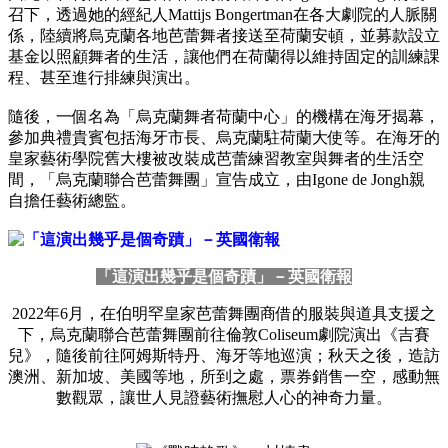
召下，透過她的經紀人Mattijs Bongertman在各大劇院的人脈關
係，陸續將烏克蘭各地芭蕾舞者接送至荷蘭安頓，並募款設立
基金以照顧舞者的生活，讓他們在荷蘭得以維持固定的訓練課
程、甚至進行排練與演出。
隨後，一個名為「烏克蘭舞者荷蘭中心」的機構在海牙揭幕，
參加典禮貴賓包括海牙市長、烏克蘭駐荷蘭大使等。在海牙的
皇家藝術學院舊大樓被改裝成芭蕾練習教室與舞者的生活空
間，「烏克蘭聯合芭蕾舞團」宣告成立，由Igone de Jongh親
自擔任藝術總監。
「這演出幾乎是個奇蹟」－英國衛報
2022年6月，在伯明罕皇家芭蕾舞團商借的服裝與道具支援之
下，烏克蘭聯合芭蕾舞團前往倫敦Coliseum劇院演出《吉賽
兒》，隨後前往阿姆斯特丹、海牙等地巡演；秋天之後，造訪
澳洲、新加坡、美國等地，所到之處，票券銷售一空，感動無
數觀眾，讓世人見證藝術撫慰人心的神奇力量。