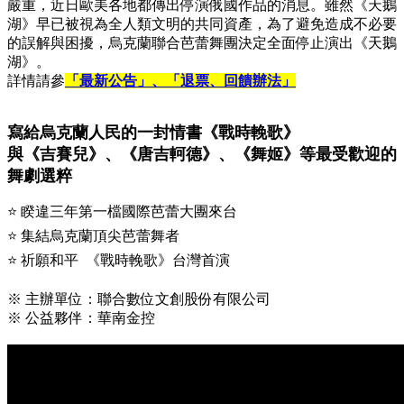
嚴重，近日歐美各地都傳出停演俄國作品的消息。雖然《天鵝
湖》早已被視為全人類文明的共同資產，為了避免造成不必要
的誤解與困擾，烏克蘭聯合芭蕾舞團決定全面停止演出《天鵝
湖》。
詳情請參
「最新公告」、「退票、回饋辦法」
寫給烏克蘭人民的一封情書《戰時輓歌》
與《吉賽兒》、《唐吉軻德》、《舞姬》等最受歡迎的
舞劇選粹
⭐ 睽違三年第一檔國際芭蕾大團來台
⭐ 集結烏克蘭頂尖芭蕾舞者
⭐ 祈願和平 《戰時輓歌》台灣首演
※ 主辦單位：聯合數位文創股份有限公司
※ 公益夥伴：華南金控