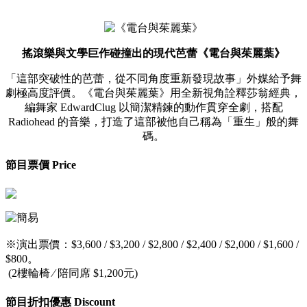
搖滾樂與文學巨作碰撞出的現代芭蕾《電台與茱麗葉》
「這部突破性的芭蕾，從不同角度重新發現故事」外媒給予舞
劇極高度評價。《電台與茱麗葉》用全新視角詮釋莎翁經典，
編舞家 EdwardClug 以簡潔精鍊的動作貫穿全劇，搭配
Radiohead 的音樂，打造了這部被他自己稱為「重生」般的舞
碼。
節目票價 Price
※演出票價：$3,600 / $3,200 / $2,800 / $2,400 / $2,000 / $1,600 /
$800。
(2樓輪椅 ∕ 陪同席 $1,200元)
節目折扣優惠 Discount