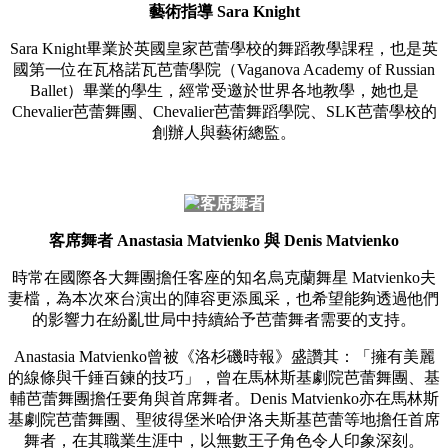
藝術指導 Sara Knight
Sara Knight畢業於英國皇家芭蕾學校的舞蹈教學課程，也是英
國第一位在瓦格諾瓦芭蕾學院（Vaganova Academy of Russian
Ballet）畢業的學生，經常受邀於世界各地教學，她也是
Chevalier芭蕾舞團、Chevalier芭蕾舞蹈學院、SLK芭蕾學校的
創辦人與藝術總監。
客席舞者 Anastasia Matvienko 與 Denis Matvienko
時常在國際各大舞團擔任客座的知名烏克蘭舞星 Matvienko夫
妻檔，為本次來台演出的陣容更添風采，也希望能夠透過他們
的影響力在紛亂世局中持續給予芭蕾舞者需要的支持。
Anastasia Matvienko曾被《洛杉磯時報》盛讚其：「擁有美麗
的線條與千錘百鍊的技巧」，曾在馬林斯基劇院芭蕾舞團、基
輔芭蕾舞團擔任要角與首席舞者。Denis Matvienko亦在馬林斯
基劇院芭蕾舞團、聖彼得堡米哈伊洛夫斯基芭蕾等地擔任首席
舞者，在其職業生涯中，以無數王子角色令人印象深刻。