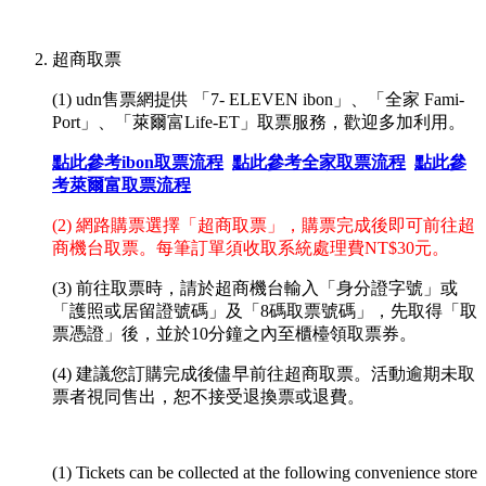
超商取票
(1) udn售票網提供 「7- ELEVEN ibon」、「全家 Fami-
Port」、「萊爾富Life-ET」取票服務，歡迎多加利用。
點此參考ibon取票流程
點此參考全家取票流程
點此參
考萊爾富取票流程
(2) 網路購票選擇「超商取票」，購票完成後即可前往超
商機台取票。每筆訂單須收取系統處理費NT$30元。
(3) 前往取票時，請於超商機台輸入
「
身分證字號
」或
「護照或居留證號碼」
及
「
8碼取票號碼
」
，先取得「取
票憑證」後，並於10分鐘之內至櫃檯領取票券。
(4) 建議您訂購完成後儘早前往超商取票。活動逾期未取
票者視同售出，恕不接受退換票或退費。
(1) Tickets can be collected at the following convenience store