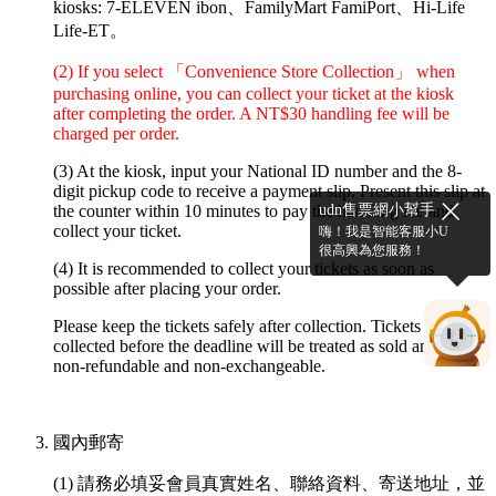
kiosks: 7-ELEVEN ibon、FamilyMart FamiPort、Hi-Life
Life-ET。
(2) If you select 「Convenience Store Collection」 when
purchasing online, you can collect your ticket at the kiosk
after completing the order. A NT$30 handling fee will be
charged per order.
(3) At the kiosk, input your National ID number and the 8-
digit pickup code to receive a payment slip. Present this slip at
udn售票網小幫手
the counter within 10 minutes to pay the handling fee and
collect your ticket.
嗨！我是智能客服小U
很高興為您服務！
(4) It is recommended to collect your tickets as soon as
possible after placing your order.
Please keep the tickets safely after collection. Tickets not
collected before the deadline will be treated as sold and are
non-refundable and non-exchangeable.
國內郵寄
(1) 請務必填妥會員真實姓名、聯絡資料、寄送地址，並