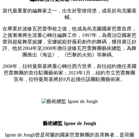
當代最重要的編舞家之一，出生於聖彼得堡，成長於烏克蘭基
輔。
在畢業於波修瓦芭蕾學校之後，他成為烏克蘭國家芭蕾首席，
之後漸漸將生涯重心轉往編舞工作，1997年，為喬治亞國家芭
蕾與超級舞星妮娜．安娜妮婭舒薇莉創作的舞碼，獲得廣泛好
評。他於2004年至2008年擔任波修瓦芭蕾舞團藝術總監，為舞
團推出《海盜》、《巴黎的火焰》等舞碼。
2008年，拉特曼斯基將重心轉往西方世界，前往紐約擔任美國
芭蕾舞團的首任駐團藝術家；2023年1月，紐約市立芭蕾舞團
宣布，拉特曼斯基將於8月起擔任該團駐團藝術家。
藝術總監 Igone de Jongh
Igone de Jongh曾是荷蘭的國家芭蕾舞團的首席舞者，是荷蘭