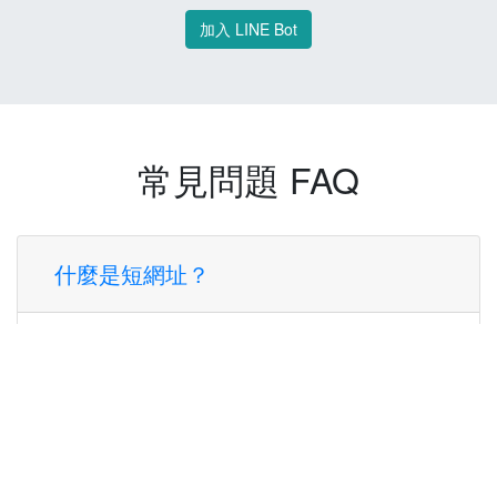
加入 LINE Bot
常見問題 FAQ
什麼是短網址？
短網址是一種將長網址轉換成簡短網址的服
務，讓您可以更方便地分享連結。
使用短網址有什麼好處？