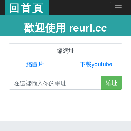
回首頁
歡迎使用 reurl.cc
縮網址
縮圖片
下載youtube
縮址