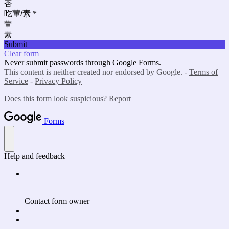
否
吃葷/素
*
葷
素
Submit
Clear form
Never submit passwords through Google Forms.
This content is neither created nor endorsed by Google. -
Terms of
Service
-
Privacy Policy
Does this form look suspicious?
Report
Forms
Help and feedback
Contact form owner