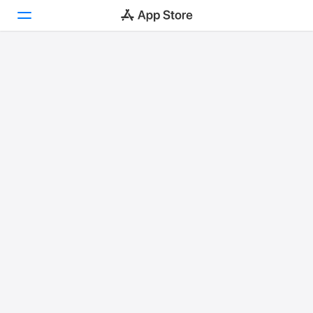
Today
遊戲
App
Arcade
搜尋
平台
iPhone
iPad
Mac
Vision