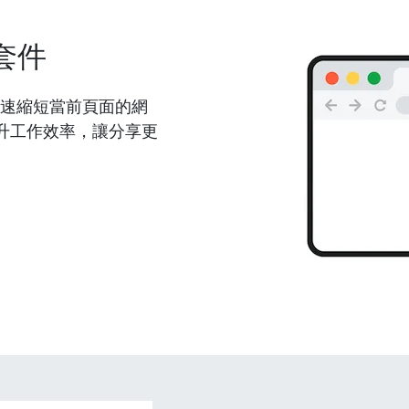
套件
能夠快速縮短當前頁面的網
升工作效率，讓分享更