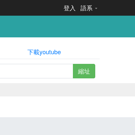
登入
語系
下載youtube
縮址