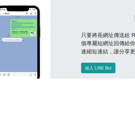
只要將長網址傳送給 Reu
個專屬短網址回傳給你
速縮短連結，讓分享
加入 LINE Bot
常見問題 FAQ