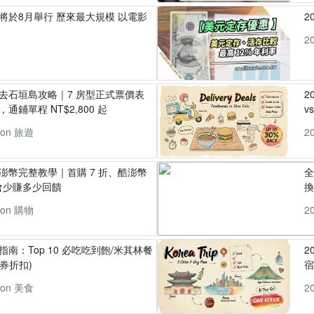
」將於8月舉行 歷來最大規模 以電影
2
2
丸去石垣島攻略｜7 房型正式票價表
2
通鋪單程 NT$2,800 起
v
pon 旅遊
2
酷澎幣完整教學｜首購 7 折、酷澎幣
全
會少賺多少回饋
換
pon 購物
2
指南：Top 10 必吃吃到飽/米其林餐
2
券折扣)
pon 美食
2