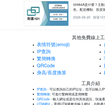
00984A是什麼？主動
色、配息機制、投資
2026-06-20
財富10
其他免費線上工
表情符號(emoji)
IP查詢
繁簡轉換
QRCode
身高/長度換算
工具介紹
IP查詢
- 可以查詢自己的IP位址，也可以輸入I
繁簡轉換
: 可進行繁轉簡或是簡轉繁
QRCode
- 輸入網址或是任何其他資訊，快速產
UTM網址
- 選擇UTM參數並輸入網址，自動產