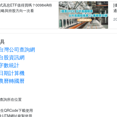
式高息ETF值得買嗎？00984A特
[
策略與持股方向一次看
1
2
具
台灣公司查詢網
台股資訊網
字數統計
日期計算機
農曆轉國曆
P查詢所在位置
生QRCode下載使用
生UTM網址複製使用