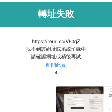
轉址失敗
https://reurl.cc/V60qZ
找不到該網址或系統忙碌中
請確認網址或稍後再試
離開此頁
3
【
號
I
2