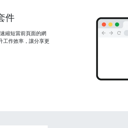
套件
能夠快速縮短當前頁面的網
升工作效率，讓分享更