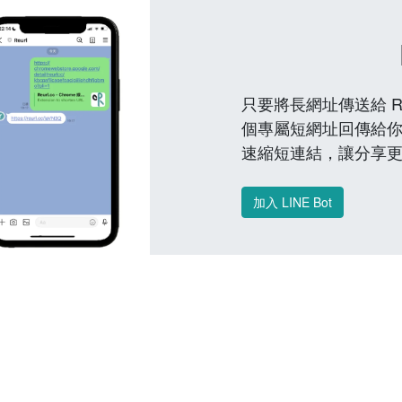
只要將長網址傳送給 Reu
個專屬短網址回傳給你
速縮短連結，讓分享
加入 LINE Bot
常見問題 FAQ