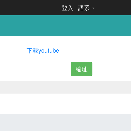
登入
語系
下載youtube
縮址