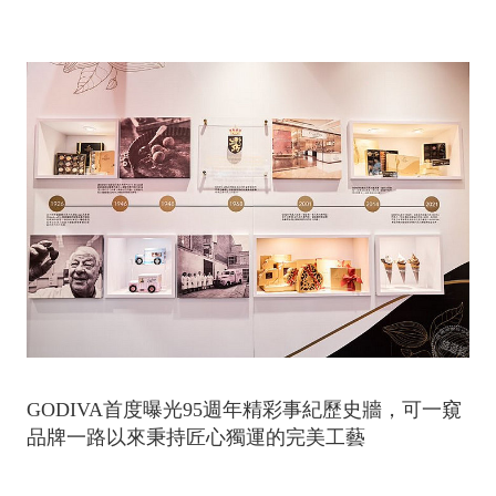
GODIVA首度曝光95週年精彩事紀歷史牆，可一窺
品牌一路以來秉持匠心獨運的完美工藝