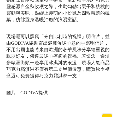
獨家販賣兩款限量秋季禮盒，全新秋季系列巧克力
靈感源自金秋收穫之際，生動勾勒出栗子和核桃的
靈動與美味，點綴上趣萌的小松鼠及四散飄落的楓
葉，彷彿置身溫暖治癒的浪漫童話。
現場還可以撰寫「來自比利時的祝福」明信片，並
由GODIVA協助寄出滿載溫暖心意的手寫明信片，
不用出國也能將來自歐洲的奢華風味分享給重視的
親朋好友，傳達最暖心療癒的祝褔。若懷念一邊漫
步歐洲街頭一邊享用冰淇淋的浪漫，現場人氣商品
巧克力霜淇淋不僅有第二支半價優惠，購買秋季禮
盒還可免費獲得巧克力霜淇淋一支！
圖片：GODIVA提供