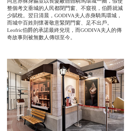
同意赤裸身軀並以長髮蔽體體騎馬環城一圈，假使
整個考文垂城的人民都閉門窗、不窺視，伯爵就減
少賦稅。翌日清晨，GODIVA夫人赤身騎馬環城，
而城中百姓則懷著敬意緊閉門窗、足不出戶。
Leofric伯爵的承諾最終兌現，而GODIVA夫人的傳
奇故事則被無數人傳頌至今。