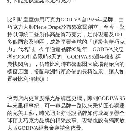
打卡能兌換聖誕限定巧克力！
比利時皇室御用巧克力GODIVA自1926年品牌，由
巧克力大師Pierre Draps於布魯塞爾創立，至今，堅
持以傳統工藝製作高品質巧克力，足跡現遍及100
多個國家及地區，成為享譽全球的「頂級奢華巧克
力」代名詞。今年適逢品牌95週年，GODIVA於忠
孝SOGO打造限時8天的「GODIVA 95週年復刻經
典快閃店」，仿造比利時布魯塞爾大廣場創始店的
櫥窗店面，搭配歐洲街頭必備的長椅造景，讓人如
置身比利時街頭！
快閃店內更首度曝光品牌歷史牆，陳列GODIVA 95
年來里程事紀，可一窺品牌一路以來秉持匠心獨運
的完美工藝，時光迴廊亦述說品牌如何成為享譽全
球頂尖巧克力品牌的精采故事。現場也設有獨家放
大版GODIVA經典金裝禮盒佈景。