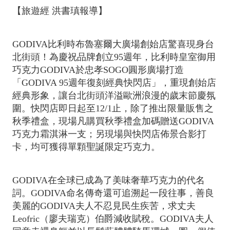
【旅遊經 洪書瑱報導】
GODIVA比利時布魯塞爾大廣場創始店驚喜現身台
北街頭！為慶祝品牌創立95週年，比利時皇室御用
巧克力GODIVA於忠孝SOGO圓形廣場打造
「GODIVA 95週年復刻經典快閃店」，重現創始店
經典形象，讓台北街頭洋溢歐洲浪漫的歲末節慶氛
圍。快閃店即日起至12/1止，除了推出限量販售之
秋季禮盒，現場凡購買秋季禮盒加碼贈送GODIVA
巧克力霜淇淋一支；另現場與快閃店佈景合影打
卡，均可獲得單顆聖誕限定巧克力。
GODIVA在全球已成為了美味奢華巧克力的代名
詞。GODIVA命名傳奇還可追溯起一段往事，善良
美麗的GODIVA夫人不忍見民生疾苦，求丈夫
Leofric（廖夫瑞克）伯爵減收賦稅。GODIVA夫人