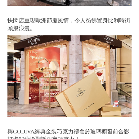
快閃店重現歐洲節慶風情，令人彷彿置身比利時街
頭般浪漫。
與GODIVA經典金裝巧克力禮盒於玻璃櫥窗前合影