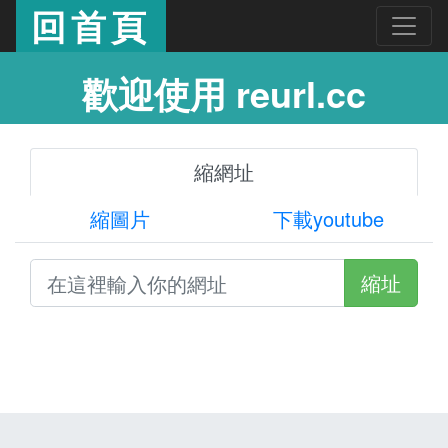
回首頁
歡迎使用 reurl.cc
縮網址
縮圖片
下載youtube
縮址