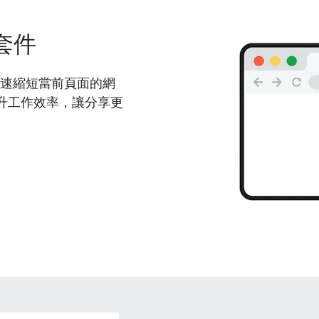
套件
能夠快速縮短當前頁面的網
升工作效率，讓分享更