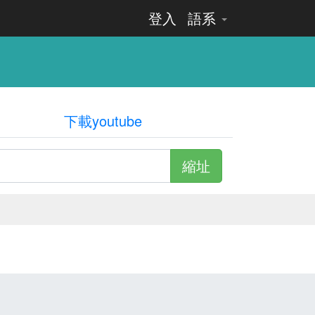
登入
語系
下載youtube
縮址