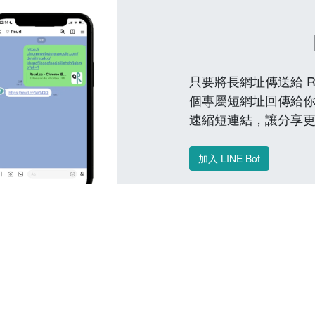
只要將長網址傳送給 Reu
個專屬短網址回傳給你
速縮短連結，讓分享
加入 LINE Bot
常見問題 FAQ