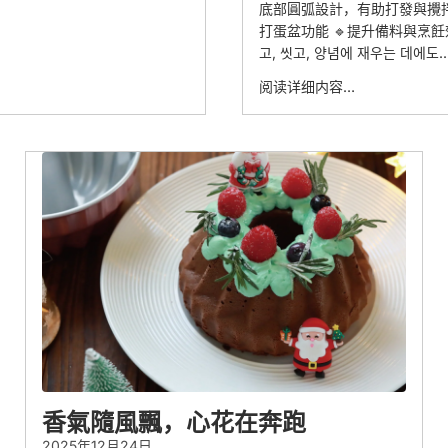
底部圓弧設計，有助打發與攪拌時
打蛋盆功能 🔹提升備料與烹飪效
고, 씻고, 양념에 재우는 데에도..
阅读详细内容…
香氣隨風飄，心花在奔跑
2025年12月24日