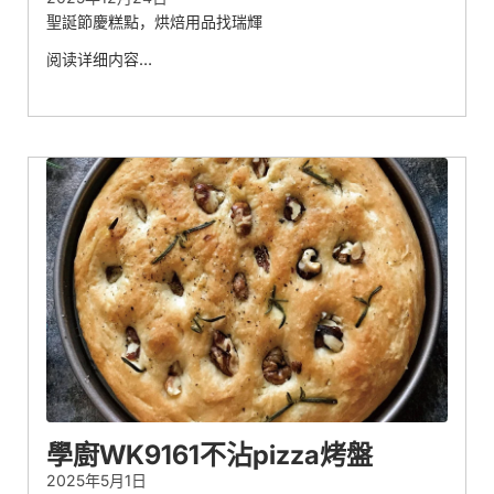
聖誕節慶糕點，烘焙用品找瑞輝
阅读详细内容…
學廚WK9161不沾pizza烤盤
2025年5月1日