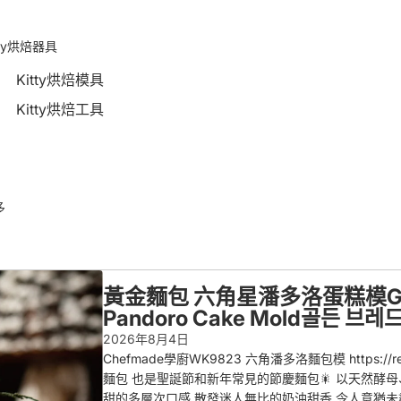
tty烘焙器具
Kitty烘焙模具
Kitty烘焙工具
多
黃金麵包 六角星潘多洛蛋糕模Golden 
Pandoro Cake Mold골든 브
2026年8月4日
Chefmade學廚WK9823 六角潘多洛麵包模 https:/
麵包 也是聖誕節和新年常見的節慶麵包🎇 以天然酵母
甜的多層次口感 散發迷人無比的奶油甜香 令人意猶未盡回味無窮💕 