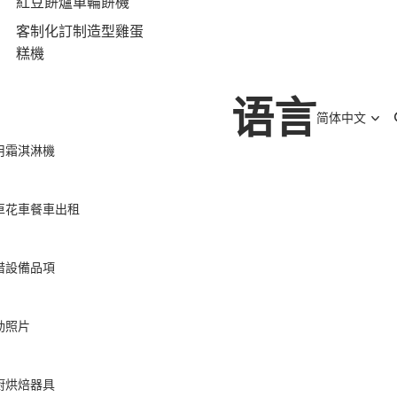
紅豆餅爐車輪餅機
客制化訂制造型雞蛋
糕機
语言
用霜淇淋機
車花車餐車出租
借設備品項
動照片
廚烘焙器具