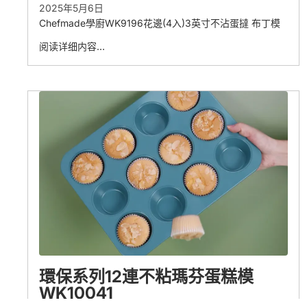
2025年5月6日
Chefmade學廚WK9196花邊(4入)3英寸不沾蛋撻 布丁模
阅读详细内容…
環保系列12連不粘瑪芬蛋糕模
WK10041