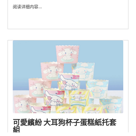
阅读详细内容…
可愛繽紛 大耳狗杯子蛋糕紙托套
組