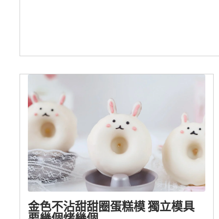
金色不沾甜甜圈蛋糕模 獨立模具
要幾個烤幾個