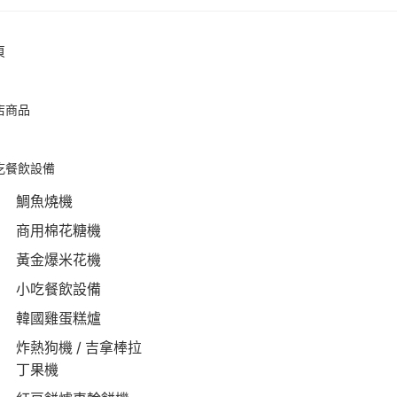
頁
店商品
吃餐飲設備
鯛魚燒機
商用棉花糖機
黃金爆米花機
小吃餐飲設備
韓國雞蛋糕爐
炸熱狗機 / 吉拿棒拉
丁果機