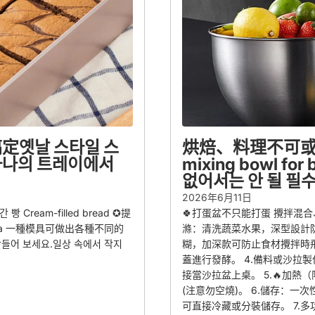
定옛날 스타일 스
烘焙、料理不可或缺的
 하나의 트레이에서
mixing bowl fo
없어서는 안 될 필
2026年6月11日
Cream-filled bread ✪提
🍀打蛋盆不只能打蛋 攪拌混合、
 Pizza 一種模具可做出各種不同的
滌：清洗蔬菜水果，深型設計防
들어 보세요.일상 속에서 작지
糊，加深款可防止食材攪拌時飛
蓋進行發酵。 4.備料或沙拉
接當沙拉盆上桌。 5.🔥加
(注意勿空燒)。 6.儲存：
可直接冷藏或分裝儲存。 7.