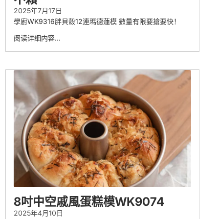
2025年7月17日
學廚WK9316胖貝殼12連瑪德蓮模 數量有限要搶要快！
阅读详细内容…
8吋中空戚風蛋糕模WK9074
2025年4月10日