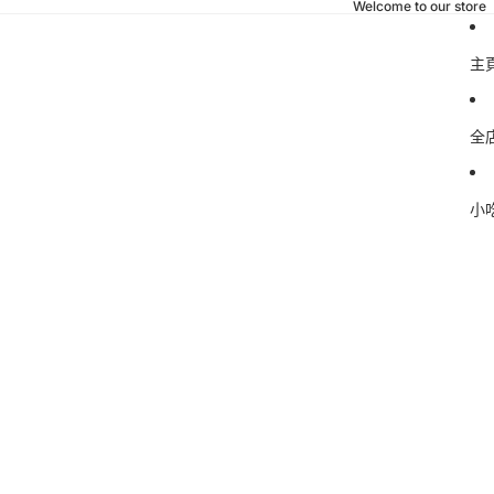
Welcome to our store
主
全
小