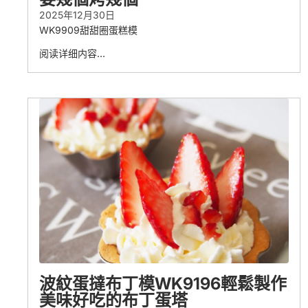
2025年12月30日
WK9909甜甜圈蛋糕模
阅读详细内容…
波紋蛋撻布丁模WK9196輕鬆製作
美味好吃的布丁蛋塔