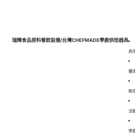
瑞輝食品原料餐飲設備/台灣CHEFMADE學廚烘焙器具
商
攤
租
活
學