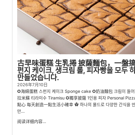
古早味蛋糕 生乳捲 披薩麵包，一盤搞
펀지 케이크, 생크림 롤, 피자빵을 모두
만들었습니다.
2026年7月10日
✪海綿蛋糕 스펀지 케이크 Sponge cake ✪奶油麵包 크림이 들어간 빵 
拉米蘇 티라미수 Tiramisu ✪獨享披薩 1인용 피자 Personal
點心 每天創造一點生活小確幸 ✿ 하나의 몰드로 다양한 간식을 만
만...
阅读详细内容…