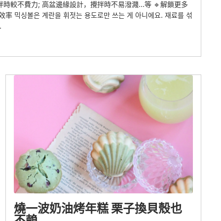
較不費力; 高盆邊緣設計，攪拌時不易潑濺...等 🔹解鎖更多
率 믹싱볼은 계란을 휘젓는 용도로만 쓰는 게 아니에요. 재료를 섞
.
燒一波奶油烤年糕 栗子換貝殼也
不賴