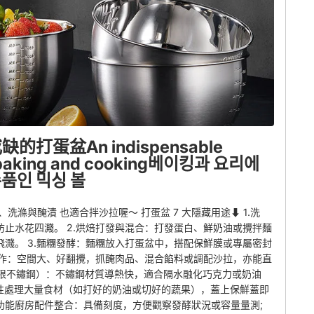
打蛋盆An indispensable
r baking and cooking베이킹과 요리에
수품인 믹싱 볼
洗滌與醃漬 也適合拌沙拉喔～ 打蛋盆 7 大隱藏用途⬇︎ 1.洗
止水花四濺。 2.烘焙打發與混合：打發蛋白、鮮奶油或攪拌麵
濺。 3.麵糰發酵：麵糰放入打蛋盆中，搭配保鮮膜或專屬密封
製作：空間大、好翻攪，抓醃肉品、混合餡料或調配沙拉，亦能直
熱（限不鏽鋼）：不鏽鋼材質導熱快，適合隔水融化巧克力或奶油
一次性處理大量食材（如打好的奶油或切好的蔬果），蓋上保鮮蓋即
多功能廚房配件整合：具備刻度，方便觀察發酵狀況或容量量測;