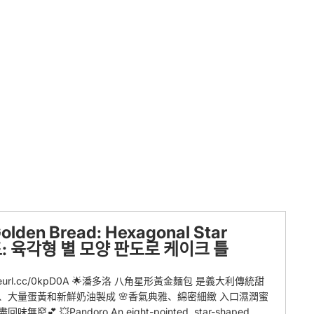
Bread: Hexagonal Star
레드: 육각형 별 모양 판도로 케이크 틀
/reurl.cc/0kpD0A 🌟潘多洛 八角星形黃金麵包 是義大利傳統甜
、大量蛋黃和新鮮奶油製成 🌸香氣典雅、綿密細緻 入口濕潤蜜
Pandoro An eight-pointed, star-shaped