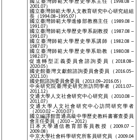
國立臺灣師範大學歷史學系主任（1998.08 –
2001.07）
國立臺灣師範大學人文教育研究中心研究組組
長（1994.08–1995.07）
國立臺灣師範大學進修部教務主任（1989.08 –
1991.07）
國立臺灣師範大學歷史學系副教授（1987.08 –
1991.07）
國立臺灣師範大學歷史學系講師（1982.08 –
1987.07）
國立臺灣師範大學歷史學系助教（1980.08 –
1982.07）
促進轉型正義委員會諮詢委員（2018.08–
2020.05）
國史館臺灣文獻館諮詢委員會委員（2016.05–
2021.10）
國史館諮詢委員會委員（2013.09–2016.05）
中央研究院臺灣史研究所訪問學者（2011.07–
2011.12）
交通大學人文社會研究中心研究員（2010.08 –
2011.07）
交通大學人文社會研究中心訪問研究學者
（2010.02 – 2010.07）
國立編譯館普通高級中學歷史教科書審查委員
會主任委員（2010 – 2012）
日本大學通信教育部客員教授（2009.07 –
2009.08）
中京大學社會科學研究所客員研究員（2009.04