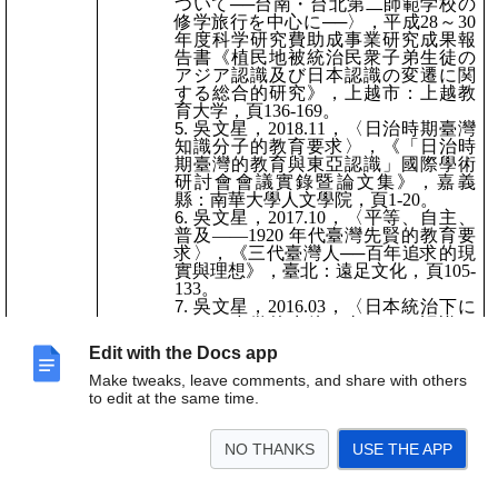
ついて──台南・台北第二師範学校の
修学旅行を中心に──〉，平成28～30
年度科学研究費助成事業研究成果報
告書《植民地被統治民衆子弟生徒の
アジア認識及び日本認識の変遷に関
する総合的研究》，上越市：上越教
育大学，頁136-169。
吳文星，2018.11，〈日治時期臺灣
知識分子的教育要求〉，《「日治時
期臺灣的教育與東亞認識」國際學術
研討會會議實錄暨論文集》，嘉義
縣：南華大學人文學院，頁1-20。
吳文星，2017.10，〈平等、自主、
普及——1920 年代臺灣先賢的教育要
求〉，《三代臺灣人──百年追求的現
實與理想》，臺北：遠足文化，頁105-
133。
吳文星，2016.03，〈日本統治下に
おける中学校生徒の東アジア認識に
ついて－台湾総督府国語学校の修学
Edit with the Docs app
旅行を中心に－〉，平成25～27年度
科学研究費助成事業最終成果報告書
Make tweaks, leave comments, and share with others
《戦前における中等諸学校（師範学
to edit at the same time.
校）生徒のアジア認識に関する総合
的研究》，上越市：上越教育大学，
頁91-118。
NO THANKS
USE THE APP
吳文星，2016.03，〈戦前における
日本中等諸学校の『校友会雑誌』か