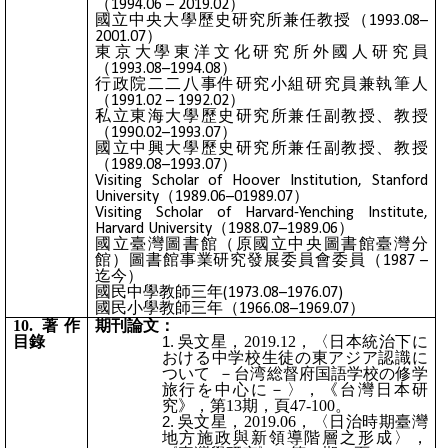
（1994.06 – 2019.02）
國立中央大學歷史研究所兼任教授（1993.08–
2001.07）
東京大學東洋文化研究所外國人研究員
（1993.08–1994.08）
行政院二二八事件研究小組研究員兼執筆人
（1991.02 – 1992.02）
私立東海大學歷史研究所兼任副教授、教授
（1990.02–1993.07）
國立中興大學歷史研究所兼任副教授、教授
（1989.08–1993.07）
Visiting Scholar of Hoover Institution, Stanford
University（1989.06–01989.07）
Visiting Scholar of Harvard-Yenching Institute,
Harvard University（1988.07–1989.06）
國立臺灣圖書館（原國立中央圖書館臺灣分
館）圖書館事業研究發展委員會委員（1987 –
迄今）
國民中學教師三年(1973.08–1976.07)
國民小學教師三年（1966.08–1969.07）
10. 著作
期刊論文：
目錄
吳文星，2019.12，〈日本統治下に
おける中学校生徒の東アジア認識に
ついて －台湾総督府国語学校の修学
旅行を中心に－〉，《台灣日本研
究》，第13期，頁47-100。
吳文星，2019.06，〈日治時期臺灣
地方施政與新領導階層之形成〉，