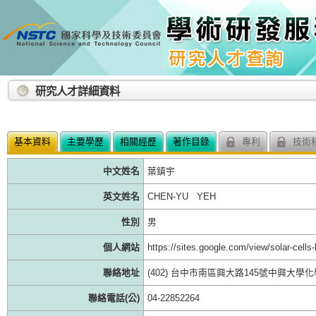
:::
研究人才詳細資料
基本資料
主要學歷
相關經歷
著作目錄
專利
技術
中文姓名
葉鎮宇
英文姓名
CHEN-YU YEH
性別
男
個人網站
https://sites.google.com/view/solar-cell
聯絡地址
(402) 台中市南區興大路145號中興大學
聯絡電話(公)
04-22852264