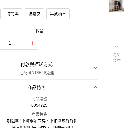
時尚黑
波霧灰
集成柚木
數量
清除
紀錄
付款與運送方式
宅配滿NT$699免運
付款方式
商品特色
信用卡一次付款
商品編號
8954725
信用卡分期付款
商品特色
 期 0 利率 每期
NT$1,605
21家銀行
加粗304不鏽鋼吊衣桿，不怕斷裂好好掛
6 期 0 利率 每期
NT$802
21家銀行
合作金庫商業銀行
第一商業銀行
原木壓製8-9mm夾板，防潮更耐用