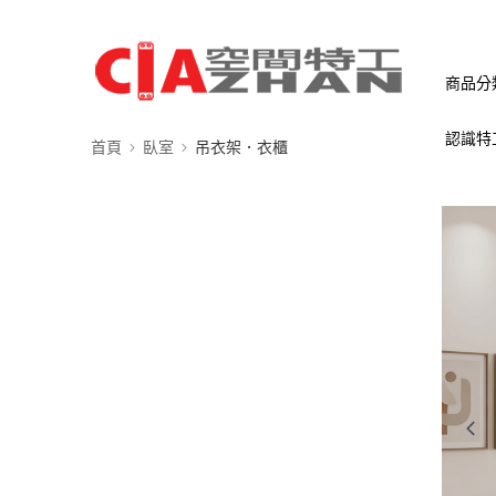
商品分
認識特
首頁
臥室
吊衣架．衣櫃