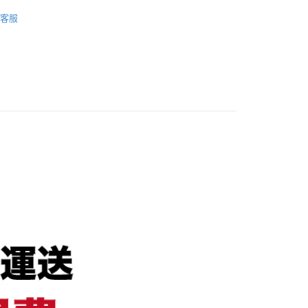
臥室
醒簡訊。
吊衣架．衣櫃
帳方式選擇「AFTEE先享後付」後，將跳轉至「AFTEE先享後
客服
訊連結打開帳單後，可選擇「超商條碼／台灣大直營門市／銀行轉
」結帳頁面，進行簡訊認證並確認金額後，即可完成結帳。
💥新品上市
帳／街口支付／iPASS MONEY」等通路繳費。
２．訂單成立數日內，您將收到繳費通知簡訊。
繳費通知簡訊後14天內，點擊此簡訊中的連結，可透過四大超商
臥室
熱銷臥室商品
【注意事項】
TM／網路銀行／等多元方式進行付款，方視為交易完成。
係由「台灣大哥大股份有限公司」（以下簡稱本公司）所提供，讓
意：結帳手續完成當下不需立刻繳費，但若您需要取消訂單，請聯
🏆熱銷排行
易時，得透過本服務購買商品或服務，並由商店將買賣／分期付
品的店家。未經商家同意取消之訂單仍視為有效，需透過AFTEE
賣價金債權讓與本公司後，依約使用本公司帳單繳交帳款。
先享後付繳納相關費用。
意付款使用「大哥付你分期」之契約關係目的，商店將以您的個人
否成功請以「AFTEE先享後付 」之結帳頁面顯示為準，若有關於
包含姓名、電話或地址）提供予台灣大哥大進項蒐集、處理及利
成功／繳費後需取消欲退款等相關疑問，請聯繫「AFTEE先享後
本公司與您本人進行分期帳單所需資料之確認、核對及更正。
支援中心」
https://netprotections.freshdesk.com/support/home
整用戶服務條款，請詳閱以下連結：
https://oppay.tw/userRule
【注意事項】
由恩沛科技股份有限公司提供之「AFTEE先享後付」服務完成之
依本服務之必要範圍內提供個人資料，並將交易相關給付款項請
求債權轉讓予恩沛科技股份有限公司。
２．關於個人資料處理事宜，請瀏覽以下網址：
https://aftee.tw/terms/#terms3
成年的使用者請事先徵得法定代理人或監護人之同意方可使用
EE先享後付」，若未經同意申辦者引起之損失，本公司不負相關責
任。
「AFTEE先享後付」時，將依據個別帳號之用戶狀況，依本公司
核予不同之上限額度；若仍有額度不足之情形，本公司將視審查
結果請求用戶進行身份認證。
禁一人註冊多個帳號或使用他人資訊註冊。若發現惡意使用之情