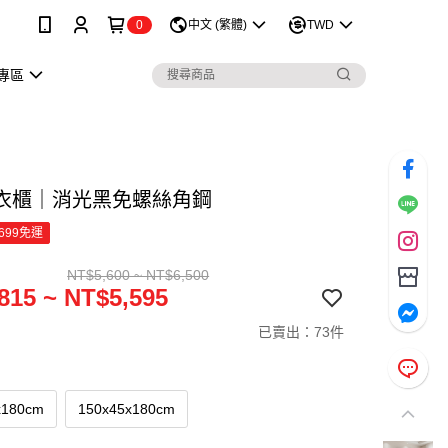
0
中文 (繁體)
TWD
專區
衣櫃｜消光黑免螺絲角鋼
699免運
NT$5,600 ~ NT$6,500
815 ~ NT$5,595
已賣出：73件
x180cm
150x45x180cm