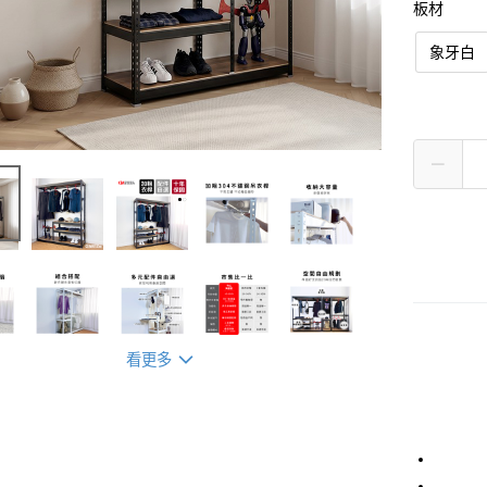
板材
象牙白
看更多
3