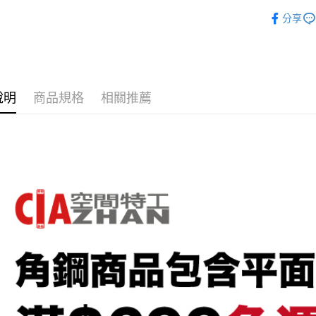
１．於結
分享
2.透過簡
付
３．收到
／A
1.本服務
※ 請注
用戶於交
絡購買商
款買
說明
商品規格
相關推薦
2.基於同
※ 交易是
資料（
是否繳費
用，由
付客戶
3.完
１．透過
交易，需
３．未
「AFT
４．使用
即時審查
５．嚴