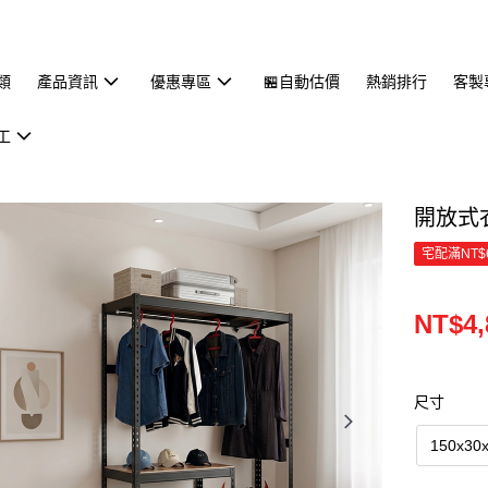
類
產品資訊
優惠專區
🏪自動估價
熱銷排行
客製
工
開放式
宅配滿NT$
NT$4,
尺寸
150x30