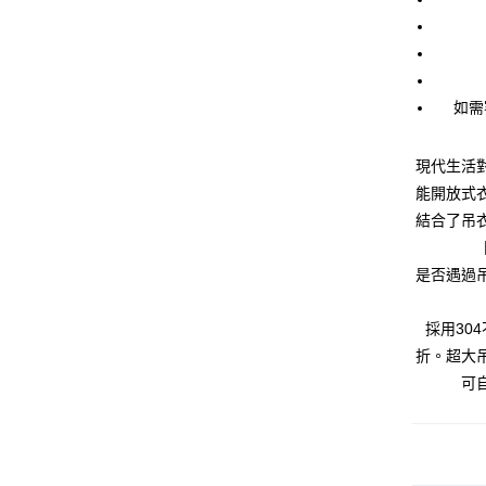
如需
現代生活
能開放式
結合了吊
相關說明
是否遇過
1.本服
2.付款方
相關說明
採用30
流程，驗
折。超大
AFTEE
3.實際
可
4.訂單
消。如遇
宅配/貨
1.分期款