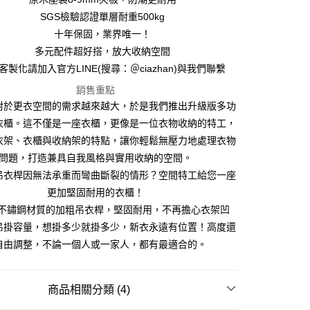
華南商業銀行
彰化商業銀行
SGS檢驗認證單層耐重500kg
合作金庫商業銀行
第一商業銀行
LINE Pay
上海商業儲蓄銀行
台北富邦商業銀行
華南商業銀行
彰化商業銀行
十年保固，業界唯一！
國泰世華商業銀行
兆豐國際商業銀行
上海商業儲蓄銀行
Apple Pay
台北富邦商業銀行
多元配件超好搭，放大收納空間
臺灣中小企業銀行
台中商業銀行
國泰世華商業銀行
兆豐國際商業銀行
客製化請加入官方LINE(搜尋：＠ciazhan)與我們聯繫
匯豐（台灣）商業銀行
華泰商業銀行
悠遊付
臺灣中小企業銀行
台中商業銀行
聯邦商業銀行
遠東國際商業銀行
匯豐（台灣）商業銀行
銷售重點
華泰商業銀行
Google Pay
元大商業銀行
永豐商業銀行
聯邦商業銀行
遠東國際商業銀行
對於更衣空間的需求越來越大，於是我們推出升級版多功
玉山商業銀行
星展（台灣）商業銀行
元大商業銀行
永豐商業銀行
衣櫃。這不僅是一座衣櫃，更像是一位衣物收納的特工，
全盈+PAY
台新國際商業銀行
中國信託商業銀行
玉山商業銀行
星展（台灣）商業銀行
衣架、衣櫃與收納架的特點，讓你輕鬆無壓力地處理衣物
台灣樂天信用卡公司
台新國際商業銀行
中國信託商業銀行
大哥付你分期
問題，打造兼具自我風格與實用收納的空間。
台灣樂天信用卡公司
吊衣桿因無法承重而彎曲斷裂的情形？空間特工給您一座
【大哥付你分期使用說明】
AFTEE先享後付
務由台灣大哥大提供，台灣大哥大用戶可立即使用無須另外申請。
更加堅固耐用的衣櫃！
式選擇「大哥付你分期」，訂單成立後會自動跳轉到大哥付的交易
4不鏽鋼材質的加粗吊衣桿，堅固耐用，不再擔心衣架凹
證手機門號後，選擇欲分期的期數、繳款截止日，確認付款後即
【關於「AFTEE先享後付」】
吊掛容量，想掛多少就掛多少，新衣永遠有位置！高度還
完成交易。
先享後付是「在收到商品之後才付款」的支付方式。 讓您購物簡單
核准額度、可分期數及費用金額請依後續交易確認頁面所載為準。
自由調整，不論一個人或一家人，都有最適合的。
便利好安心！
運送方式
成立30分鐘內，如未前往確認交易或遇審核未通過，訂單將自動取
１．簡單：不需註冊會員、不需綁卡、不需儲值。
「轉專審核」未通過狀況，表示未達大哥付你分期系統評分，恕
２．便利：只要手機號碼，簡訊認證，即可結帳。
運（特殊地區下單前請先確認運費是否需加價）
無法說明評估內容。
３．安心：先確認商品／服務後，再付款。
商品相關分類 (4)
【繳款方式說明】
每筆NT$130，滿NT$699(含以上)免運費
項不併入電信帳單，「大哥付你分期」於每月結算日後寄送繳費提
【「AFTEE先享後付」結帳流程】