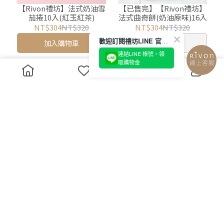
【Rivon禮坊】法式奶油雪
【已售完】【Rivon禮坊】
茄捲10入(紅玉紅茶)
法式曲奇餅(奶油原味)16入
NT$304
NT$320
NT$304
NT$320
歡迎訂閱禮坊LINE 官方帳號
加入購物車
已售完
連結LINE 帳號，領
取購物金
【Rivon禮坊】法式曲奇餅
【Rivon禮坊】法式曲奇餅
(奶油原味)27入
(阿薩姆厚奶)27入
NT$475
NT$500
NT$475
NT$500
加入購物車
加入購物車