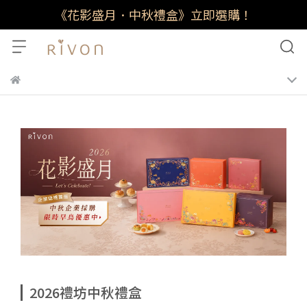
《花影盛月．中秋禮盒》立即選購！
2026禮坊中秋禮盒