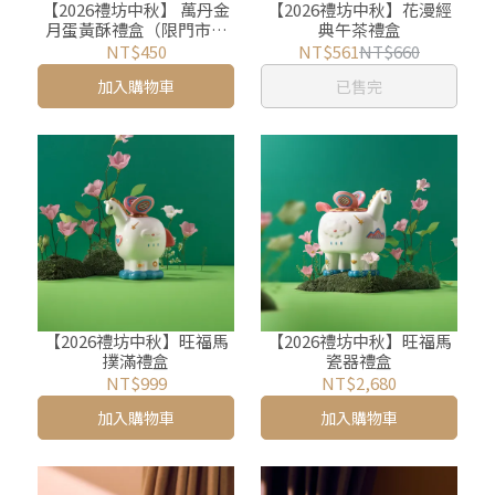
【2026禮坊中秋】 萬丹金
【2026禮坊中秋】花漫經
月蛋黃酥禮盒（限門市自
典午茶禮盒
取）
NT$450
NT$561
NT$660
加入購物車
已售完
【2026禮坊中秋】旺福馬
【2026禮坊中秋】旺福馬
撲滿禮盒
瓷器禮盒
NT$999
NT$2,680
加入購物車
加入購物車