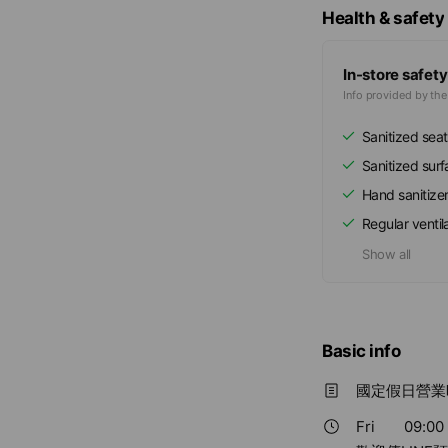
Health & safety
In-store safety
Info provided by th
Sanitized seat
Sanitized sur
Hand sanitize
Regular ventil
Show all
Basic info
國定假日營業
Fri
09:00 