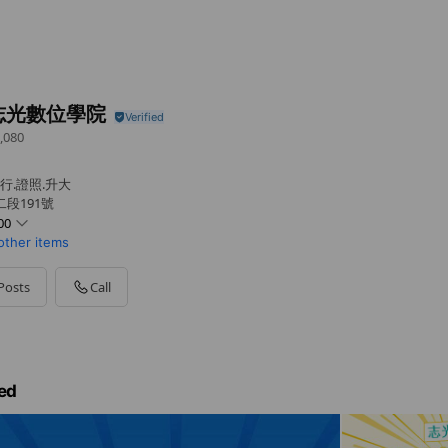
志光數位學院
,080
行.證照.升大
段191號
00
other items
Posts
Call
導師專人規劃服務、報名課程享專案優惠
ed