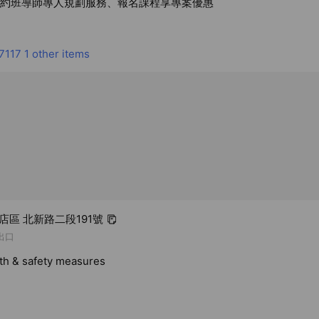
E預約班導師專人規劃服務、報名課程享專案優惠
7
7117
1 other items
新店區 北新路二段191號
出口
lth & safety measures