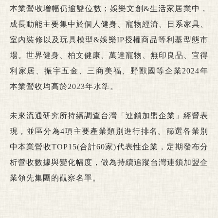
本業營收增幅仍逾雙位數；娛樂文創&生活家居業中，
成長動能主要集中於個人健身、寵物經濟、日系家具、
室內裝修以及玩具模型&娛樂IP授權商品等利基型態市
場。世界健身、柏文健康、萬達寵物、無印良品、宜得
利家居、振宇五金、三商美福、野獸國等企業2024年
本業營收均高於2023年水準。
未來流通研究所持續調查台灣「連鎖加盟企業」經營表
現，並區分為4項主要產業類別進行排名。篩選各業別
中本業營收TOP15(合計60家)代表性企業，定期發布分
析營收數據與變化幅度，做為持續追蹤台灣連鎖加盟企
業領先集團的觀察名單。