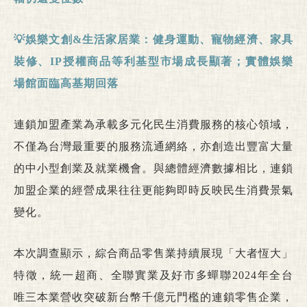
💡娛樂文創
&
生活家居業：健身運動、寵物經濟、家具
裝修、
IP
授權商品等利基型市場成長顯著；實體娛樂
場館面臨高基期回
落
連鎖加盟產業為承載多元化民生消費服務的核心領域，
不僅為台灣最重要的服務流通網絡，亦創造出豐富大量
的中小型創業及就業機會。與總體經濟數據相比，連鎖
加盟企業的經營成果往往更能夠即時反映民生消費景氣
變化。
本次調查顯示，綜合商品零售業持續展現「大者恆大」
特徵，統一超商、全聯實業及好市多蟬聯2024年全台
唯三本業營收突破新台幣千億元門檻的連鎖零售企業，