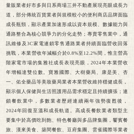
量販業者好市多與日系商場三井不動產展現亮眼成長力
道，部分傳統百貨業者與規模較小的便利商店品牌面臨
成長瓶頸，顯示產業加速形成以資本規模、數據能力與
通路整合為核心競爭力的分化走勢；專賣零售業中，通
訊維修及3C家電連鎖零售通路業者持續面臨營收回落
挑戰，本業營收年減幅介於0.8%至12.2%間，惟主營高
階家電市場的集雅社成長表現亮眼，2024年本業營收
年增幅達雙位數。寶雅國際、大樹藥局、康是美、杏
一、佑全藥品等美妝藥局業者本業營收維持穩健成長，
顯示個人保健與生活照護用品需求穩定且持續擴張；連
鎖餐飲業中，多數業者歷經連續兩年強勢復甦後，
2024年回復至溫和成長軌道。高成長餐飲業者類型主
要集中於高價吃到飽、特色餐廳與多品牌集團，饗賓餐
旅、漢來美食、築間餐飲、豆府集團、雲雀國際等業者