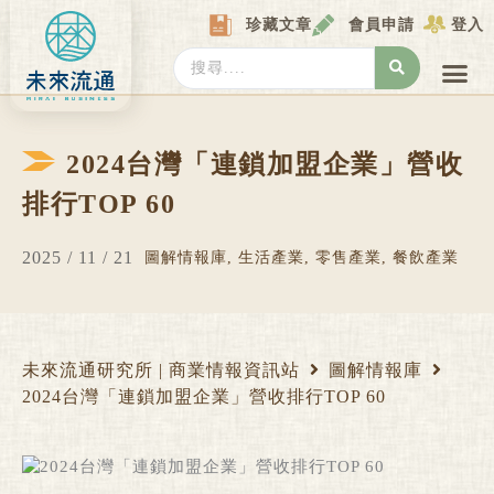
Skip
珍藏文章
會員申請
登入
to
content
Search
...
產業情報
產業數據庫
商圈資料庫
圖解情報庫
關於我們
Locat
2024台灣「連鎖加盟企業」營收
排行TOP 60
2025 / 11 / 21
圖解情報庫
,
生活產業
,
零售產業
,
餐飲產業
未來流通研究所 | 商業情報資訊站
圖解情報庫
2024台灣「連鎖加盟企業」營收排行TOP 60