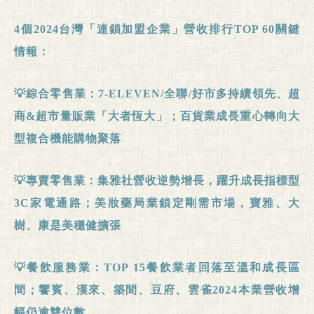
4
個
2024
台灣「連鎖加盟企業」營收排行
TOP 60
關鍵
情報
：
💡
綜合零售業：
7-ELEVEN/
全聯
/
好市多持續領先、超
商
&
超市量販業「大者恆大」；百貨業成長重心轉向大
型複合機能購物聚落
💡專賣零售業：集雅社營收逆勢增長，躍升成長指標型
3C
家電通路；美妝藥局業鎖定剛需市場，寶雅、大
樹、康是美穩健擴張
💡餐飲服務業：
TOP 15
餐飲
業者回
落至溫和成長區
間；饗賓、漢來、築間、豆府、
雲雀
2024
本
業營收增
幅仍逾雙位數