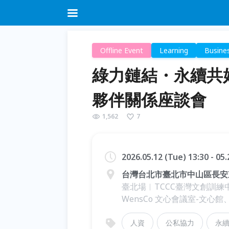
Offline Event
Learning
Busine
綠力鏈結・永續共好
夥伴關係座談會
1,562
7
2026.05.12 (Tue) 13:30 - 0
台灣台北市臺北市中山區長安
臺北場︱TCCC臺灣文創訓練
WensCo 文心會議室-文心
人資
公私協力
永