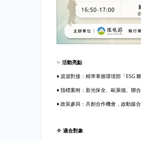
✨
活動亮點
♦️ 資源對接：精準掌握環境部「ESG
♦️ 指標案例：新光保全、歐萊德、
♦️ 政策參與：共創合作機會，啟動媒
🔷
適合對象