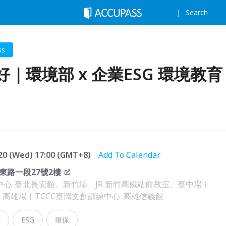
Search
ss
｜環境部 x 企業ESG 環境教育
5.20 (Wed) 17:00 (GMT+8)
Add To Calendar
東路一段27號2樓
中心-臺北長安館、新竹場︱JR 新竹高鐵站前教室、臺中場︱
館、高雄場︱TCCC臺灣文創訓練中心-高雄信義館
續
ESG
環保