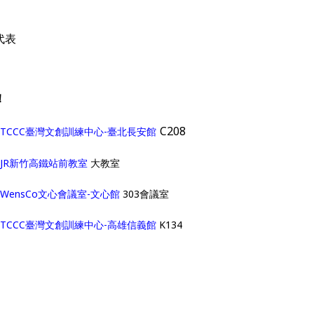
代表
！
C208
TCCC臺灣文創訓練中心-臺北長安館
JR新竹高鐵站前教室
大教室
WensCo文心會議室-文心館
303會議室
TCCC臺灣文創訓練中心-高雄信義館
K134