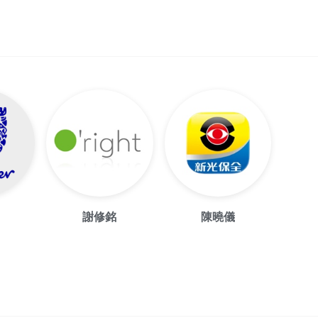
謝修銘
陳曉儀