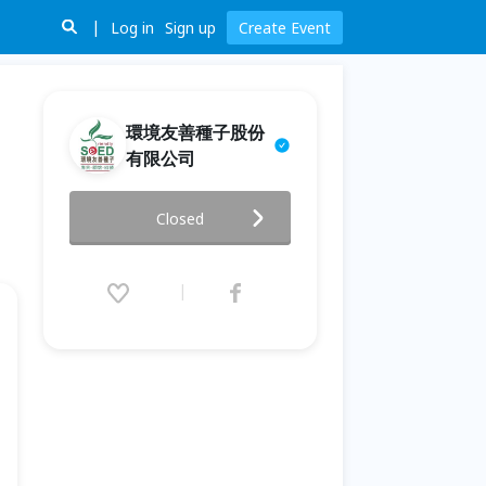
Log in
Sign up
Create Event
環境友善種子股份
有限公司
綠力鏈結・永續共好｜環境部 x
Closed
企業ESG 環境教育夥伴關係座談
會
2026.05.12 (Tue) 13:30 - 05.20
(Wed) 17:00 (GMT+8)