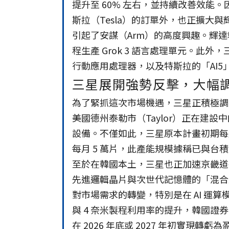
提升至 60% 左右，並持續改善效能
斯拉（Tesla）的訂單外，也正擴大與
引起了安謀（Arm）的高度興趣。輝達
程生產 Grok 3 語言處理單元。此外，三
行動應用處理器，以及特斯拉的「AI5」
三星展開強勢反擊，大幅調
為了緊抓這次市場機遇，三星正積極調
美國德州泰勒市（Taylor）正在建設中
設備。不僅如此，三星原本計畫初期每月
每月 5 萬片，此產能規模據稱已與台積
至於在韓國本土，三星也正加速京畿道平
先進邏輯晶片與次世代記憶體的「混合
對市場需求的轉變，特別是在 AI 運
與 4 奈米製程利用率的提升，韓國
在 2026 年底或 2027 年初實現轉虧為