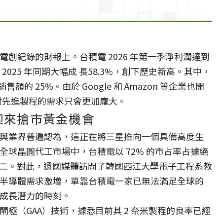
創紀錄的財報上。台積電 2026 年第一季淨利潤達到
，較 2025 年同期大幅成 長58.3%，創下歷史新高。其中，
的 25%。由於 Google 和 Amazon 等企業也開
場對先進製程的需求只會更加龐大。
迎來搶市黃金機會
與業界普遍認為，這正在將三星推向一個具備高度生
球晶圓代工市場中，台積電以 72% 的市占率占據絕
居第二。對此，還國媒體訪問了韓國西江大學電子工程系教
隨著 AI 半導體需求激增，單靠台積電一家已無法滿足全球的
成長潛力的時刻。
閘極（GAA）技術，據悉目前其 2 奈米製程的良率已經