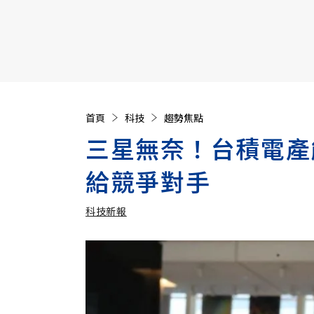
【遠見40週年慶】訂《遠見》贈實用家電3選1+暢銷好
首頁
科技
趨勢焦點
三星無奈！台積電產
給競爭對手
科技新報
加入追蹤
科技新報