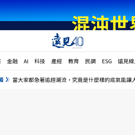
章
特輯
文章
大學升學、職涯攻略
遠
際
金融
AI
科技
產經
教育
民調
ESG
遠見線
國際
更
縣市施政調查全解析
金融
單
民調
澱
當大家都急著追趕潮流，究竟是什麼樣的底氣能讓
產經
電
好享生活
獨
專欄