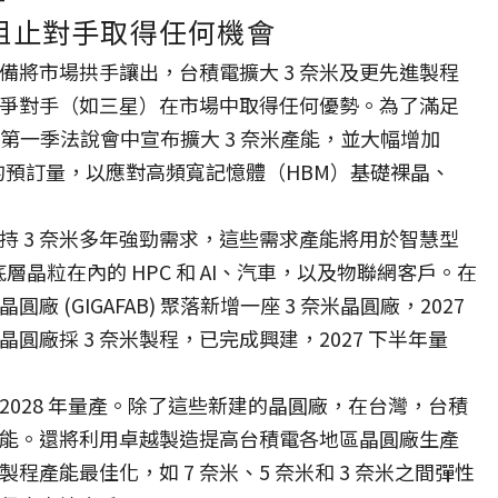
，阻止對手取得任何機會
備將市場拱手讓出，台積電擴大 3 奈米及更先進製程
爭對手（如三星）在市場中取得任何優勢。為了滿足
在第一季法說會中宣布擴大 3 奈米產能，並大幅增加
設備的預訂量，以應對高頻寬記憶體（HBM）基礎裸晶、
持 3 奈米多年強勁需求，這些需求產能將用於智慧型
底層晶粒在內的 HPC 和 AI、汽車，以及物聯網客戶。在
(GIGAFAB) 聚落新增一座 3 奈米晶圓廠，2027
廠採 3 奈米製程，已完成興建，2027 下半年量
，2028 年量產。除了這些新建的晶圓廠，在台灣，台積
奈米產能。還將利用卓越製造提高台積電各地區晶圓廠生產
產能最佳化，如 7 奈米、5 奈米和 3 奈米之間彈性