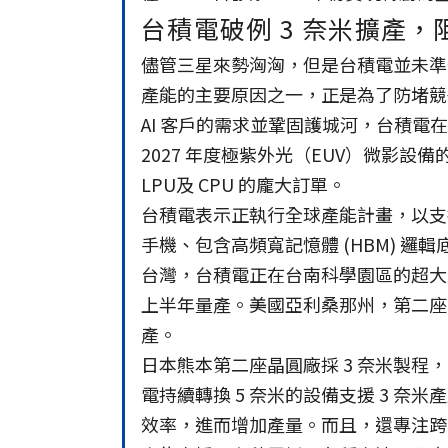
台積電破例 3 奈米擴產
儘管三星來勢洶洶，但是台積電並未準
產能的主要原因之一，正是為了防堵競
AI 客戶的需求並鞏固護城河，台積電
2027 年度極紫外光（EUV）微影
LPU及 CPU 的龐大訂單。
台積電表示正執行全球產能計畫，以支
手機、包含高頻寬記憶體 (HBM) 邏輯
台灣，台積電正在台南科學園區的超大晶圓廠 
上半年量產。美國亞利桑那州，第二座晶圓
產。
日本熊本第二座晶圓廠採 3 奈米製程
電持續轉換 5 奈米的設備支援 3 
效率，進而增加產量。而且，還專注跨製程