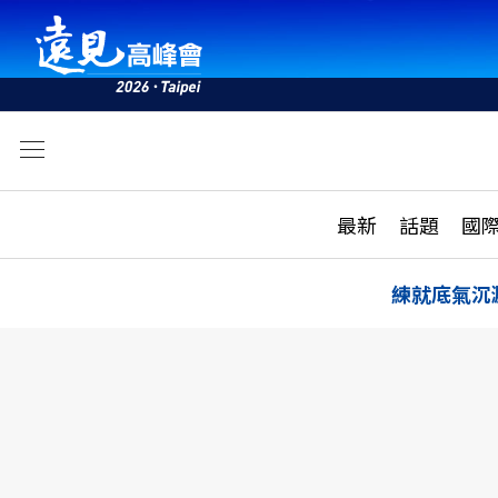
文
最新
最新
話題
國
雜誌目錄
活動
話題
AI
練就底氣沉
學堂
專題報導
科技
教育
遠見ON AIR
影音
合作