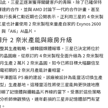
。因此，三星正逐漸獲得關鍵客戶的青睞，除了已確保特
輝達的合作，並與 AMD 討論下一代的合作計畫，甚至
執行長黃仁勳近期也公開表示，正利用三星的 4 奈米製
星也計畫使用 2 奈米製程來量產自家的 Exynos 2600
與「AI6」AI晶片。
升 2 奈米產能與廠房升級
整其生產戰略。據韓國媒體報導，三星已決定將位於
的晶圓廠，從原訂的 4 奈米製程全面升級為 2 奈米製程
生產 2 萬片 2 奈米晶圓，如今已將目標大幅翻倍至
電初期的 2 奈米月產能計畫相當。
澤園區 P5 廠的建設，該廠被設計為能靈活切換生產
型」生產基地。這種靈活性將使三星能夠更快速地應
算模糊了記憶體與邏輯晶片界線的當下。受惠於這些策略
證券分析師樂觀預估，連年虧損的三星非記憶體部門有望
盈。