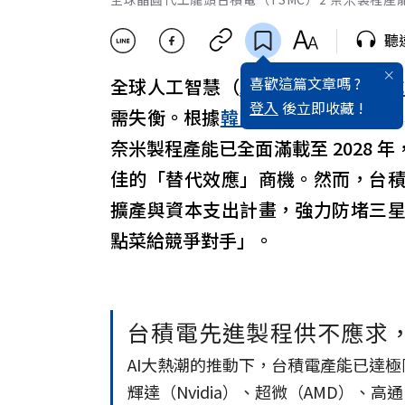
聽
喜歡這篇文章嗎 ?
全球人工智慧（
AI
）技術的爆發性
登入
後立即收藏 !
需失衡。根據
韓國
媒體近期的深入分
奈米製程產能已全面滿載至 2028 
佳的「替代效應」商機。然而，台
擴產與資本支出計畫，強力防堵三
點菜給競爭對手」。
台積電先進製程供不應求，2
AI大熱潮的推動下，台積電產能已達極
輝達（Nvidia）、超微（AMD）、高