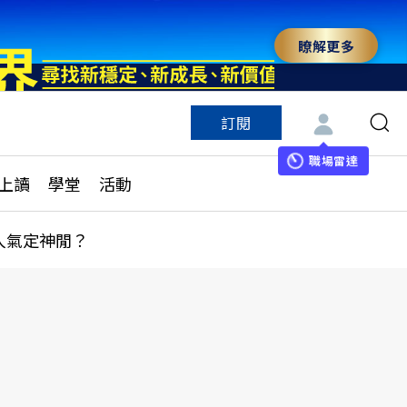
瞭解更多
訂閱
特色頻道
訂閱
見線上讀
ESG遠見
職場雷達
上讀
學堂
活動
多訂閱方案
城市學
刊購買
健康遠見
人氣定神閒？
子報訂閱
華人精英論壇
享知識包
領導影響力學院