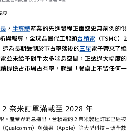
遠見
成長
，
半導體
產業的先進製程正面臨史無前例的供
析與報導，全球晶圓代工龍頭
台積電
（TSMC）2
年，這為長期受制於市占率落後的
三星
電子帶來了絕
積電並未給予對手太多喘息空間，正透過大幅度的
星藉機搶占市場占有率，就是「餐桌上不留任何一
 奈米訂單滿載至 2028 年
限。產業界消息指出，台積電的 2 奈米製程訂單已經被
通（Qualcomm）與蘋果（Apple）等大型科技巨頭全數