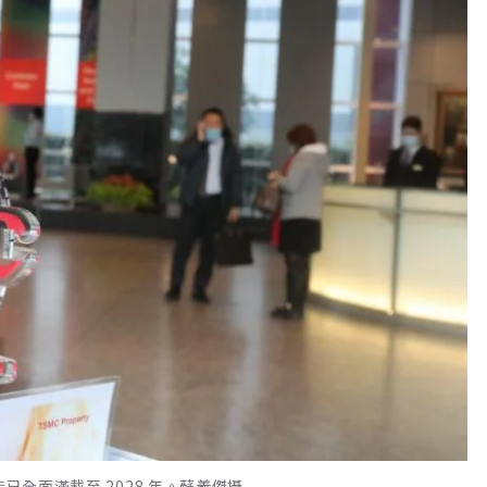
已全面滿載至 2028 年。蘇義傑攝