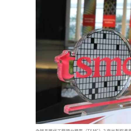
全球晶圓代工龍頭台積電（TSMC）2 奈米製程產能