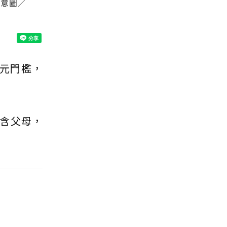
示意圖／
萬元門檻，
含父母，