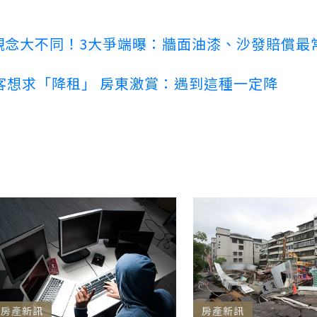
客觀念大不同！3大爭端曝：牆面油漆、沙發賠償最
客想求「降租」 房東激賞：遇到這種一定降
房產新訊
房產新訊