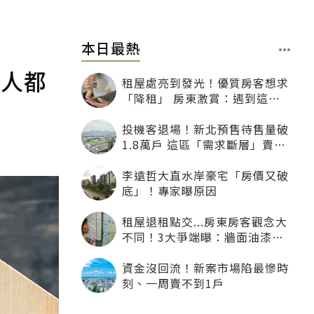
本日最熱
多人都
租屋處亮到發光！優質房客想求
「降租」 房東激賞：遇到這種
一定降
投機客退場！新北預售待售量破
1.8萬戶 這區「需求斷層」賣壓
最大
李遠哲大直水岸豪宅「房價又破
底」！專家曝原因
租屋退租點交...房東房客觀念大
不同！3大爭端曝：牆面油漆、
沙發賠償最常鬧翻
資金沒回流！新案市場陷最慘時
刻、一周賣不到1戶