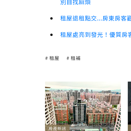
別自找麻煩
租屋退租點交...房東房
租屋處亮到發光！優質房
租屋
租補
房產新訊