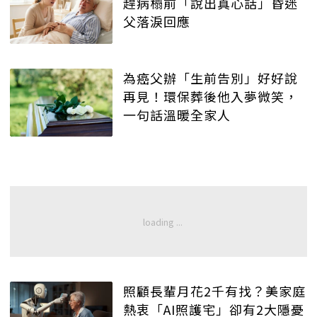
趕病榻前「說出真心話」昏迷
父落淚回應
為癌父辦「生前告別」好好說
再見！環保葬後他入夢微笑，
一句話溫暖全家人
照顧長輩月花2千有找？美家庭
熱衷「AI照護宅」卻有2大隱憂