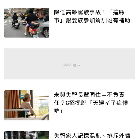
降低高齡駕駛事故！「這縣
市」銀髮族參加駕訓班有補助
未與失智長輩同住＝不負責
任？8招擺脫「天邊孝子症候
群」
失智家人記憶混亂、排斥外傭