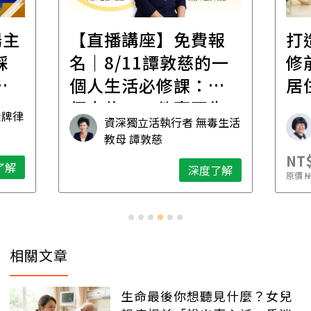
遺
報
打造安心住的家｜裝
財
一
修前必懂！住到老的
產
一
居住規劃全攻略
先
毒生活
林黛羚
NT$2,900
NT$
深度了解
了解
原價
NT$5,600
原價
N
相關文章
生命最後你想聽見什麼？女兒