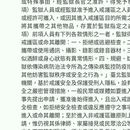
或特殊事由，經監獄長官之准許，得免予
項）監獄人員或經監獄准予進入戒護區之人
或經許可攜入，或因其進入戒護區目的所需
將其攜帶之其他物品，存置於監獄指定之
項）前項人員有下列各款情形之一者，監獄
戒護區或命其離開：一、拒絕或逃避檢查。
攜帶或使用通訊、攝影、錄影或錄音器材。
似酒醉或身心狀態有異常情形。四、規避、
獄依傳染病防治法令所為之傳染病監控防疫
其他妨害監獄秩序或安全之行為。」臺北監
機關，基於戒護安全及保護受刑人隱私，設
全之嚴密管理措施，一般民眾或媒體如要進
事先提出申請，獲准後始得進入，且出入戒
全檢查，如拒絕安全檢查或違反應遵守之事
進入或命其離開；至於進入非戒護區雖原則
請，惟仍視其係律師、家屬接見或民眾洽公