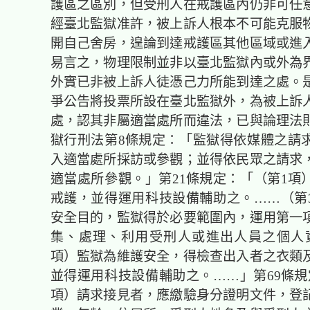
護區之區別，但受刑人在戒護區內仍非可任
經臺北監獄准許，被上訴人根本不可能克服
開自己舍房，遑論到達戒護區其他區域或進
易言之，物理限制並非以臺北監獄內或外為
外實已非被上訴人徒憑己力所能到達之處。
爭公告將投票所設在臺北監獄外，為被上訴
處，認其非屬適當處所而違法，已與論理法
獄行刑法第8條規定：「監獄得依媒體之請
入適當處所採訪或參觀；並得依民眾之請求
適當處所參觀。」第21條規定：「（第1項
戒護，並得運用科技設備輔助之。……（第
安全目的，監獄得於必要範圍內，運用第一
集、處理、利用受刑人或進出人員之個人
項）監獄為維護安全，得檢查出入者之衣類
並得運用科技設備輔助之。……」第69條規
項）請求接見者，應繳驗身分證明文件，登