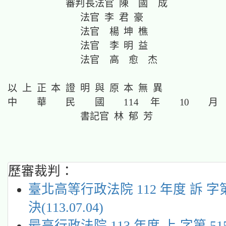
審判長法官
陳 國 成
法官
李 君 豪
法官
楊 坤 樵
法官
李 明 益
法官
高 愈 杰
以 上 正 本 證 明 與 原 本 無 異
中 華 民 國 114 年 10 月
書記官 林 郁 芳
歷審裁判：
臺北高等行政法院 112 年度 訴 字第
決(113.07.04)
最高行政法院 113 年度 上 字第 51