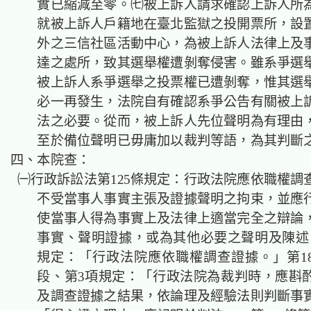
實已縮減至零。㈦
被上訴人請求確認上訴人所
就被上訴人戶籍地在臺北監獄之投開票所，設
外之三信社區活動中心，為被上訴人法律上及
達之處所，致其選舉權遭剝奪侵害。
雖系爭選
被上訴人系爭選舉之投票權已遭剝奪，惟其選
必一再發生，法院自有確認系爭公告有關被上
法之必要。從而，被上訴人先位聲明為有理由
至於
備位
聲明已毋庸加以裁判
等語，為其判斷
四、本院查：
㈠
行政訴訟法第125條規定：行政法院應依
職權調
不受當事人事實
主張及證據聲明之拘束，並應
使當事人得為事實上及法律上適當完全之辯論
事實、聲明證據，或為其他必要之聲明及陳述。
規定：「行政法院應依
職權調查
證據。」第1
段、第3項規定：「行政法院為裁判時，應斟
及調查證據之結果，依論理及經驗法則判斷事