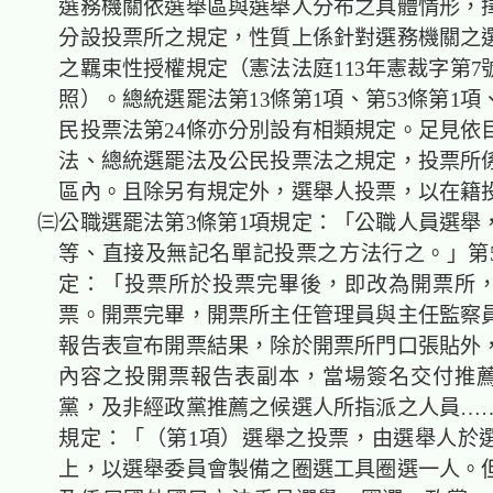
選務機關依選舉區與選舉人分布之具體情形，
分設投票所之規定，性質上係針對選務機關之
之羈束性授權規定（憲法法庭113年憲裁字第7
照）。總統選罷法第13條第1項、第53條第1項
民投票法第24條亦分別設有相類規定。足見依
法、總統選罷法及公民投票法之規定，投票所
區內。且除另有規定外，選舉人投票，以在籍
㈢公職選罷法第3條第1項規定：「公職人員選舉
等、直接及無記名單記投票之方法行之。」第5
定：「投票所於投票完畢後，即改為開票所
票。開票完畢，開票所主任管理員與主任監察
報告表宣布開票結果，除於開票所門口張貼外
內容之投開票報告表副本，當場簽名交付推
黨，及非經政黨推薦之候選人所指派之人員……
規定：「（第1項）選舉之投票，由選舉人於
上，以選舉委員會製備之圈選工具圈選一人。