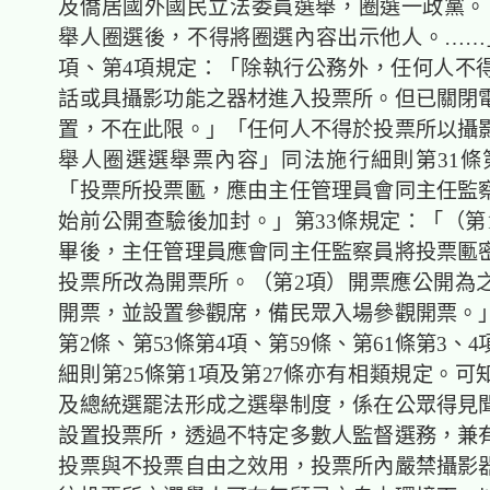
及僑居國外國民立法委員選舉，圈選一政黨。
舉人圈選後，不得將圈選內容出示他人。……」
項、第4項規定：「除執行公務外，任何人不
話或具攝影功能之器材進入投票所。但已關閉
置，不在此限。」「任何人不得於投票所以攝
舉人圈選選舉票內容」同法施行細則第31條
「投票所投票匭，應由主任管理員會同主任監
始前公開查驗後加封。」第33條規定：「（第
畢後，主任管理員應會同主任監察員將投票匭
投票所改為開票所。（第2項）開票應公開為
開票，並設置參觀席，備民眾入場參觀開票。
第2條、第53條第4項、第59條、第61條第3、
細則第25條第1項及第27條亦有相類規定。可
及總統選罷法形成之選舉制度，係在公眾得見
設置投票所，透過不特定多數人監督選務，兼
投票與不投票自由之效用，投票所內嚴禁攝影