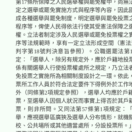
第17條所保障之人民選舉權與罷免權中，尚無
定之選舉或罷免實施方式與程序等內容，因此
成各種選舉與罷免制度，明定選舉與罷免投票
程序等，俾使人民得依法行使其受憲法保障之
權。立法者制定涉及人民選舉或罷免投票權之
序等法規範時，享有一定立法形成空間（憲法法
判字第18號判決意旨參照）。公職選罷法第1
定：「選舉人，除另有規定外，應於戶籍地投
係有關選舉人行使投票權處所之規定，乃立法
免投票之實施所為相關制度設計之一環。依此
票所工作人員於符合法定要件下得例外於工作
外（同條第2項規定參照），選舉人均應於戶
票，至選舉人因個人狀況而事實上得否於其戶
票，則非所問。又同法第57條第1項規定：
舉，應視選舉區廣狹及選舉人分布情形，就機
校、公共場所或其他適當處所，分設投票所。