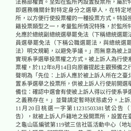
法務部權責。至如在監所內設置投票所，屬於
即選務機關針對特定身分之選舉人，在特定
所，以方便行使投票權的一種投票方式。特設
籍投票類型之一，考量監所情況特殊，於監所
允應於總統副總統選舉罷免法（下稱總統選罷
員選舉罷免法（下稱公職選罷法，與總統選
法）明文規範，以避免爭議。」而無意為被上
實現系爭選舉投票權之方式。被上訴人為行使
票權，於112年8月14日向原審提起主觀預備
聲明為「
先位：上訴人應於被上訴人所在之臺
置系爭選舉之投票所，供被上訴人行使前開選
備位：確認中選會有使被上訴人得以行使系爭
之義務存在。
」並聲請定暫時狀態處分。上訴
11月20日桃選一字第11231503381號公
告），就被上訴人戶籍地之投開票所，設置在
之龜山區編號第119號三信社區活動中心（地