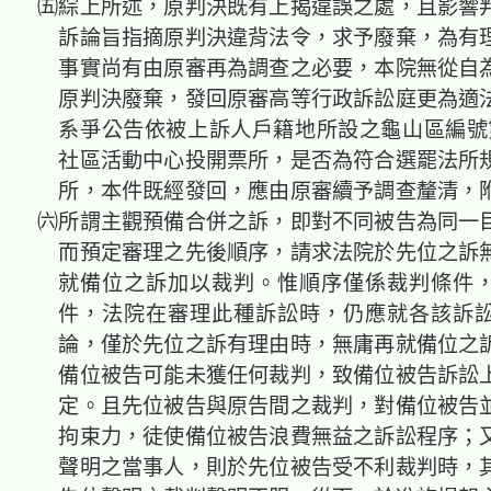
㈤綜上所述，原判決既有上揭違誤之處，且影響
訴論旨指摘原判決違背法令，求予廢棄，為有
事實尚有由原審再為調查之必要，本院無從自
原判決廢棄，發回原審高等
行政訴訟庭
更為適
系爭公告依被上訴人戶籍地所設之龜山區編號第
社區活動中心投開票所，是否為符合選罷法所
所，
本件既經發回
，應由原審續予調查釐清，
㈥所謂主觀預備合併之訴，即對不同被告為同一
而預定審理之先後順序，請求法院於先位之訴
就備位之訴加以裁判。惟順序僅係裁判條件
件，法院在審理此種訴訟時，仍應就各該訴
論，僅於先位之訴有理由時，無庸再就備位之
備位被告可能未獲任何裁判，致備位被告訴訟
定。且先位被告與原告間之裁判，對備位被告
拘束力，徒使備位被告浪費無益之訴訟程序；
聲明之當事人，則於先位被告受不利裁判時，