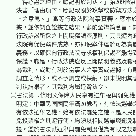
「得心證之理由，應記明於判決。」第209條第
決書「理由項下，應記載關於攻擊或防禦方法
上之意見。」高等行政法院為事實審，應本
據，並依調查證據之結果，斟酌全辯論意旨，
行政訴訟所採之上開
職權調查
原則，其具體內
法院有促使
案件
成熟
，亦即使案件達於可為實
義務，以確保向行政法院尋求權利保護者能得
保護。職是，行政法院違反上開
闡明
義務及
職
為裁判，或對有利於當事人之事實或證據，有
調查之情形，或不予調查或採納，卻未說明其
判決結果者，其裁判均屬違背法令。
㈡憲法第17條明文保障人民享有選舉權與罷免權，
明定：中華民國國民年滿20歲者，有依法選舉
有依法選舉之權，始有依法罷免之權。是人民
免投票權之具體行使，均須以相關選舉與罷免
提。鑑於憲法就選舉與罷免制度僅為有限之規