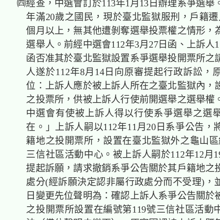
㈣經查，中選會訂於113年1月13日辦理系爭選舉
年滿20歲之國民，現於臺北監獄服刑，戶籍遷
個月以上，無其他遭剝奪選舉投票權之情形，
選舉人。前經中選會112年3月27日函、上訴人11
函否准其於臺北監獄設置系爭選舉投開票所之
人遂於112年8月14日向原審提起行政訴訟，
位：上訴人應於被上訴人所在之臺北
監獄
內，
之投票所，供被上訴人行使前開選舉之選舉權
中選會有使被上訴人得以行使系爭選舉之選
在。」上訴人嗣以112年11月20日系爭公告
籍地之投開票所，設置在臺北
監獄
外之龜山區
三信社區活動中心。被上訴人嗣於112年12月
提起訴願，請求撤銷系爭公告關於其戶籍地之
處分(經訴願決定認非屬行政處分而不受理)，並
日變更先位聲明為：確認上訴人系爭公告關於
之投開票所設置在編號第119號三信社區活動