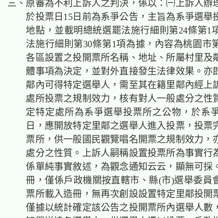
三、原審
為不利上訴人之判決，係以：
㈠上訴人辦
於投票日15日前為系爭公告，主旨為系爭選舉
地點，並載明總統選罷法施行細則第24條第1
法施行細則第30條第1項為據，內容為桃園市第
各區設置之投開票所名稱、地址、所屬村里及
體事項為決定，並對外直接發生法律效果。亦
鄰內可得特定選舉人，需至其在籍里鄰內經上
處所投票之規制效力，核有對人一般處分之性
定特定處所為系爭選舉投票所之公物，於系
日，應開放特定里鄰之選舉人進入投票，投票
票所，供一般國民觀覽唱名開票之規制效力，
處分之性質。上訴人嗣稱設置投票所為事實行
係單純事實敘述，為觀念通知云云，顯無可採
冊，僅係戶政機關按直轄市、縣(市)選舉委員
票所載入造冊，無再次創設設置特定里鄰投開
僅據以統計確定該公告之投開票所內選舉人數