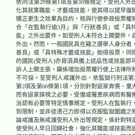
依同法第29條第1項及第30條規定，受刑人外
化其就業職能、才藝或技能，使其得以提早復
矯正更生之效果為目的，核與行使參政投票權
合「在監執行逾3月」與「行狀善良」或「具
能」之外出要件。如受刑人未符合上開要件，
外出。然而，一般國民具在籍之選舉人身分者
善良」或「具特殊才藝或技能」始得投票，同
的國民(受刑人)亦毋須具備上述品性或技能即
訴人上開主張，顯係增加投票權行使上法律所
不可採。至受刑人戒護外出，依監獄行刑法第2
第2項及第60條第1項，分別針對返家奔喪、重
而有返家探視之必要、受傷或罹患疾病而有醫
治認有必要等特定情事規定。受刑人在監執行
到限制，並非徒憑己力即得以克服監獄圍牆之
論戒護及無戒護受刑人外出等規定，係針對特
使受刑人早日回歸社會，強化其職能或技能而