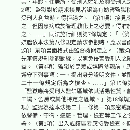
業、年齡、住居所、受刑人姓名及與受刑人
2項）監獄對於請求接見者認為有妨害監獄
受刑人利益時，得拒絕之。（第3項）接見
之。但因患病或於管理教化上之必要，得准
之。……」同法施行細則第7條規定：「（第
媒體依本法第八條規定請求參觀時，應以書
2項）前項書面格式由監督機關定之。（第3
先審慎規劃參觀動線，以避免侵害受刑人之
益。（第4項）監獄於民眾或媒體參觀前，
遵守下列事項：一、提出身分證明文件，並
二十一條規定所為之檢查。……」第15條
「監獄應將受刑人監禁區域依其活動性質，
工場、舍房或其他特定之區域。」第18條規
項）監獄為達本法第二十一條第一項嚴密戒
依警備、守衛、巡邏、管理、檢查等工作之
署。（第2項）出入戒護區者應接受檢查。