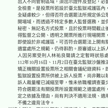
出入不同管制區域，須出示證件及登記，必
全檢查。是投票所若設於臺北監獄戒護區內
全疑慮較少，但得否符合選罷法所規定係公
開場域，而透過不特定多數人監督選務，並
秘密、無記名方式投票，且於投票時間截止
得監督之公開、透明之開票所進行現場開票
即使設於非戒護區，可否符合選罷法上開有
適當處所之規範，仍待斟酌。原審遽以上訴
人因另案受刑人林祐良聲請之定暫時狀態
112年10月16日、11月2日在臺北監獄沙盤
矯正機關設置投票所之相關會議紀錄資料，
監獄設置投票所供被上訴人投票，尚非難以
訴人裁量權已減縮至零，惟未依職權調查臺
符合選罷法有關投票所設置規範之適當處所
定之依據及理由，尚有判決不適用法規、適
不備之違背法令。