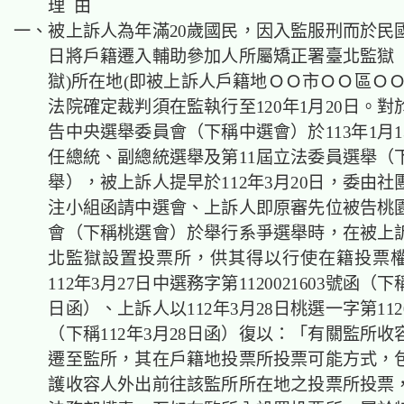
理 由
一、
被上訴人為年滿20歲國民，因入監服刑而於民國1
日將戶籍遷入輔助參加人所屬矯正署臺北
監獄
獄
)所在地(即被上訴人戶籍地ＯＯ市ＯＯ區ＯＯ
法院確定裁判須在監執行至120年1月20日。
告中央
選舉委員會
（下稱中選會）於113年1月1
任總統、副總統選舉及第11屆立法委員選舉（
舉），被上訴人提早於112年3月20日，委由
注小組函請中選會、上訴人即原審先位被告桃
會（下稱桃選會）
於舉行系爭選舉時，在被上
北
監獄
設置投票所，供其得以行使在籍投票
112年3月27日中選務字第1120021603號函（下稱
日函）、上訴人以112年3月28日桃選一字第1120
（下稱112年3月28日函）復以：「有關監所
遷至監所，其在戶籍地投票所投票可能方式，
護收容人外出前往該監所所在地之投票所投票