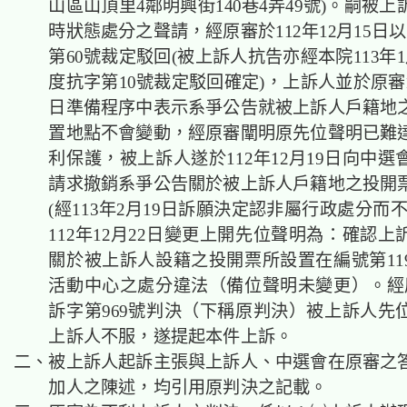
山區山頂里4鄰明興街140巷4弄49號)。嗣被
時狀態處分之聲請，經原審於112年12月15日以
第60號裁定駁回(被上訴人抗告亦經本院113年1月
度抗字第10號裁定駁回確定)，上訴人並於原審11
日準備程序中表示系爭公告就被上訴人戶籍地
置地點不會變動，經原審闡明原先位聲明已難
利保護，被上訴人遂於112年12月19日向中
請求撤銷系爭公告關於被上訴人戶籍地之投開
(經113年2月19日訴願決定認非屬行政處分而
112年12月22日變更上開先位聲明為：確認
關於被上訴人設籍之投開票所設置在編號第11
活動中心之處分違法（備位聲明未變更）。經原
訴字第969號判決（下稱原判決）被上訴人先
上訴人不服，遂提起本件上訴。
二、被上訴人起訴主張與上訴人、中選會在原審之
加人之陳述，均引用原判決之記載。