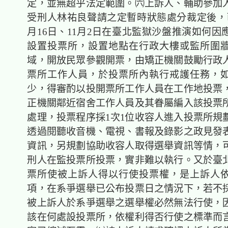
定，並無超乎法定範圍。㈥上訴人、輔助參加
受刑人林祐良聲請之定暫時狀態處分裁定後，已於
月16日、11月2日在臺北監獄沙盤推演如何因
設置投票所，設置地點在行政大樓或監所圍
域，開放民眾參觀開票，由矯正機關鼓勵行政
票所工作人員，於投票所內執行戒護任務，
少，得審酌以投開票所工作人員在工作地投票
正機關鄰近宿舍工作人員及其眷屬編入該投票
處理，投票程序採1次1位收容人進入投票所規
透過閱聽收音機、電視、書報及錄影之政見發
資訊，另規劃協助收容人取得選舉資訊等情，
刑人在監投票所投票，實非難以執行。又於臺
票所使被上訴人得以行使投票權，是上訴人
項，在系爭選舉已公布投票日之情況下，若不
被上訴人於系爭選舉之選舉權必然無法行使，
該在何處設投票所，依權利得否行使之標準而