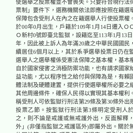
使選舉之投票權並不會喪失。只要符合現行法
票制」要件下，選務機關依法即應按照在籍選
保障包含受刑人在內之在籍選舉人行使投票權
於00年0月出生，戶籍於109年1月14日遷入
Ｏ新村0號即臺北監獄，設籍迄至113年1月13
年，因此被上訴人為年滿20歲之中華民國國民
續居住6個月以上，其於系爭選舉投票日仍在
選舉人之選舉權係受憲法保障之基本權，基本
自於國家侵害之消極防禦功能，也有請求國家
益功能，尤以程序性之給付與保障為是，有賴
體法制及硬體建置，提供行使選舉權所必要之
其他周邊條件，確保人民得以實現其基本權利
稱受刑人可依監獄行刑法第29條及第30條外出
投票乙節。按監獄行刑法第3條明定受刑人
之，則不論是戒護或無戒護外出，反面解釋
外」(非僅指監獄之戒護區外)即屬外出。關於