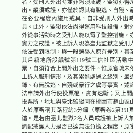
者，受刑人外出時並非均須戒護，監獄亦得
出。縱須戒護，亦僅於認其有脫逃、自殘、
在必要程度內施用戒具，自非受刑人外出
具。此外，監獄依法尚得運用科技設備，對
外從事活動時之受刑人施以電子監控措施，
實力之戒護。被上訴人現為臺北監獄之受刑
依法受到限制，與一般選舉人原有差別，其
其戶籍地所設編號第119號三信社區活動
票，自須符合上開外出之要件。惟原審疏未
上訴人服刑情形，及其累進處遇之級別、最
錄、有無脫逃、自殘或暴行之虞等事實，遽
法申請外出行使投票權，實有速斷；又上開編
投票所，地址與臺北
監獄同在
桃園市龜山區
人於原審稱其路程約3分鐘（原審卷2第351
遠
。是若
由臺北
監獄
2名人員戒護被上訴人
調配戒護人力是否已達無法負擔之程度，原