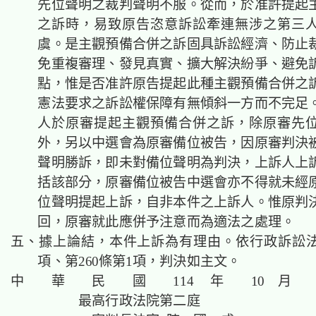
先位聲明之裁判聲明不服。從而，於准許提起
之訴時，易致原告恣意訴訟牽連無涉之第三
虞。是主觀預備合併之訴固具訴訟經濟、防止
免重複審理、發見真實、擴大解決紛爭、避免
點，惟是否准許原告提起此種主觀預備合併之
憲法要求之訴訟權保障有無傾斜一方而不完足
人於原審提起主觀預備合併之訴，除
原審先
外，
另以中選會為原審備位被告，因原審判決
聲明勝訴，即未對備位聲明為判決，上訴人上
括該部分，原審備位被告中選會亦不得就未經
位聲明提起上訴，自非本件之上訴人。惟原判
回，原審就此應併予注意而為適法之處理。
五、據上論結，本件上訴為有理由。依行政訴訟法第
項、第260條第1項，判決如主文。
中 華 民 國 114 年 10 月 
最高行政法院第二庭