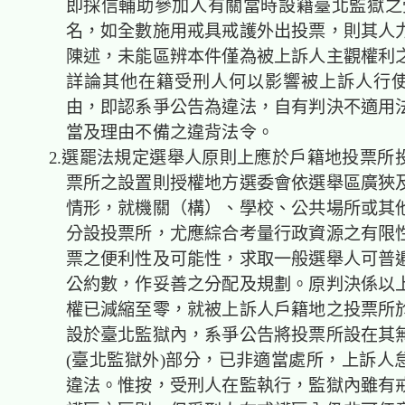
即採信輔助參加人有關當時設籍臺北監獄之受
名，如全數施用戒具戒護外出投票，則其人
陳述，未能區辨本件僅為被上訴人主觀權利
詳論其他在籍受刑人何以影響被上訴人行
由，即認系爭公告為違法，自有判決不適用
當及理由不備之違背法令。
2.選罷法規定選舉人原則上應於戶籍地投票所
票所之設置則授權地方選委會依選舉區廣狹
情形，就機關（構）、學校、公共場所或其
分設投票所，尤應綜合考量行政資源之有限
票之便利性及可能性，求取一般選舉人可普
公約數，作妥善之分配及規劃。原判決係以
權已減縮至零，就被上訴人
戶籍地之投票所
設於臺北監獄內，
系爭公告將投票所設在其
(臺北監獄外)部分，已非適當處所，上訴人
違法。惟按，受刑人在監執行，監獄內雖有