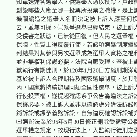
知單送達各選舉人，供選舉人憑以投票，戶政
創設哪些人應至哪一投票所投票之職權。是上
機關編造之選舉人名冊決定被上訴人應至何
云，並無可採。㈡
系爭選舉已經結束，被上訴
受侵害之狀態，已無從回復。但人民之選舉權
保障，性質上得反覆行使，若該項選舉制度繼
判結果對其參與另次選舉成為選舉人資格之權
並非無權利保護必要，法院自應受理。查被上
獄執行有期徒刑，於120年1月20日方縮刑期
基於被上訴人合理期待及國家選舉制度，於其
內，國家將持續辦理同類全國性選舉，被上訴
行使投票權，遂提起確認系爭公告為違法之訴
保護必要。被上訴人並非以確認處分違法訴訟
銷訴訟或課予義務訴訟，自無違反確認訴訟補
㈢
選罷法業於95年5月30日修
正刪除受禠奪公
選舉權之規定，故現行法上，入監執行徒刑之