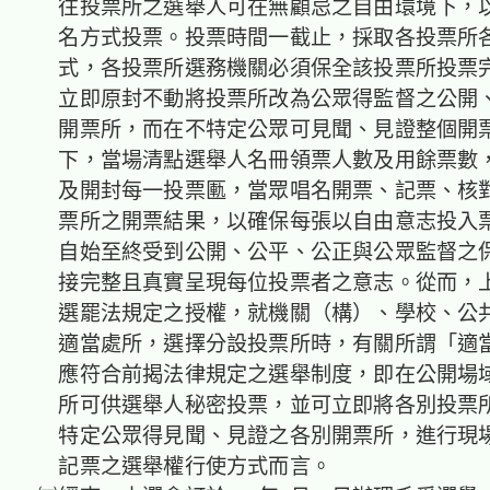
往投票所之選舉人可在無顧忌之自由環境下，
名方式投票。投票時間一截止，採取各投票所
式，各投票所選務機關必須保全該投票所投票
立即原封不動將投票所改為公眾得監督之公開
開票所，而在不特定公眾可見聞、見證整個開
下，當場清點選舉人名冊領票人數及用餘票數
及開封每一投票匭，當眾唱名開票、記票、核
票所之開票結果，以確保每張以自由意志投入
自始至終受到公開、公平、公正與公眾監督之
接完整且真實呈現每位投票者之意志。從而，
選罷法規定之授權，就機關（構）、學校、公
適當處所，選擇分設投票所時，有關所謂「適
應符合前揭法律規定之選舉制度，即在公開場
所可供選舉人秘密投票，並可立即將各別投票
特定公眾得見聞、見證之各別開票所，進行現
記票之選舉權行使方式而言。