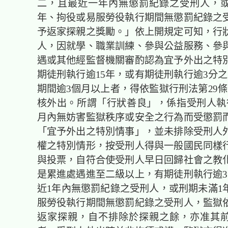
二，且最近一年內無懲罰紀錄之
受刑人
，
年、拘役或易服勞役執行期間無懲罰紀錄之
予返家探親之獎勵。」依上開規定可知，行
人，因就學、職業訓練、參與公益服務、參
遇或其他經監督機關審酌認為宜予外出之特
期徒刑執行逾15年，或有期徒刑執行逾3分之
期間逾3個月以上者，得依監獄行刑法第29條
核外出。所謂「行狀善良」，係指受刑人執
月內無妨害監獄秩序或安全之行為而受懲罰
「宜予外出之特別情事」，並未排除受刑人
權之特別情形，按受刑人得與一般國民同樣
與投票，自符合使受刑人早日回歸社會之教
是累進處遇進至二級以上，有期徒刑執行逾3
近1年內無懲罰紀錄之
受刑人
，或刑期未滿1
服勞役執行期間無懲罰紀錄之
受刑人
，監獄
返家探親，自不排除於探親之餘，亦准其