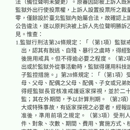
法（備位聲明未變更）。原審因認被上訴人既
監獄外出行使投票權，上訴人設置投票所之裁
零，僅餘設於臺北監獄內始屬合法，故確認上
公告違法，遂以原判決被上訴人先位聲明勝訴
見。惟查：
1.監獄行刑法第24條規定：「（第1項）監獄
出，認其有脫逃、自殘、暴行之虞時，得經
後施用戒具。但不得逾必要之程度。（第2
出或於監獄外從事活動時，監獄得運用科技
子監控措施。」第28條規定：「（第1項）
母、父母、配偶之父母、配偶、子女或兄弟
得經監獄長官核准戒護返家探視，並於二
監；其在外期間，予以計算刑期。（第2項
大或特殊事故，有返家探視之必要者，經報
准後，準用前項之規定。（第3項）受刑
件、對象、次數、期間、費用、實施方式、