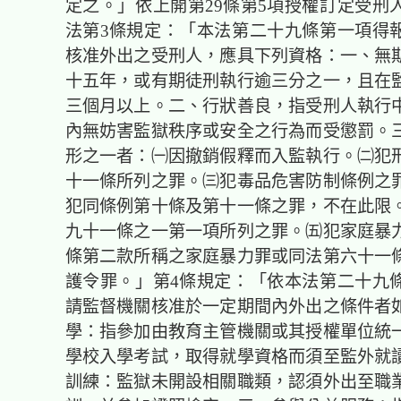
定之。」依上開第29條第5項授權訂定受刑
法第3條規定：「本法第二十九條第一項得
核准外出之受刑人，應具下列資格：一、無
十五年，或有期徒刑執行逾三分之一，且在
三個月以上。二、行狀善良，指受刑人執行
內無妨害監獄秩序或安全之行為而受懲罰。
形之一者：㈠因撤銷假釋而入監執行。㈡犯
十一條所列之罪。㈢犯毒品危害防制條例之
犯同條例第十條及第十一條之罪，不在此限
九十一條之一第一項所列之罪。㈤犯家庭暴
條第二款所稱之家庭暴力罪或同法第六十一
護令罪。」第4條規定：「依本法第二十九
請監督機關核准於一定期間內外出之條件者
學：指參加由教育主管機關或其授權單位統
學校入學考試，取得就學資格而須至監外就
訓練：監獄未開設相關職類，認須外出至職