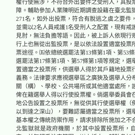
權行使無涉，不符合外出要件之受刑人，其投
障。輔助參加人業陳明近期調查設籍在臺北監
271名，如外出投票，符合有脫逃之虞之要件
並需以2名人員戒護1名受刑人之配置，現有戒
見肘，無法負擔等語。因此，被上訴人依現行
行上也無從出監投票，是以依法設置適當投票
票途徑。㈤依總統選罷法第13條第1項、第53
選罷法第17條第1項、第57條第1項等規定，
置適當之投票所，供選舉人得於其戶籍地投票
義務。法律要求應視選舉區之廣狹及選舉人分
關（構）、學校、公共場所或其他適當處所，
俾在籍選舉人得以行使投票權。倘選舉委員會
地公告設置之投票所，無從供其行使選舉權（
以到達之深山），要難認屬適當之投票所，選
基本權之傳統防禦作用，請求排除所施加之不
北監獄就是政府機關，於其中設置投票所，