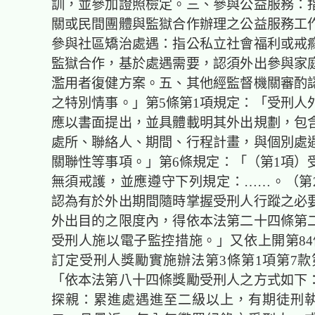
訓，並參加證照檢定。三、參與公益服務：
關或民間團體與監獄合作辦理之公益服務工
參與社區矯治處遇：指公私立社會福利或戒
監獄合作，基於處遇需要，認須外出參與家
濫用者復健方案。五、其他經監督機關審酌
之特別情事。」第5條第1項規定：「受刑人
應以書面提出，並具體載明其外出規劃，包
處所、聯絡人、期間、行程計畫，與個別處
關聯性等事項。」第6條規定：「（第1項）
無須戒護，並應遵守下列規定：……。（第
認為有於
外出
期間隨時掌握受刑人行蹤之必
外出
目的之限度內，得依本法第二十四條第
受刑人施以電子監控措施。」又依上開第84
訂定受刑人獎勵實施辦法第3條第1項第7款
「依本法第八十四條獎勵
受刑人
之方式如下
探親：累進處遇進至二級以上，有期徒刑