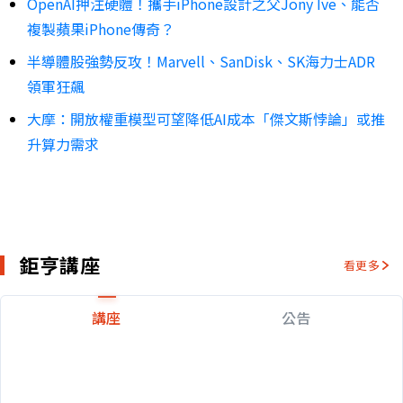
OpenAI押注硬體！攜手iPhone設計之父Jony Ive、能否
複製蘋果iPhone傳奇？
半導體股強勢反攻！Marvell、SanDisk、SK海力士ADR
領軍狂飆
大摩：開放權重模型可望降低AI成本「傑文斯悖論」或推
升算力需求
鉅亨講座
看更多
講座
公告