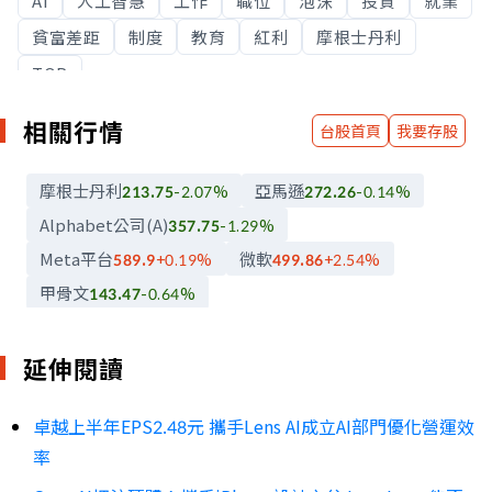
AI
人工智慧
工作
職位
泡沫
投資
就業
貧富差距
制度
教育
紅利
摩根士丹利
TOP
相關行情
台股首頁
我要存股
摩根士丹利
亞馬遜
213.75
-2.07
%
272.26
-0.14
%
Alphabet公司(A)
357.75
-1.29
%
Meta平台
微軟
589.9
+0.19
%
499.86
+2.54
%
甲骨文
143.47
-0.64
%
延伸閱讀
卓越上半年EPS2.48元 攜手Lens AI成立AI部門優化營運效
率