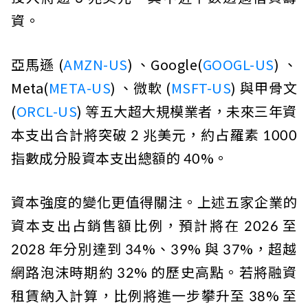
資。
亞馬遜 (
AMZN-US
) 、Google(
GOOGL-US
) 、
Meta(
META-US
) 、微軟 (
MSFT-US
) 與甲骨文
(
ORCL-US
) 等五大超大規模業者，未來三年資
本支出合計將突破 2 兆美元，約占羅素 1000
指數成分股資本支出總額的 40%。
資本強度的變化更值得關注。上述五家企業的
資本支出占銷售額比例，預計將在 2026 至
2028 年分別達到 34%、39% 與 37%，超越
網路泡沫時期約 32% 的歷史高點。若將融資
租賃納入計算，比例將進一步攀升至 38% 至