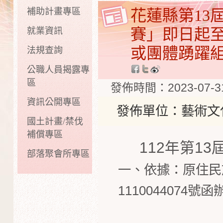
補助計畫專區
花蓮縣第13
賽」即日起至
就業資訊
或團體踴躍
法規查詢
公職人員揭露專
區
發佈時間：2023-07-31
資訊公開專區
發佈單位：藝術文
國土計畫/禁伐
補償專區
112年第1
部落聚會所專區
一、依據：
原住民
1110044074號