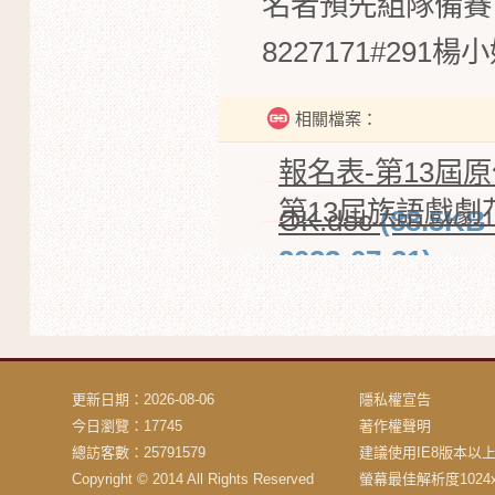
名者預先組隊備賽
8227171#291
楊小
相關檔案：
報名表-第13屆
第13屆族語戲劇
OK.doc
(88.5K
2023-07-31)
更新日期：2026-08-06
隱私權宣告
今日瀏覽：17745
著作權聲明
總訪客數：25791579
建議使用IE8版本以
Copyright © 2014 All Rights Reserved
螢幕最佳解析度1024x